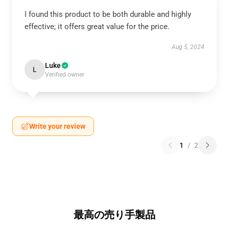
I found this product to be both durable and highly
effective; it offers great value for the price.
Aug 5, 2024
Luke
L
Verified owner
Write your review
1
/
2
最高の売り手製品