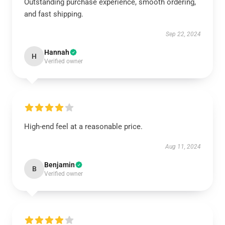
Outstanding purchase experience, smooth ordering,
and fast shipping.
Sep 22, 2024
Hannah
H
Verified owner
High-end feel at a reasonable price.
Aug 11, 2024
Benjamin
B
Verified owner