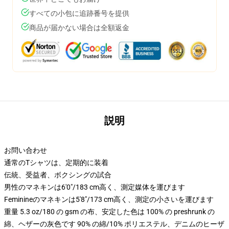
すべての小包に追跡番号を提供
商品が届かない場合は全額返金
説明
お問い合わせ
通常のTシャツは、定期的に装着
伝統、受益者、ボクシングの試合
男性のマネキンは6'0"/183 cm高く、測定媒体を運びます
Feminineのマネキンは5'8"/173 cm高く、測定の小さいを運びます
重量 5.3 oz/180 の gsm の布、安定した色は 100% の preshrunk の
綿、ヘザーの灰色です 90% の綿/10% ポリエステル、デニムのヒーザ