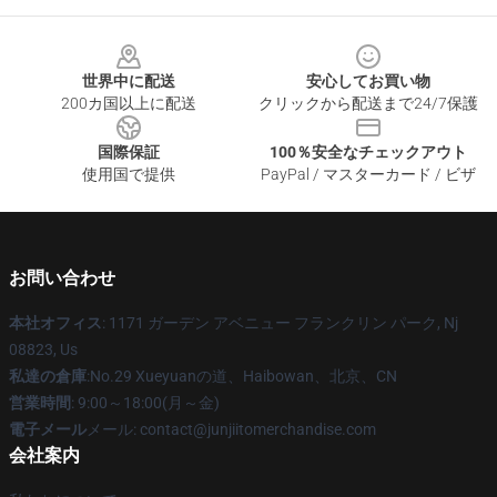
Footer
世界中に配送
安心してお買い物
200カ国以上に配送
クリックから配送まで24/7保護
国際保証
100％安全なチェックアウト
使用国で提供
PayPal / マスターカード / ビザ
お問い合わせ
本社オフィス
: 1171 ガーデン アベニュー フランクリン パーク, Nj
08823, Us
私達の倉庫
:No.29 Xueyuanの道、Haibowan、北京、CN
営業時間
: 9:00～18:00(月～金)
電子メール
メール: contact@junjiitomerchandise.com
会社案内