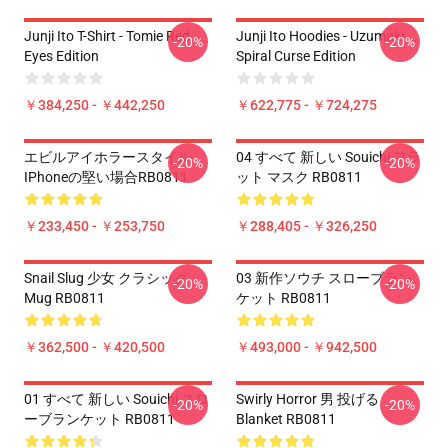
Junji Ito T-Shirt - Tomie Red
Junji Ito Hoodies - Uzumaki
-20%
-20%
Eyes Edition
Spiral Curse Edition
￥384,250 - ￥442,250
￥622,775 - ￥724,275
エビルアイホラースタイル
04 すべて 新しい Souichi フラ
-20%
-20%
IPhoneの堅い場合RB0811
ット マスク RB0811
￥233,450 - ￥253,750
￥288,405 - ￥326,250
Snail Slug 少女 クラシック
03 新作ソウチ スローブラン
-20%
-20%
Mug RB0811
ケット RB0811
￥362,500 - ￥420,500
￥493,000 - ￥942,500
01 すべて 新しい Souichi スロ
Swirly Horror 男 投げる
-20%
-20%
ーブランケット RB0811
Blanket RB0811