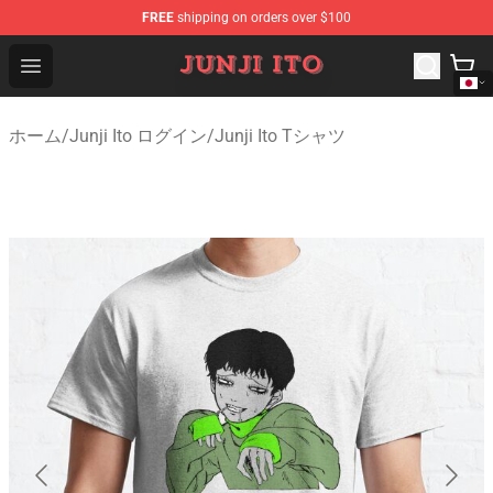
FREE
shipping on orders over $100
Junji Ito Store - Official Junji Ito Merchandise Shop
Open menu
ホーム
/
Junji Ito ログイン
/
Junji Ito Tシャツ