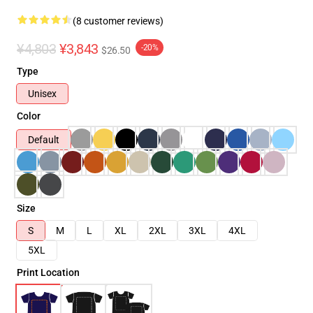
(8 customer reviews)
¥4,803
¥3,843
-20%
$26.50
Type
Unisex
Color
Default
Size
S
M
L
XL
2XL
3XL
4XL
5XL
Print Location