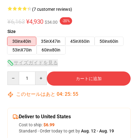
(7 customer reviews)
¥6,163
¥4,930
-20%
$34.00
Size
30inx40in
35inX47in
45inX60in
50inx60in
53inX70in
60inx80in
サイズガイドを見る
Quantity
カートに追加
このセールはあと
04
:
25
:
54
Deliver to United States
Cost to ship:
$6.99
Standard - Order today to get by
Aug. 12 - Aug. 19