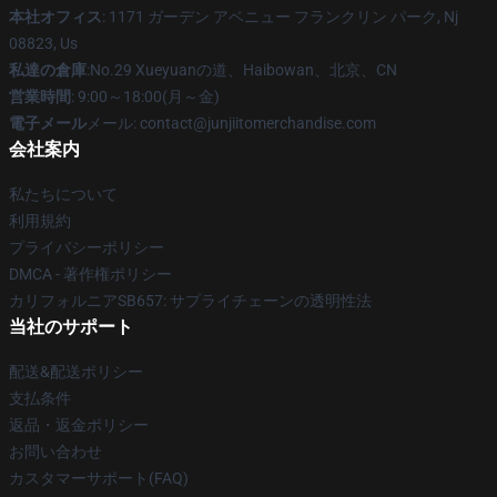
本社オフィス
: 1171 ガーデン アベニュー フランクリン パーク, Nj
08823, Us
私達の倉庫
:No.29 Xueyuanの道、Haibowan、北京、CN
営業時間
: 9:00～18:00(月～金)
電子メール
メール: contact@junjiitomerchandise.com
会社案内
私たちについて
利用規約
プライバシーポリシー
DMCA - 著作権ポリシー
カリフォルニアSB657: サプライチェーンの透明性法
当社のサポート
配送&配送ポリシー
支払条件
返品・返金ポリシー
お問い合わせ
カスタマーサポート(FAQ)