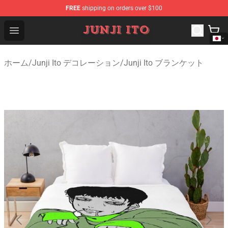
FREE
shipping on orders over $100
Junji Ito Store - Official Junji Ito Merchandise Shop
Open menu
ホーム
/
Junji Ito デコレーション
/
Junji Ito ブランケット