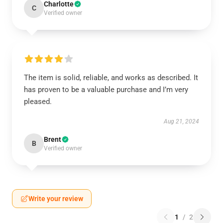
Charlotte
C
Verified owner
The item is solid, reliable, and works as described. It
has proven to be a valuable purchase and I’m very
pleased.
Aug 21, 2024
Brent
B
Verified owner
Write your review
1
/
2