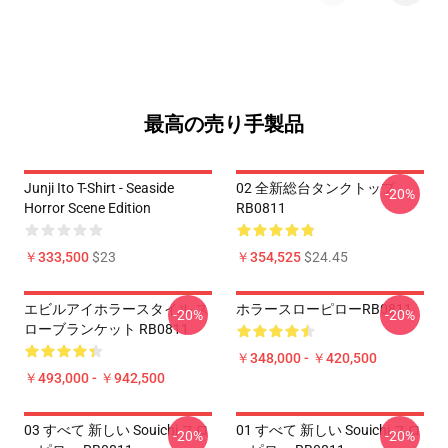
最高の売り手製品
Junji Ito T-Shirt - Seaside
02 全新総台タンクトップ
-20%
Horror Scene Edition
RB0811
￥333,500
$23
￥354,525
$24.45
エビルアイホラースタイル ス
ホラースローピローRB0811
-20%
-20%
ローブランケット RB0811
￥348,000 - ￥420,500
￥493,000 - ￥942,500
03 すべて 新しい Souichi スロ
01 すべて 新しい Souichi スロ
-20%
-20%