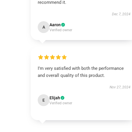
recommend it.
Dec 7, 2024
Aaron
A
Verified owner
I’m very satisfied with both the performance
and overall quality of this product.
Nov 27, 2024
Elijah
E
Verified owner