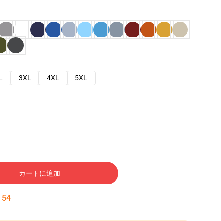
L
3XL
4XL
5XL
カートに追加
:
53