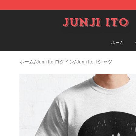
Junji Ito Store - Official Junji Ito Merchandise Shop
ホーム
ホーム
/
Junji Ito ログイン
/
Junji Ito Tシャツ