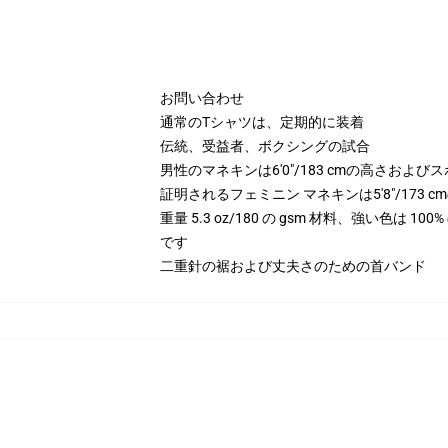
お問い合わせ
通常のTシャツは、定期的に装着
伝統、受益者、ボクシングの試合
男性のマネキンは6'0"/183 cmの高さお
証明されるフェミニン マネキンは5'8"/173
重量 5.3 oz/180 の gsm 材料、強い色は 
です
二重針の裾および丈夫さのための首バンド