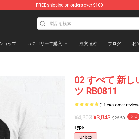
FREE
shipping on orders over $100
ショップ
カテゴリーで購入
注文追跡
ブログ
お
02 すべて 新しい
ツ RB0811
(11 customer review
¥4,803
¥3,843
-20%
$26.50
Type
Unisex