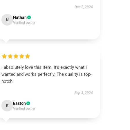
Dec 2, 2024
Nathan
N
Verified owner
I absolutely love this item. It’s exactly what I
wanted and works perfectly. The quality is top-
notch.
Sep 3, 2024
Easton
E
Verified owner