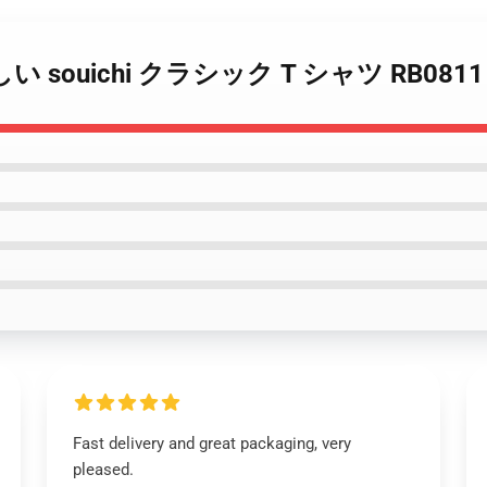
 新しい souichi クラシック T シャツ RB0811
Fast delivery and great packaging, very
pleased.