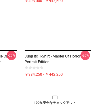
￥493,000 - ￥942,500
-20%
-20%
mie Cursed
Junji Ito T-Shirt - Master Of Horror
n
Portrait Edition
￥384,250 - ￥442,250
100％安全なチェックアウト