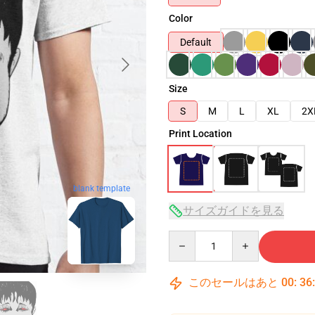
Color
Default
Size
S
M
L
XL
2X
Print Location
blank template
サイズガイドを見る
Quantity
このセールはあと
00
:
36