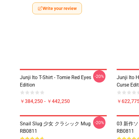
Write your review
-20%
Junji Ito T-Shirt - Tomie Red Eyes
Junji Ito 
Edition
Curse Edit
￥384,250 - ￥442,250
￥622,775
-20%
Snail Slug 少女 クラシック Mug
03 新作
RB0811
RB0811