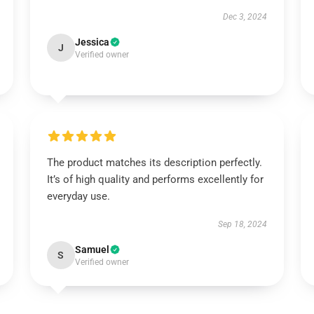
Dec 3, 2024
Jessica
J
Verified owner
The product matches its description perfectly.
It’s of high quality and performs excellently for
everyday use.
Sep 18, 2024
Samuel
S
Verified owner