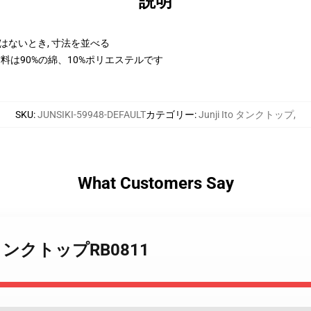
説明
はないとき, 寸法を並べる
料は90%の綿、10%ポリエステルです
SKU
:
JUNSIKI-59948-DEFAULT
カテゴリー
:
Junji Ito タンクトップ
,
What Customers Say
総台タンクトップRB0811