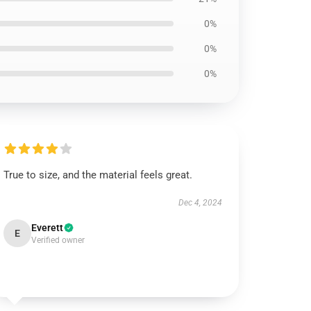
0%
0%
0%
True to size, and the material feels great.
Dec 4, 2024
Everett
E
Verified owner