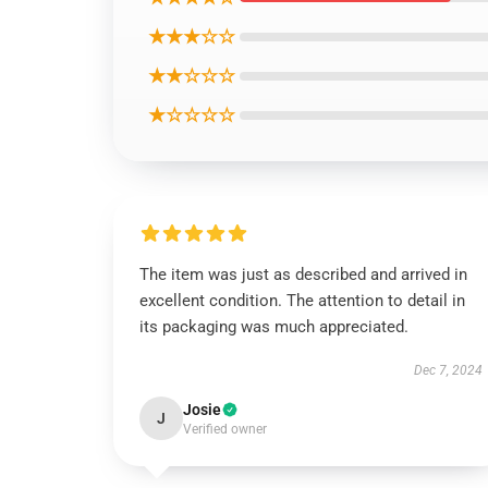
★★★☆☆
★★☆☆☆
★☆☆☆☆
The item was just as described and arrived in
excellent condition. The attention to detail in
its packaging was much appreciated.
Dec 7, 2024
Josie
J
Verified owner