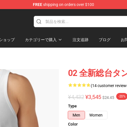
FREE
shipping on orders over $100
ショップ
カテゴリーで購入
注文追跡
ブログ
お
02 全新総台タン
(14 customer review
¥4,432
¥3,545
-20%
$24.45
Type
Men
Women
Color