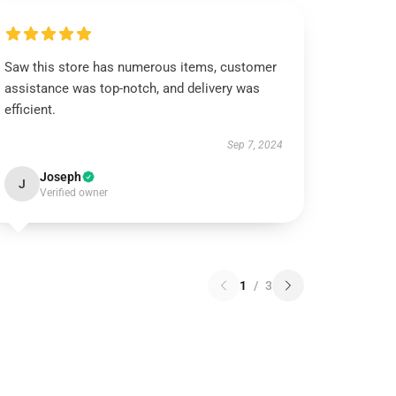
Saw this store has numerous items, customer
assistance was top-notch, and delivery was
efficient.
Sep 7, 2024
Joseph
J
Verified owner
1
/
3