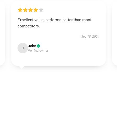
Excellent value, performs better than most
competitors.
Sep 18, 2024
John
J
Verified owner