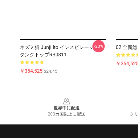
-20%
ネズミ猫 Junji Ito インスピレーション
02 全新
タンクトップRB0811
￥354,52
￥354,525
$24.45
Footer
世界中に配送
200カ国以上に配送
クリ