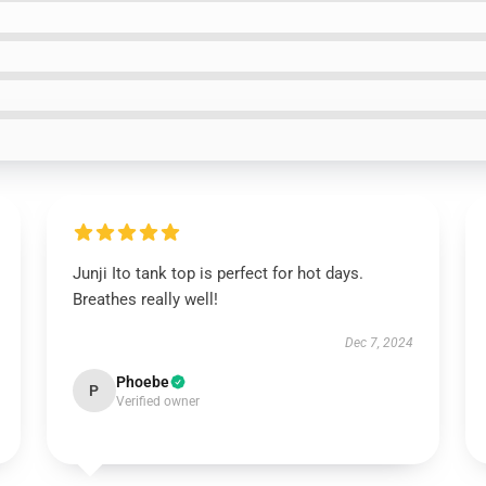
Junji Ito tank top is perfect for hot days.
Breathes really well!
Dec 7, 2024
Phoebe
P
Verified owner