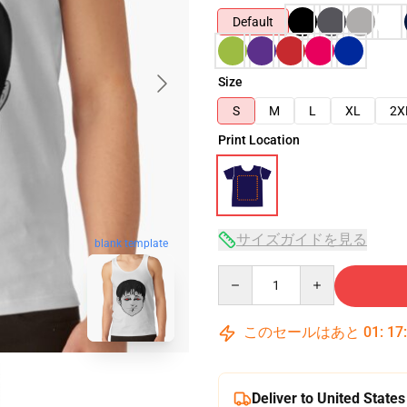
Default
Size
S
M
L
XL
2X
Print Location
サイズガイドを見る
blank template
Quantity
このセールはあと
01
:
17
Deliver to United States