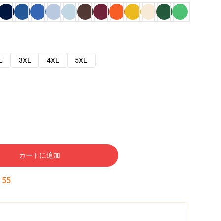
L
3XL
4XL
5XL
カートに追加
:
54