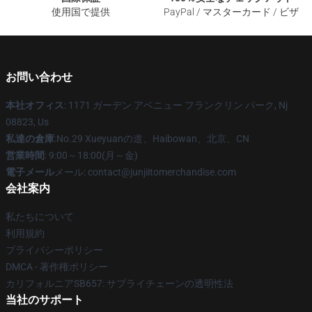
使用国で提供
PayPal / マスターカード / ビザ
お問い合わせ
本社オフィス
: 1171 ガーデン アベニュー フランクリン パーク, Nj
08823, Us
私達の倉庫
:No.29 Xueyuanの道、Haibowan、北京、CN
営業時間
: 9:00～18:00(月～金)
電子メール
メール: contact@junjiitomerchandise.com
会社案内
私たちについて
利用規約
プライバシーポリシー
DMCA - 著作権ポリシー
カリフォルニアSB657: サプライチェーンの透明性法
当社のサポート