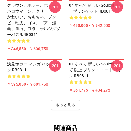
クラウン、ホラー、ホラー、
04 すべて 新しい Souichi スロ
-20%
-20%
ハロウィーン、クリーピー、
ーブランケット RB0811
かわいい、おもちゃ、ゾン
ビ、毛皮、ゴス、ゴア、漫
￥493,000 - ￥942,500
画、血行、血液、暗いジグソ
ーパズルRB0811
￥346,550 - ￥630,750
浅見ホラー マンガ バックパッ
01 すべて 新しい Souichi すべ
-20%
-20%
ク RB0811
て 以上 プリント トート バッ
ク RB0811
￥535,050 - ￥601,750
￥361,775 - ￥434,275
もっと見る
関連商品