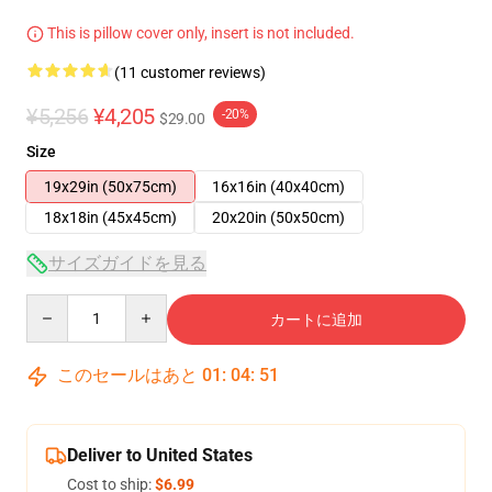
This is pillow cover only, insert is not included.
(11 customer reviews)
¥5,256
¥4,205
-20%
$29.00
Size
19x29in (50x75cm)
16x16in (40x40cm)
18x18in (45x45cm)
20x20in (50x50cm)
サイズガイドを見る
Quantity
カートに追加
このセールはあと
01
:
04
:
51
Deliver to United States
Cost to ship:
$6.99