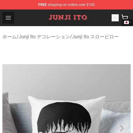
FREE
shipping on orders over $100
Junji Ito Store - Official Junji Ito Merchandise Shop
Open menu
ホーム
/
Junji Ito デコレーション
/
Junji Ito スローピロー