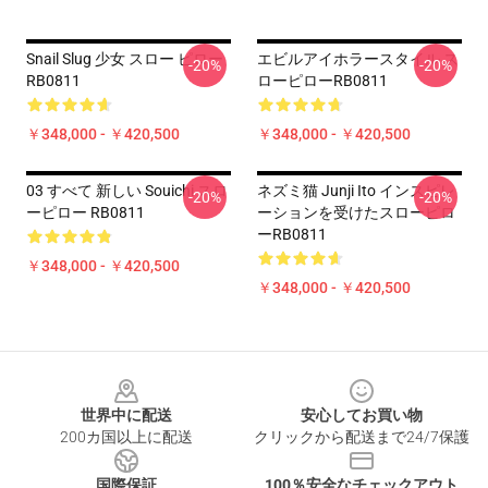
Snail Slug 少女 スロー ピロー
エビルアイホラースタイル ス
-20%
-20%
RB0811
ローピローRB0811
￥348,000 - ￥420,500
￥348,000 - ￥420,500
03 すべて 新しい Souichi スロ
ネズミ猫 Junji Ito インスピレ
-20%
-20%
ーピロー RB0811
ーションを受けたスローピロ
ーRB0811
￥348,000 - ￥420,500
￥348,000 - ￥420,500
Footer
世界中に配送
安心してお買い物
200カ国以上に配送
クリックから配送まで24/7保護
国際保証
100％安全なチェックアウト