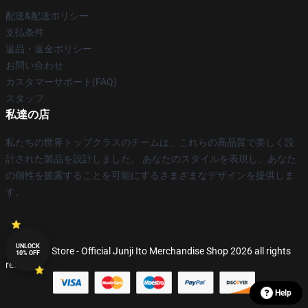
配送&配送ポリシー
支払条件
返品・返金ポリシー
お問い合わせ
カスタマーサポート(FAQ)
スタッフ
私達の店
私たちの世界トップクラスのチームは、これらの高品質で美しく設
計された製品を設計しました。 あなたのスタイルを表現し、あなた
の個性を披露することを可能にするさまざまなデザインを提供しま
す。
UNLOCK
© Junji Ito Store - Official Junji Ito Merchandise Shop 2026 all rights
10% OFF
reserved
Help