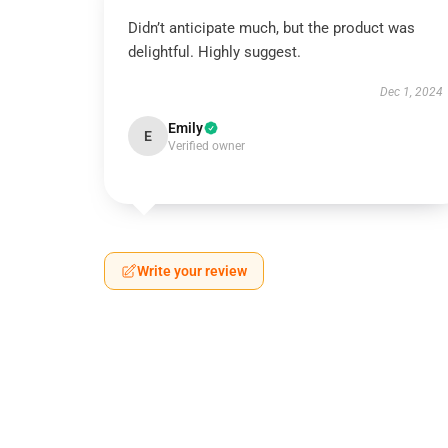
Didn’t anticipate much, but the product was
delightful. Highly suggest.
Dec 1, 2024
Emily
E
Verified owner
Write your review