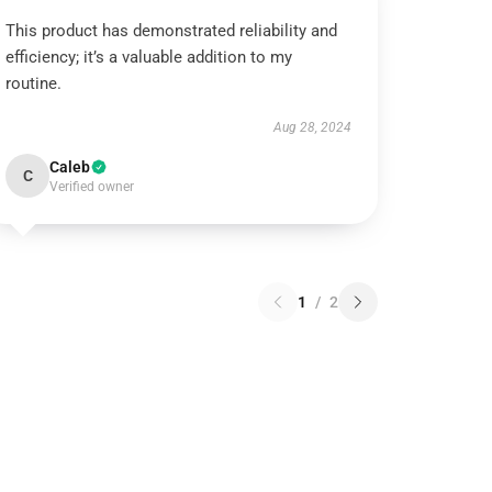
This product has demonstrated reliability and
efficiency; it’s a valuable addition to my
routine.
Aug 28, 2024
Caleb
C
Verified owner
1
/
2