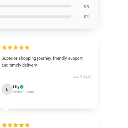
0%
0%
Superior shopping journey, friendly support,
and timely delivery.
Dec 4, 2024
Lily
L
Verified owner