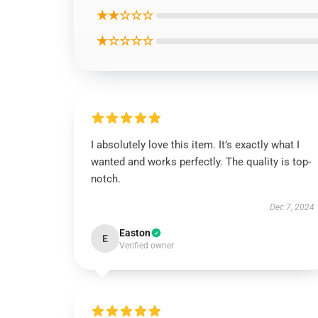
★★☆☆☆
★☆☆☆☆
I absolutely love this item. It’s exactly what I
wanted and works perfectly. The quality is top-
notch.
Dec 7, 2024
Easton
E
Verified owner