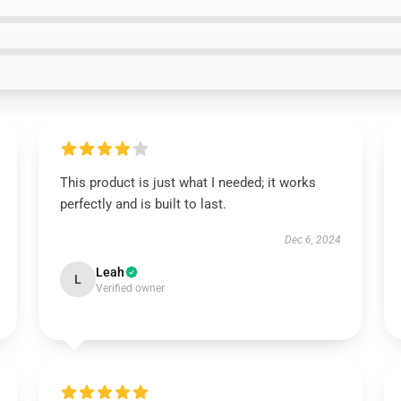
This product is just what I needed; it works
perfectly and is built to last.
Dec 6, 2024
Leah
L
Verified owner