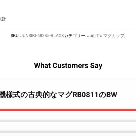
設計
SKU
:
JUNSIKI-68345-BLACK
カテゴリー
:
Junji Ito マグカップ
,
What Customers Say
の目の起重機様式の古典的なマグRB0811のBW