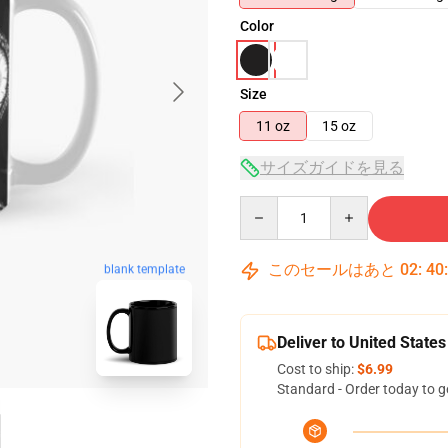
Color
Size
11 oz
15 oz
サイズガイドを見る
Quantity
このセールはあと
02
:
40
blank template
Deliver to United States
Cost to ship:
$6.99
Standard - Order today to g