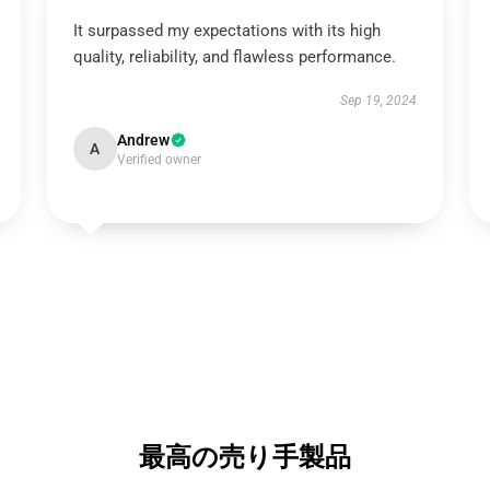
It surpassed my expectations with its high
quality, reliability, and flawless performance.
Sep 19, 2024
Andrew
A
Verified owner
最高の売り手製品