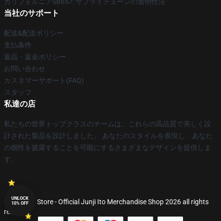
カリフォルニアSB657: サプライチェーンの透明性法
当社のサポート
配送&配送ポリシー
支払条件
返品・返金ポリシー
お問い合わせ
カスタマーサポート(FAQ)
スタッフ
私達の店
私たちの世界トップクラスのチームは、これらの高品質で美しく設
計された製品を設計しました。 あなたのスタイルを表現し、あなた
の個性を披露することを可能にするさまざまなデザインを提供しま
す。
UNLOCK
© Junji Ito Store - Official Junji Ito Merchandise Shop 2026 all rights
10% OFF
reserved