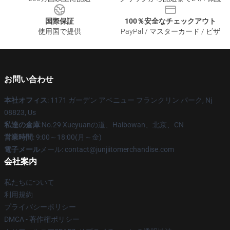
国際保証
100％安全なチェックアウト
使用国で提供
PayPal / マスターカード / ビザ
お問い合わせ
本社オフィス
: 1171 ガーデン アベニュー フランクリン パーク, Nj
08823, Us
私達の倉庫
:No.29 Xueyuanの道、Haibowan、北京、CN
営業時間
: 9:00～18:00(月～金)
電子メール
メール: contact@junjiitomerchandise.com
会社案内
私たちについて
利用規約
プライバシーポリシー
DMCA - 著作権ポリシー