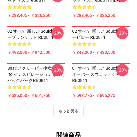
ット マスク RB0811
ット マスクRB0811のBW
￥288,405 - ￥326,250
￥288,405 - ￥326,250
02 すべて 新しい Souichi スロ
02 すべて 新しい Souichi スロ
-20%
-20%
ーブランケット RB0811
ーピロー RB0811
￥493,000 - ￥942,500
￥348,000 - ￥420,500
Snail とクリーピー少女 Junji
01 すべて 新しい Souichi プル
-20%
-20%
Ito インスピレーションを得た
オーバー スウェットシャツ
バックパックRB0811
RB0811
￥535,050 - ￥601,750
￥593,775 - ￥695,275
もっと見る
関連商品