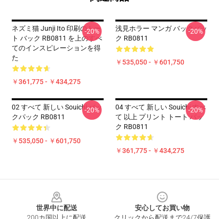
ネズミ猫 Junji Ito 印刷のトー
浅見ホラー マンガ バックパッ
-20%
-20%
ト バック RB0811 を上のすべ
ク RB0811
てのインスピレーションを得
た
￥535,050 - ￥601,750
￥361,775 - ￥434,275
02 すべて 新しい Souichi バッ
04 すべて 新しい Souichi すべ
-20%
-20%
クパック RB0811
て 以上 プリント トート バッ
ク RB0811
￥535,050 - ￥601,750
￥361,775 - ￥434,275
Footer
世界中に配送
安心してお買い物
200カ国以上に配送
クリックから配送まで24/7保護