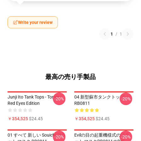
Write your review
1
/
1
最高の売り手製品
Junji Ito Tank Tops - Tomie
04 新型蘇市タンクトップ
-20%
-20%
Red Eyes Edition
RB0811
￥354,525
$24.45
￥354,525
$24.45
01 すべて 新しい Souichi フラ
Evilの目の起重機様式のフラ
-20%
-20%