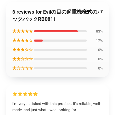
6 reviews for Evilの目の起重機様式のバ
ックパックRB0811
★★★★★
83%
★★★★☆
17%
★★★☆☆
0%
★★☆☆☆
0%
★☆☆☆☆
0%
I’m very satisfied with this product. It’s reliable, well-
made, and just what I was looking for.