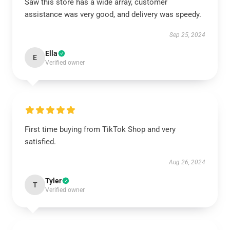
Saw this store has a wide array, customer
assistance was very good, and delivery was speedy.
Sep 25, 2024
Ella
E
Verified owner
First time buying from TikTok Shop and very
satisfied.
Aug 26, 2024
Tyler
T
Verified owner