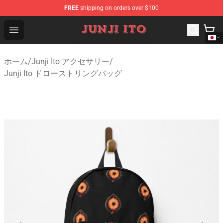
FREE
shipping on orders over $100
Junji Ito Store - Official Junji Ito Merchandise Shop
Open menu
ホーム
/
Junji Ito アクセサリー
/
Junji Ito ドローストリングバッグ