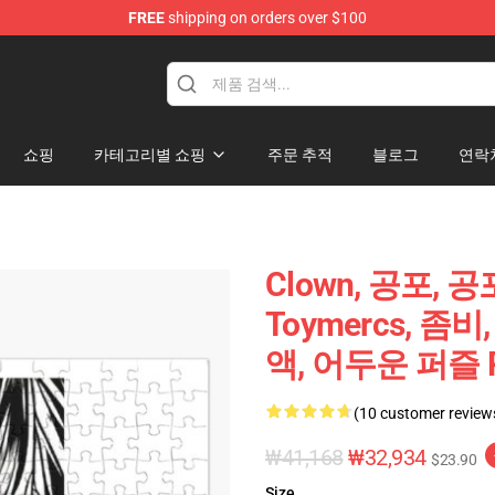
FREE
shipping on orders over $100
쇼핑
카테고리별 쇼핑
주문 추적
블로그
연락
Clown, 공포, 공
Toymercs, 좀비, 
액, 어두운 퍼즐 R
(10 customer review
₩41,168
₩32,934
$23.90
Size