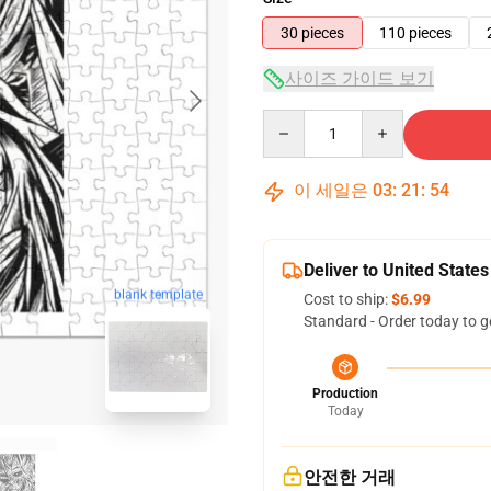
30 pieces
110 pieces
사이즈 가이드 보기
Quantity
이 세일은
03
:
21
:
53
Deliver to United States
blank template
Cost to ship:
$6.99
Standard - Order today to g
Production
Today
안전한 거래