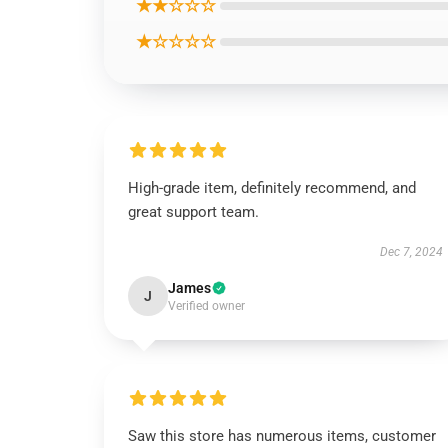
★★☆☆☆
★☆☆☆☆
High-grade item, definitely recommend, and
great support team.
Dec 7, 2024
James
J
Verified owner
Saw this store has numerous items, customer