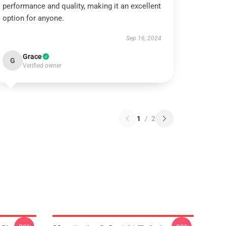
performance and quality, making it an excellent
option for anyone.
Sep 16, 2024
Grace
G
Verified owner
1
/
2