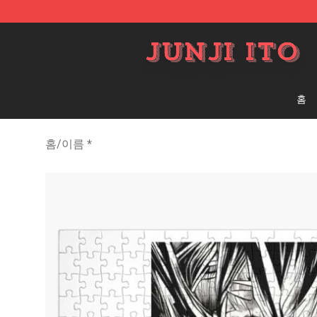
Junji Ito Store - Official Junji Ito Merchandise Shop
홈
홈
/
이름 *