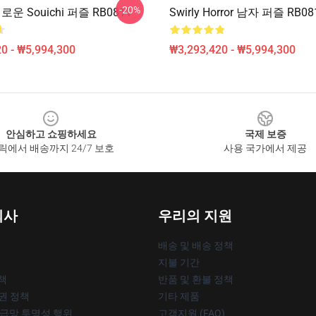
-20%
로운 Souichi 퍼즐 RB0811
Swirly Horror 남자 퍼즐 RB08
0 - ₩5,994,300
₩3,293,420 - ₩5,994,300
안심하고 쇼핑하세요
국제 보증
릭에서 배송까지 24/7 보호
사용 국가에서 제공
회사
우리의 지원
배송 및 배송 정책
지불 기간
책
반품 및 환불 정책
작권 정책
기타 제품
공급망 투명성 행위
고객지원 (FAQ)