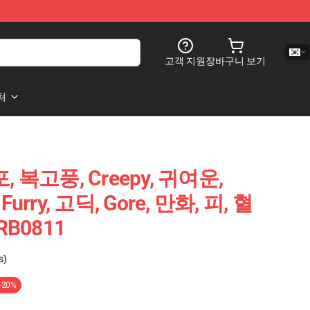
고객 지원
장바구니 보기
처
포, 복고풍, Creepy, 귀여운,
Furry, 고딕, Gore, 만화, 피, 혈
B0811
s)
-20%