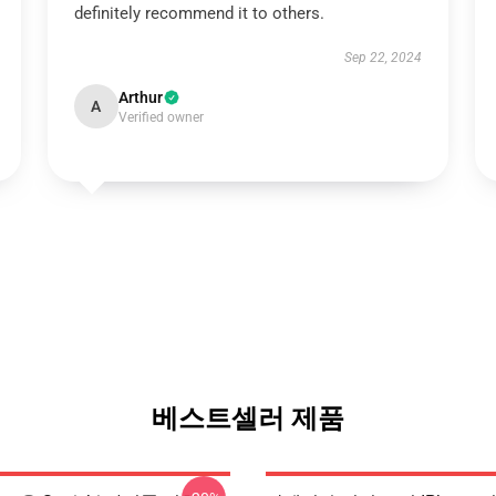
definitely recommend it to others.
Sep 22, 2024
Arthur
A
Verified owner
베스트셀러 제품