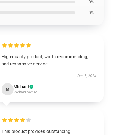
0%
0%
High-quality product, worth recommending,
and responsive service.
Dec 5, 2024
Michael
M
Verified owner
This product provides outstanding