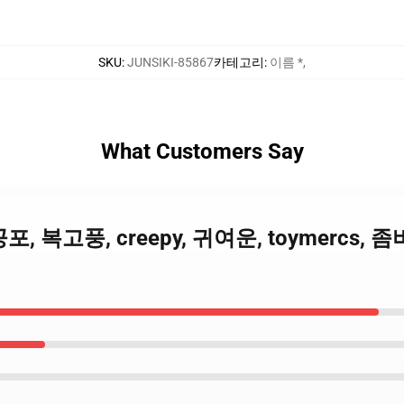
SKU
:
JUNSIKI-85867
카테고리
:
이름 *
,
What Customers Say
 공포, 복고풍, creepy, 귀여운, toymercs, 좀비,