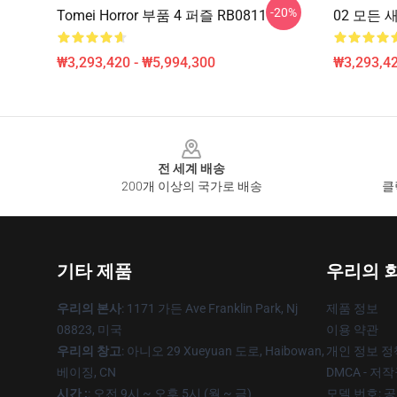
-20%
Tomei Horror 부품 4 퍼즐 RB0811
02 모든 새
₩3,293,420 - ₩5,994,300
₩3,293,42
Footer
전 세계 배송
200개 이상의 국가로 배송
클
기타 제품
우리의 
우리의 본사
: 1171 가든 Ave Franklin Park, Nj
제품 정보
08823, 미국
이용 약관
우리의 창고
: 아니오 29 Xueyuan 도로, Haibowan,
개인 정보 정
베이징, CN
DMCA - 저
시간 :
: 오전 9시 ~ 오후 5시 (월 ~ 금)
모델 번호: 