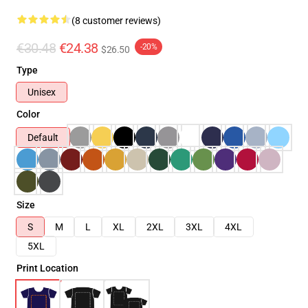
(8 customer reviews)
€30.48
€24.38
-20%
$26.50
Type
Unisex
Color
Default
Size
S
M
L
XL
2XL
3XL
4XL
5XL
Print Location