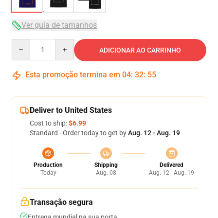
Ver guia de tamanhos
Quantity
ADICIONAR AO CARRINHO
Esta promoção termina em
04
:
32
:
54
Deliver to United States
Cost to ship:
$6.99
Standard - Order today to get by
Aug. 12 - Aug. 19
Production
Shipping
Delivered
Today
Aug. 08
Aug. 12 - Aug. 19
Transação segura
Entrega mundial na sua porta