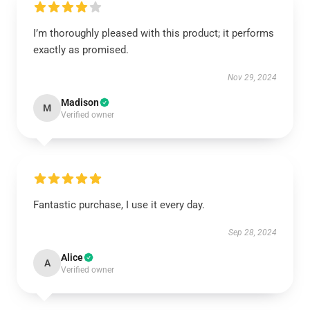
I’m thoroughly pleased with this product; it performs
exactly as promised.
Nov 29, 2024
Madison
M
Verified owner
Fantastic purchase, I use it every day.
Sep 28, 2024
Alice
A
Verified owner