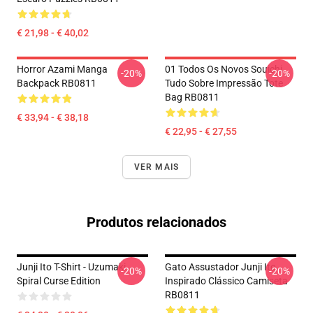
€ 21,98 - € 40,02
Horror Azami Manga
01 Todos Os Novos Souichi
-20%
-20%
Backpack RB0811
Tudo Sobre Impressão Tote
Bag RB0811
€ 33,94 - € 38,18
€ 22,95 - € 27,55
VER MAIS
Produtos relacionados
Junji Ito T-Shirt - Uzumaki
Gato Assustador Junji Ito
-20%
-20%
Spiral Curse Edition
Inspirado Clássico Camiseta
RB0811