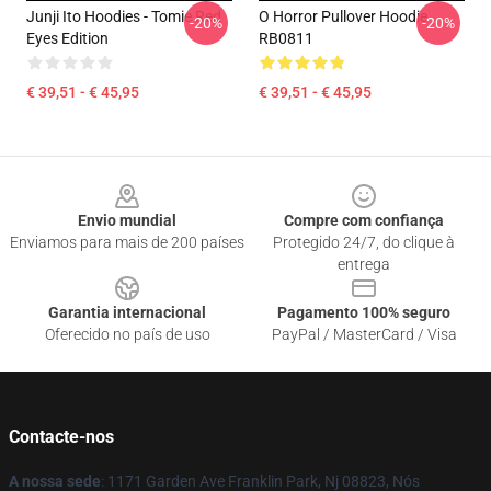
Junji Ito Hoodies - Tomie Red
O Horror Pullover Hoodie
-20%
-20%
Eyes Edition
RB0811
€ 39,51 - € 45,95
€ 39,51 - € 45,95
Footer
Envio mundial
Compre com confiança
Enviamos para mais de 200 países
Protegido 24/7, do clique à
entrega
Garantia internacional
Pagamento 100% seguro
Oferecido no país de uso
PayPal / MasterCard / Visa
Contacte-nos
A nossa sede
: 1171 Garden Ave Franklin Park, Nj 08823, Nós