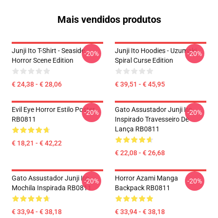
Mais vendidos produtos
Junji Ito T-Shirt - Seaside
Junji Ito Hoodies - Uzumaki
-20%
-20%
Horror Scene Edition
Spiral Curse Edition
€ 24,38 - € 28,06
€ 39,51 - € 45,95
Evil Eye Horror Estilo Poster
Gato Assustador Junji Ito
-20%
-20%
RB0811
Inspirado Travesseiro De
Lança RB0811
€ 18,21 - € 42,22
€ 22,08 - € 26,68
Gato Assustador Junji Ito
Horror Azami Manga
-20%
-20%
Mochila Inspirada RB0811
Backpack RB0811
€ 33,94 - € 38,18
€ 33,94 - € 38,18