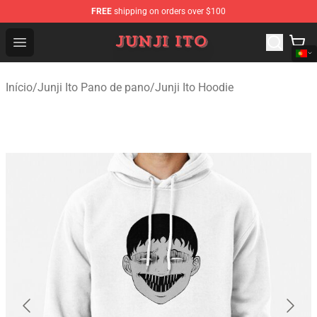
FREE
shipping on orders over $100
Junji Ito Store - Official Junji Ito Merchandise Shop
Open menu
Início
/
Junji Ito Pano de pano
/
Junji Ito Hoodie