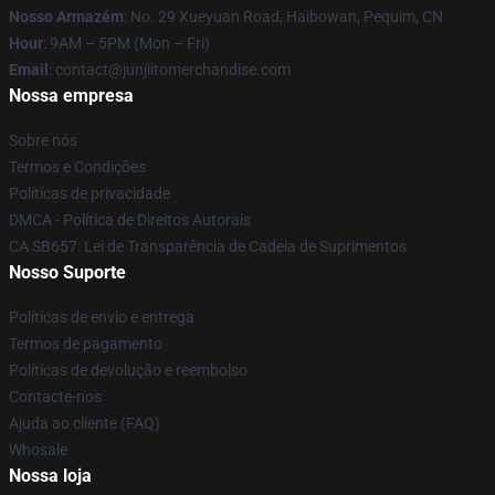
Nosso Armazém
: No. 29 Xueyuan Road, Haibowan, Pequim, CN
Hour
: 9AM – 5PM (Mon – Fri)
Email
: contact@junjiitomerchandise.com
Nossa empresa
Sobre nós
Termos e Condições
Políticas de privacidade
DMCA - Política de Direitos Autorais
CA SB657: Lei de Transparência de Cadeia de Suprimentos
Nosso Suporte
Políticas de envio e entrega
Termos de pagamento
Políticas de devolução e reembolso
Contacte-nos
Ajuda ao cliente (FAQ)
Whosale
Nossa loja