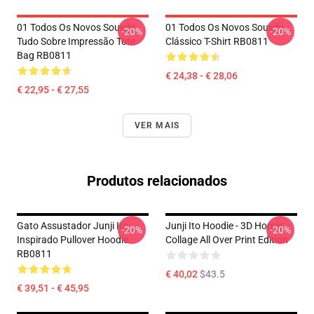
01 Todos Os Novos Souichi
01 Todos Os Novos Souichi
-20%
-20%
Tudo Sobre Impressão Tote
Clássico T-Shirt RB0811
Bag RB0811
€ 24,38 - € 28,06
€ 22,95 - € 27,55
VER MAIS
Produtos relacionados
Gato Assustador Junji Ito
Junji Ito Hoodie - 3D Horror
-20%
-20%
Inspirado Pullover Hoodie
Collage All Over Print Edition
RB0811
€ 40,02
$43.5
€ 39,51 - € 45,95