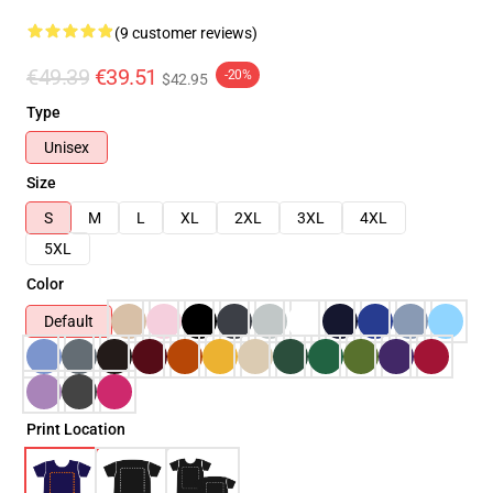
(9 customer reviews)
€49.39
€39.51
-20%
$42.95
Type
Unisex
Size
S
M
L
XL
2XL
3XL
4XL
5XL
Color
Default
Print Location