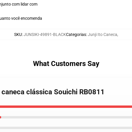
njunto com lidar com
quanto você encomenda
SKU
:
JUNSIKI-49891-BLACK
Categorias
:
Junji Ito Caneca
,
What Customers Say
a caneca clássica Souichi RB0811