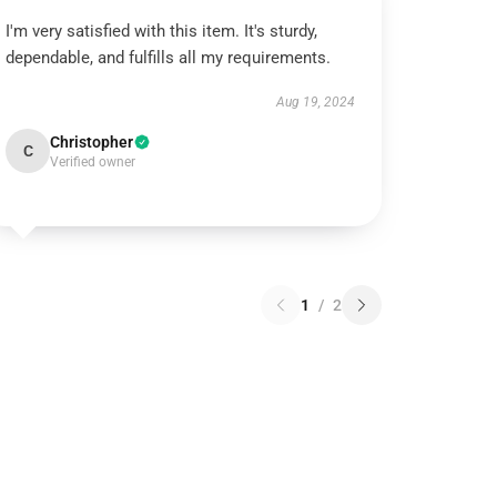
I'm very satisfied with this item. It's sturdy,
dependable, and fulfills all my requirements.
Aug 19, 2024
Christopher
C
Verified owner
1
/
2