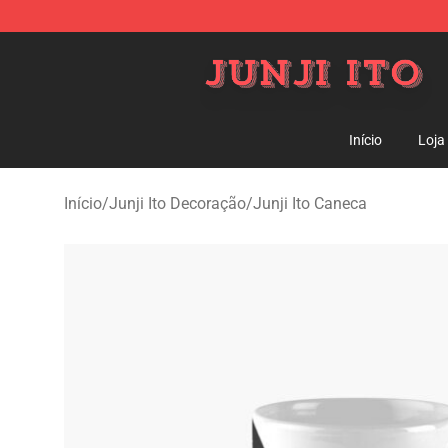
Junji Ito Store - Official Junji Ito Merchandise Shop
Início
Loja
Início
/
Junji Ito Decoração
/
Junji Ito Caneca