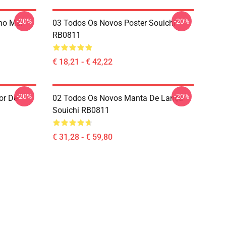
-20%
-20%
lho Mal
03 Todos Os Novos Poster Souichi
RB0811
€ 18,21 - € 42,22
-20%
-20%
or De
02 Todos Os Novos Manta De Lança
Souichi RB0811
€ 31,28 - € 59,80