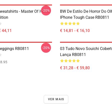
-20%
Sweatshirts - Master Of Horror
BW De Estilo De Horror Do O
dition
IPhone Tough Case RB0811
€ 44,11
€ 14,81 - € 16,10
-20%
Leggings RB0811
03 Tudo Novo Souichi Cobert
Lança RB0811
8.95
€ 31,28 - € 59,80
VER MAIS