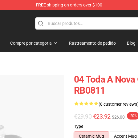
FREE
shipping on orders over $100
Compre por categoria
Rastreamento de pedido
Blog
04 Toda A Nova 
RB0811
(8 customer reviews
€29.90
€23.92
-20%
$26.00
Type
Ceramic Mug
Accent Mug