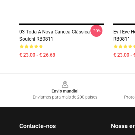
-20%
03 Toda A Nova Caneca Clássica
Evil Eye H
Souichi RB0811
RB0811
€ 23,00 - € 26,68
€ 23,00 - 
Footer
Envio mundial
Enviamos para mais de 200 países
Prote
Contacte-nos
Nossa e