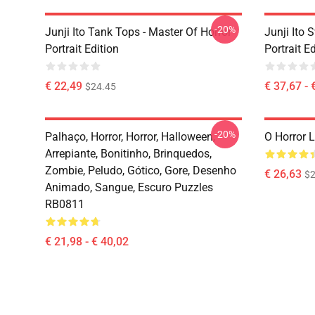
-20%
Junji Ito Tank Tops - Master Of Horror
Junji Ito 
Portrait Edition
Portrait E
€ 22,49
€ 37,67 - 
$24.45
-20%
Palhaço, Horror, Horror, Halloween,
O Horror 
Arrepiante, Bonitinho, Brinquedos,
Zombie, Peludo, Gótico, Gore, Desenho
€ 26,63
$2
Animado, Sangue, Escuro Puzzles
RB0811
€ 21,98 - € 40,02