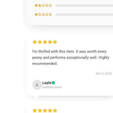
★★☆☆☆
★☆☆☆☆
I’m thrilled with this item. It was worth every
penny and performs exceptionally well. Highly
recommended.
Dec 5, 2024
Layla
L
Verified owner