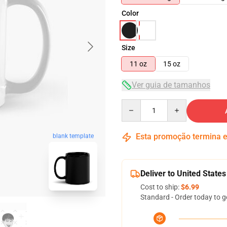
Color
Size
11 oz
15 oz
Ver guia de tamanhos
Quantity
Esta promoção termina
blank template
Deliver to United States
Cost to ship:
$6.99
Standard - Order today to g