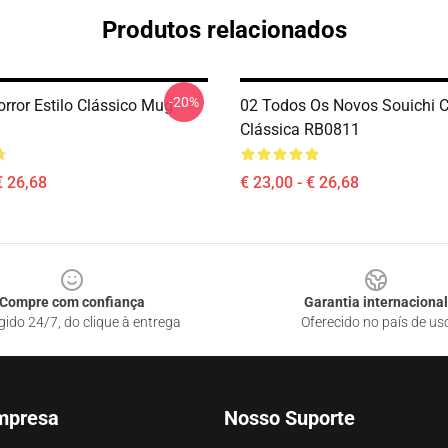
Produtos relacionados
-20%
orror Estilo Clássico Mug
02 Todos Os Novos Souichi 
Clássica RB0811
€ 26,68
€ 23,00 - € 26,68
Compre com confiança
Garantia internacional
gido 24/7, do clique à entrega
Oferecido no país de us
mpresa
Nosso Suporte