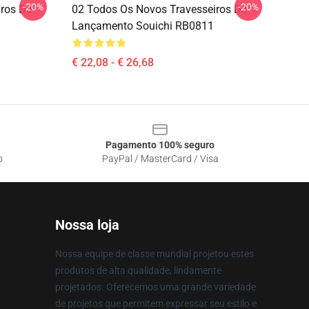
-20%
-20%
ros De
02 Todos Os Novos Travesseiros De
Lançamento Souichi RB0811
€ 22,08 - € 26,68
Pagamento 100% seguro
o
PayPal / MasterCard / Visa
Nossa loja
Nossa equipe de classe mundial projetou estes
produtos de alta qualidade, lindamente
projetados. Oferecemos uma grande variedade
de projetos que permitem expressar seu estilo e