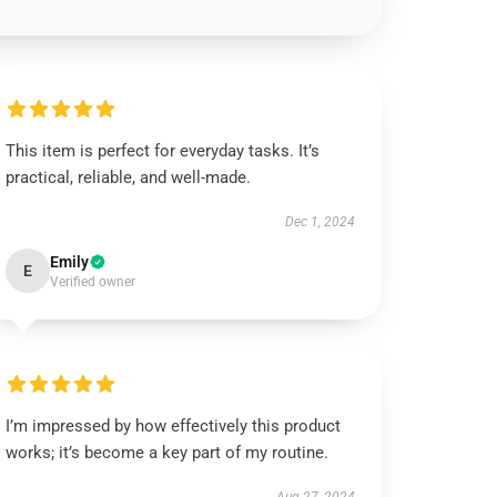
This item is perfect for everyday tasks. It’s
practical, reliable, and well-made.
Dec 1, 2024
Emily
E
Verified owner
I’m impressed by how effectively this product
works; it’s become a key part of my routine.