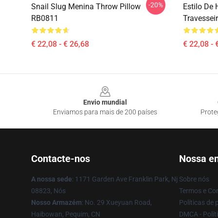
-20%
Snail Slug Menina Throw Pillow
Estilo De
RB0811
Travessei
€ 22,08 - € 26,68
€ 22,08 - 
Footer
Envio mundial
Enviamos para mais de 200 países
Prote
Contacte-nos
Nossa e
A nossa sede
: 1171 Garden Ave Franklin Park, Nj
Sobre nós
08823, Nós
Termos e Co
Nosso Armazém
: No. 29 Xueyuan Road,
Políticas de 
Haibowan, Pequim, CN
DMCA - Políti