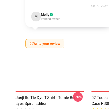
Sep 11, 2024
Molly
M
Verified owner
Write your review
-20%
Junji Ito Tie-Dye T-Shirt - Tomie Red
02 Todos 
Eyes Spiral Edition
Case RB0