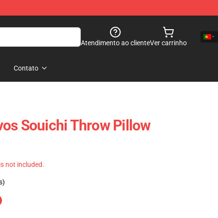
Atendimento ao cliente
Ver carrinho
Contato
os Souichi Throw Pillow
 is not included.
s)