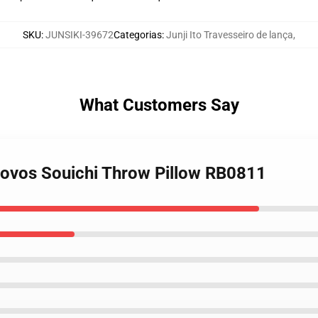
SKU
:
JUNSIKI-39672
Categorias
:
Junji Ito Travesseiro de lança
,
What Customers Say
novos Souichi Throw Pillow RB0811