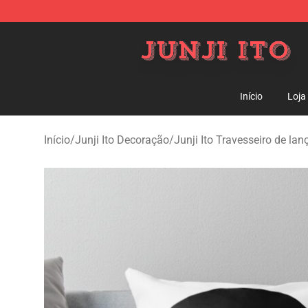
Junji Ito Store - Official Junji Ito Merchandise Shop
Início
Loja
Início
/
Junji Ito Decoração
/
Junji Ito Travesseiro de lan