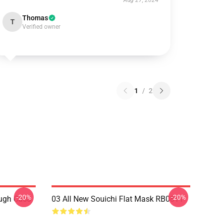
Aug 27, 2024
Thomas
T
Verified owner
1
/
2
-20%
-20%
ough Caso
03 All New Souichi Flat Mask RB0811