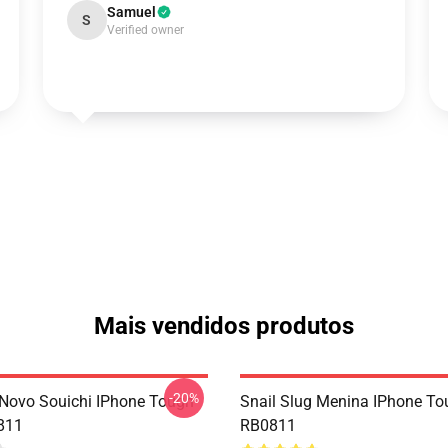
Samuel
S
Verified owner
Mais vendidos produtos
-20%
Novo Souichi IPhone Tough
Snail Slug Menina IPhone T
811
RB0811