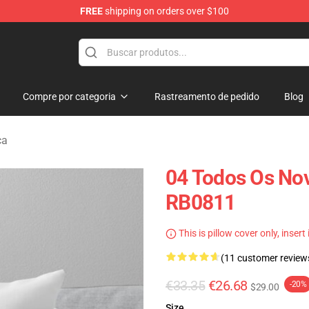
FREE
shipping on orders over $100
Compre por categoria
Rastreamento de pedido
Blog
ça
04 Todos Os Nov
RB0811
This is pillow cover only, insert
(11 customer review
€33.35
€26.68
-20%
$29.00
Size