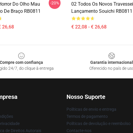
-20%
 Horror Do Olho Mau
02 Todos Os Novos Travessei
ro De Braço RB0811
Lançamento Souichi RB0811
€ 26,68
€ 22,08 - € 26,68
Compre com confiança
Garantia internacional
gido 24/7, do clique à entrega
Oferecido no país de us
mpresa
Nosso Suporte
Políticas de envio e entrega
ndições
Termos de pagamento
privacidade
Políticas de devolução e reembolso
ca de Direitos Autorais
Contacte-nos