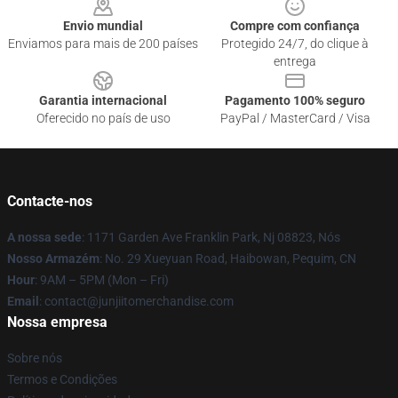
Envio mundial
Compre com confiança
Enviamos para mais de 200 países
Protegido 24/7, do clique à
entrega
Garantia internacional
Pagamento 100% seguro
Oferecido no país de uso
PayPal / MasterCard / Visa
Contacte-nos
A nossa sede
: 1171 Garden Ave Franklin Park, Nj 08823, Nós
Nosso Armazém
: No. 29 Xueyuan Road, Haibowan, Pequim, CN
Hour
: 9AM – 5PM (Mon – Fri)
Email
: contact@junjiitomerchandise.com
Nossa empresa
Sobre nós
Termos e Condições