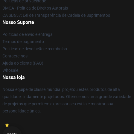
Políticas de privacidade
DMCA - Política de Direitos Autorais
CA SB657: Lei de Transparência de Cadeia de Suprimentos
Nosso Suporte
Políticas de envio e entrega
Termos de pagamento
Políticas de devolução e reembolso
Contacte-nos
Ajuda ao cliente (FAQ)
Whosale
Nossa loja
Nossa equipe de classe mundial projetou estes produtos de alta
qualidade, lindamente projetados. Oferecemos uma grande variedade
de projetos que permitem expressar seu estilo e mostrar sua
personalidade única.