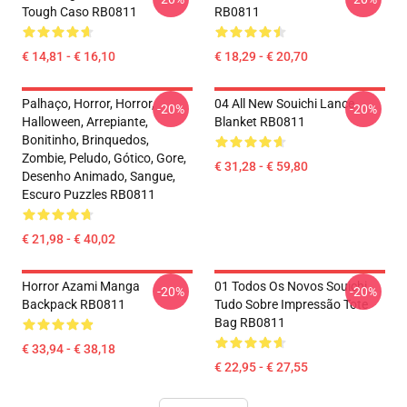
Tough Caso RB0811
RB0811
€ 14,81 - € 16,10
€ 18,29 - € 20,70
Palhaço, Horror, Horror,
04 All New Souichi Lance
-20%
-20%
Halloween, Arrepiante,
Blanket RB0811
Bonitinho, Brinquedos,
Zombie, Peludo, Gótico, Gore,
€ 31,28 - € 59,80
Desenho Animado, Sangue,
Escuro Puzzles RB0811
€ 21,98 - € 40,02
Horror Azami Manga
01 Todos Os Novos Souichi
-20%
-20%
Backpack RB0811
Tudo Sobre Impressão Tote
Bag RB0811
€ 33,94 - € 38,18
€ 22,95 - € 27,55