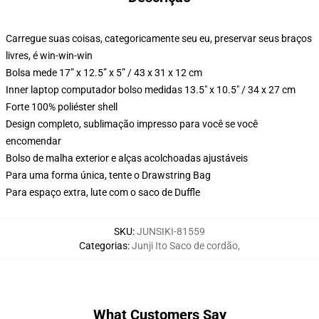
Carregue suas coisas, categoricamente seu eu, preservar seus braços
livres, é win-win-win
Bolsa mede 17” x 12.5” x 5” / 43 x 31 x 12 cm
Inner laptop computador bolso medidas 13.5" x 10.5" / 34 x 27 cm
Forte 100% poliéster shell
Design completo, sublimação impresso para você se você
encomendar
Bolso de malha exterior e alças acolchoadas ajustáveis
Para uma forma única, tente o Drawstring Bag
Para espaço extra, lute com o saco de Duffle
SKU
:
JUNSIKI-81559
Categorias
:
Junji Ito Saco de cordão
,
What Customers Say