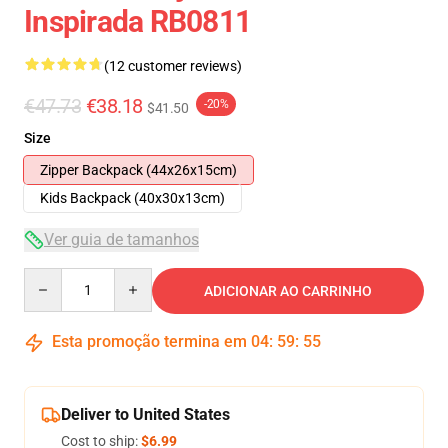
Inspirada RB0811
(12 customer reviews)
€47.73
€38.18
-20%
$41.50
Size
Zipper Backpack (44x26x15cm)
Kids Backpack (40x30x13cm)
Ver guia de tamanhos
Quantity
ADICIONAR AO CARRINHO
Esta promoção termina em
04
:
59
:
54
Deliver to United States
Cost to ship:
$6.99