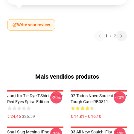
Write your review
1
/
2
Mais vendidos produtos
Junji Ito Tie-Dye T-Shirt - Tomie
02 Todos Novo Souichi IPhone
-20%
-20%
Red Eyes Spiral Edition
Tough Case RB0811
€ 24,46
$26.59
€ 14,81 - € 16,10
Snail Slug Menina IPhone
03 All New Souichi Flat Mask
-20%
-20%