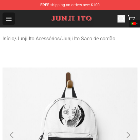
FREE
shipping on orders over $100
Junji Ito Store - Official Junji Ito Merchandise Shop
Open menu
Início
/
Junji Ito Acessórios
/
Junji Ito Saco de cordão