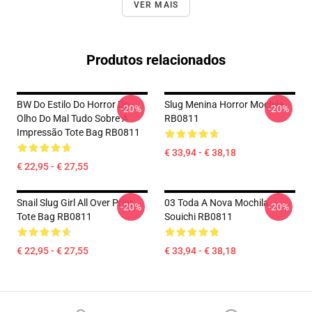
VER MAIS
Produtos relacionados
BW Do Estilo Do Horror Do
Slug Menina Horror Mochila
-20%
-20%
Olho Do Mal Tudo Sobre A
RB0811
Impressão Tote Bag RB0811
€ 33,94 - € 38,18
€ 22,95 - € 27,55
Snail Slug Girl All Over Print
03 Toda A Nova Mochila
-20%
-20%
Tote Bag RB0811
Souichi RB0811
€ 22,95 - € 27,55
€ 33,94 - € 38,18
Footer