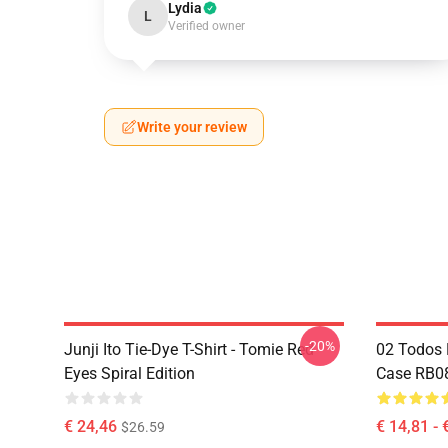
Lydia
L
Verified owner
Write your review
-20%
Junji Ito Tie-Dye T-Shirt - Tomie Red
02 Todos 
Eyes Spiral Edition
Case RB0
€ 24,46
€ 14,81 - 
$26.59