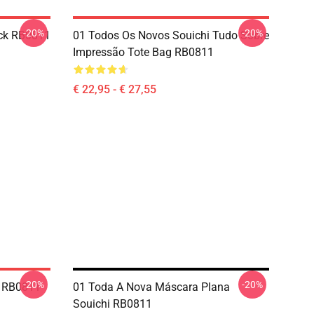
-20%
-20%
ck RB0811
01 Todos Os Novos Souichi Tudo Sobre
Impressão Tote Bag RB0811
€ 22,95 - € 27,55
-20%
-20%
k RB0811
01 Toda A Nova Máscara Plana
Souichi RB0811