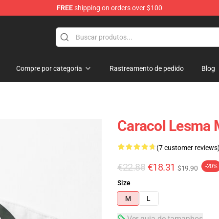
FREE
shipping on orders over $100
Compre por categoria
Rastreamento de pedido
Blog
Caracol Lesma 
(7 customer reviews
€22.88
€18.31
-20%
$19.90
Size
M
L
Ver guia de tamanhos