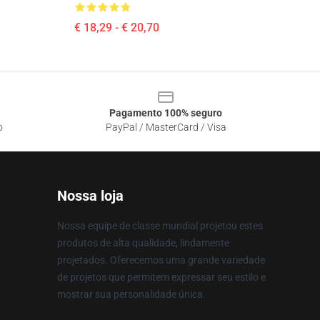
€ 18,29 - € 20,70
Pagamento 100% seguro
o
PayPal / MasterCard / Visa
Nossa loja
Nossa equipe de classe mundial projetou estes
produtos de alta qualidade, lindamente
projetados. Oferecemos uma grande variedade
de projetos que permitem expressar seu estilo e
mostrar sua personalidade única.