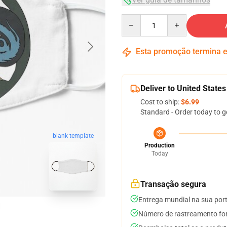
Quantity
Esta promoção termina
Deliver to United States
Cost to ship:
$6.99
Standard - Order today to g
blank template
Production
Today
Transação segura
Entrega mundial na sua por
Número de rastreamento for