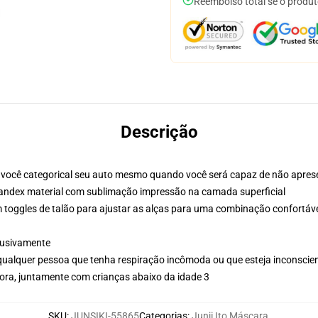
Reembolso total se o produt
Descrição
você categorical seu auto mesmo quando você será capaz de não aprese
andex material com sublimação impressão na camada superficial
om toggles de talão para ajustar as alças para uma combinação confortáv
clusivamente
 qualquer pessoa que tenha respiração incômoda ou que esteja inconscie
fora, juntamente com crianças abaixo da idade 3
SKU
:
JUNSIKI-55865
Categorias
:
Junji Ito Máscara
,