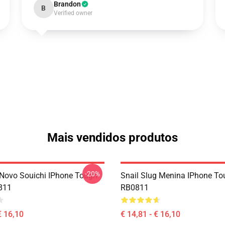
Brandon
B
Verified owner
Mais vendidos produtos
-20%
Novo Souichi IPhone Tough
Snail Slug Menina IPhone T
811
RB0811
€ 16,10
€ 14,81 - € 16,10