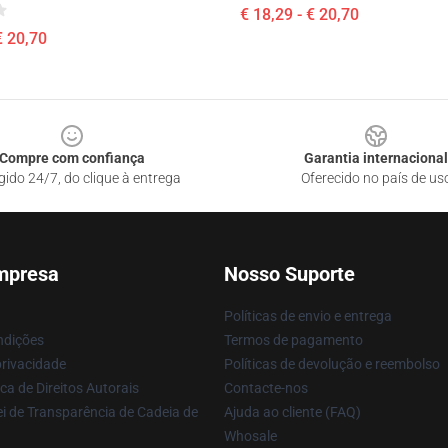
€ 18,29 - € 20,70
€ 20,70
Compre com confiança
Garantia internacional
gido 24/7, do clique à entrega
Oferecido no país de us
mpresa
Nosso Suporte
Políticas de envio e entrega
ndições
Termos de pagamento
privacidade
Políticas de devolução e reembolso
ca de Direitos Autorais
Contacte-nos
i de Transparência de Cadeia de
Ajuda ao cliente (FAQ)
Whosale