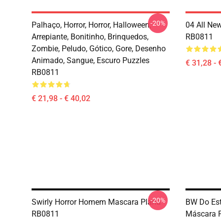
-20%
Palhaço, Horror, Horror, Halloween,
04 All Ne
Arrepiante, Bonitinho, Brinquedos,
RB0811
Zombie, Peludo, Gótico, Gore, Desenho
Animado, Sangue, Escuro Puzzles
€ 31,28 - 
RB0811
€ 21,98 - € 40,02
-20%
Swirly Horror Homem Mascara Plana
BW Do Est
RB0811
Máscara 