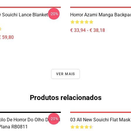
-20%
w Souichi Lance Blanket
Horror Azami Manga Backpa
€ 33,94 - € 38,18
€ 59,80
VER MAIS
Produtos relacionados
-20%
ilo De Horror Do Olho Do Mal
03 All New Souichi Flat Mas
Plana RB0811