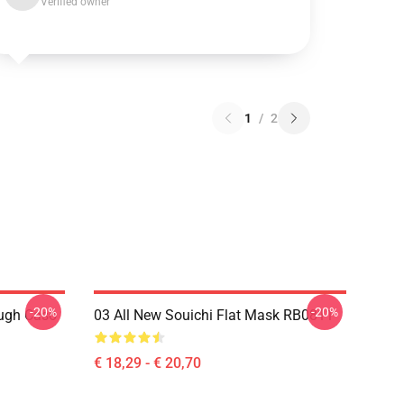
Verified owner
1
/
2
-20%
-20%
ough Caso
03 All New Souichi Flat Mask RB0811
€ 18,29 - € 20,70