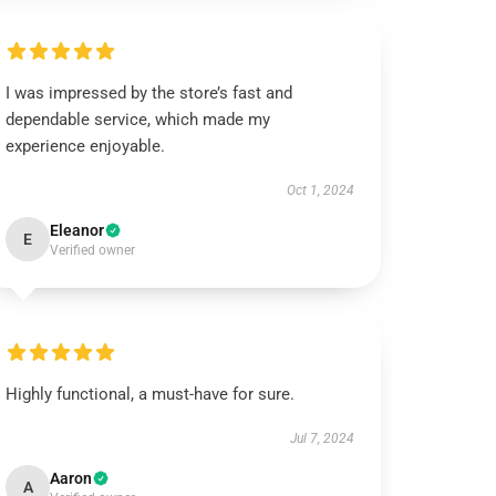
I was impressed by the store’s fast and
dependable service, which made my
experience enjoyable.
Oct 1, 2024
Eleanor
E
Verified owner
Highly functional, a must-have for sure.
Jul 7, 2024
Aaron
A