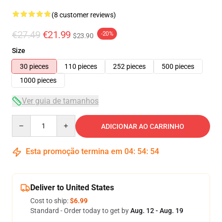
(8 customer reviews)
€27.49
€21.99
-20%
$23.90
Size
30 pieces
110 pieces
252 pieces
500 pieces
1000 pieces
Ver guia de tamanhos
Quantity
ADICIONAR AO CARRINHO
Esta promoção termina em
04
:
54
:
54
Deliver to United States
Cost to ship:
$6.99
Standard - Order today to get by
Aug. 12 - Aug. 19