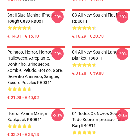
Snail Slug Menina IPhone
03 All New Souichi Flat Mask
-20%
-20%
Tough Caso RB0811
RB0811
€ 14,81 - € 16,10
€ 18,29 - € 20,70
Palhaço, Horror, Horror,
04 All New Souichi Lance
-20%
-20%
Halloween, Arrepiante,
Blanket RB0811
Bonitinho, Brinquedos,
Zombie, Peludo, Gótico, Gore,
€ 31,28 - € 59,80
Desenho Animado, Sangue,
Escuro Puzzles RB0811
€ 21,98 - € 40,02
Horror Azami Manga
01 Todos Os Novos Souichi
-20%
-20%
Backpack RB0811
Tudo Sobre Impressão Tote
Bag RB0811
€ 33,94 - € 38,18