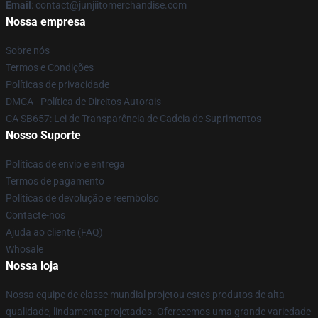
Email
: contact@junjiitomerchandise.com
Nossa empresa
Sobre nós
Termos e Condições
Políticas de privacidade
DMCA - Política de Direitos Autorais
CA SB657: Lei de Transparência de Cadeia de Suprimentos
Nosso Suporte
Políticas de envio e entrega
Termos de pagamento
Políticas de devolução e reembolso
Contacte-nos
Ajuda ao cliente (FAQ)
Whosale
Nossa loja
Nossa equipe de classe mundial projetou estes produtos de alta
qualidade, lindamente projetados. Oferecemos uma grande variedade