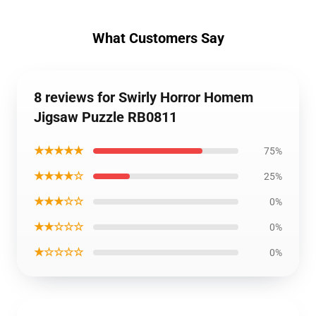
What Customers Say
8 reviews for Swirly Horror Homem
Jigsaw Puzzle RB0811
★★★★★
75%
★★★★☆
25%
★★★☆☆
0%
★★☆☆☆
0%
★☆☆☆☆
0%