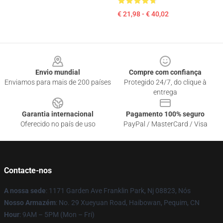
€ 21,98 - € 40,02
Footer
Envio mundial
Compre com confiança
Enviamos para mais de 200 países
Protegido 24/7, do clique à
entrega
Garantia internacional
Pagamento 100% seguro
Oferecido no país de uso
PayPal / MasterCard / Visa
Contacte-nos
A nossa sede
: 1171 Garden Ave Franklin Park, Nj 08823, Nós
Nosso Armazém
: No. 29 Xueyuan Road, Haibowan, Pequim, CN
Hour
: 9AM – 5PM (Mon – Fri)