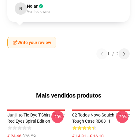
Nolan
N
Verified owner
Write your review
1
/
2
Mais vendidos produtos
Junji Ito Tie-Dye T-Shirt - Tomie
02 Todos Novo Souichi IPhone
-20%
-20%
Red Eyes Spiral Edition
Tough Case RB0811
€ 24,46
$26.59
€ 14,81 - € 16,10