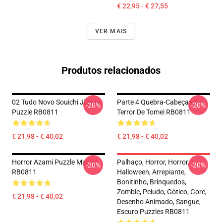
€ 22,95 - € 27,55
VER MAIS
Produtos relacionados
02 Tudo Novo Souichi Jigsaw
Parte 4 Quebra-Cabeças Do
-20%
-20%
Puzzle RB0811
Terror De Tomei RB0811
€ 21,98 - € 40,02
€ 21,98 - € 40,02
Horror Azami Puzzle Manga
Palhaço, Horror, Horror,
-20%
-20%
RB0811
Halloween, Arrepiante,
Bonitinho, Brinquedos,
Zombie, Peludo, Gótico, Gore,
€ 21,98 - € 40,02
Desenho Animado, Sangue,
Escuro Puzzles RB0811