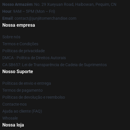
Nosso Armazém
: No. 29 Xueyuan Road, Haibowan, Pequim, CN
Hour
: 9AM – 5PM (Mon – Fri)
Email
: contact@junjiitomerchandise.com
Nossa empresa
Sobre nós
Termos e Condições
Políticas de privacidade
DMCA - Política de Direitos Autorais
CA SB657: Lei de Transparência de Cadeia de Suprimentos
Nosso Suporte
Políticas de envio e entrega
Termos de pagamento
Políticas de devolução e reembolso
Contacte-nos
Ajuda ao cliente (FAQ)
Whosale
Nossa loja