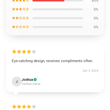
★★★★☆
63%
★★★☆☆
0%
★★☆☆☆
0%
★☆☆☆☆
0%
Eye-catching design, receives compliments often.
Dec 5, 2024
Joshua
J
Verified owner