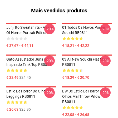
Mais vendidos produtos
Junji Ito Sweatshirts - Master
01 Todos Os Novos Poster
-20%
-20%
Of Horror Portrait Edition
Souichi RB0811
€ 37,67 - € 44,11
€ 18,21 - € 42,22
Gato Assustador Junji Ito
03 All New Souichi Flat Mask
-20%
-20%
Inspirado Tank Top RB0811
RB0811
€ 22,49
$24.45
€ 18,29 - € 20,70
Estilo De Horror Do Olho Mal
BW De Estilo De Horror De
-20%
-20%
Leggings RB0811
Olhos Mal Throw Pillow
RB0811
€ 26,63
$28.95
€ 22,08 - € 26,68