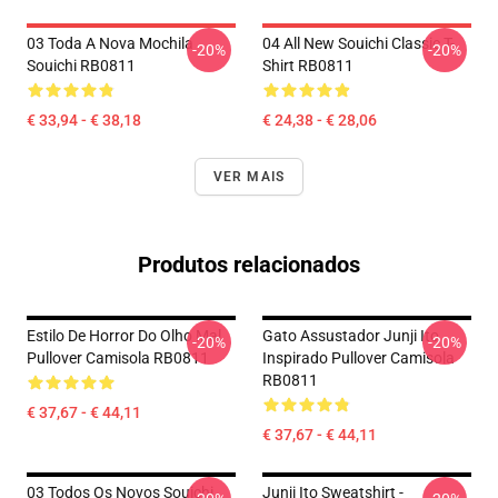
03 Toda A Nova Mochila
04 All New Souichi Classic T-
-20%
-20%
Souichi RB0811
Shirt RB0811
€ 33,94 - € 38,18
€ 24,38 - € 28,06
VER MAIS
Produtos relacionados
Estilo De Horror Do Olho Mal
Gato Assustador Junji Ito
-20%
-20%
Pullover Camisola RB0811
Inspirado Pullover Camisola
RB0811
€ 37,67 - € 44,11
€ 37,67 - € 44,11
03 Todos Os Novos Souichi
Junji Ito Sweatshirt -