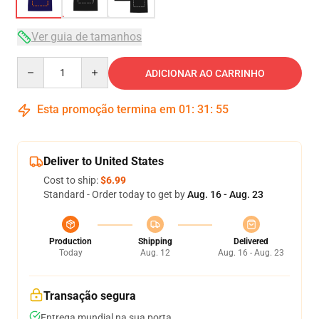
Ver guia de tamanhos
Quantity
ADICIONAR AO CARRINHO
Esta promoção termina em
01
:
31
:
54
Deliver to United States
Cost to ship:
$6.99
Standard - Order today to get by
Aug. 16 - Aug. 23
Production
Shipping
Delivered
Today
Aug. 12
Aug. 16 - Aug. 23
Transação segura
Entrega mundial na sua porta