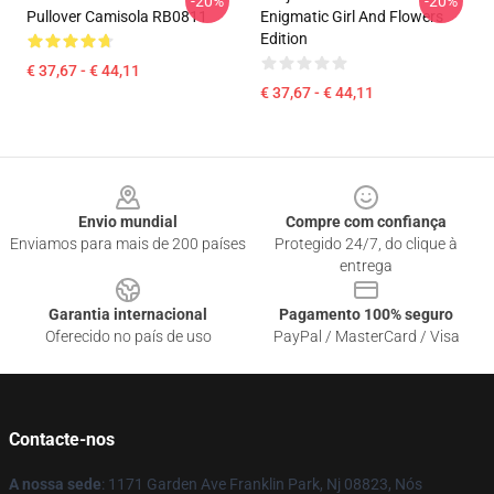
-20%
-20%
Pullover Camisola RB0811
Enigmatic Girl And Flowers
Edition
€ 37,67 - € 44,11
€ 37,67 - € 44,11
Footer
Envio mundial
Compre com confiança
Enviamos para mais de 200 países
Protegido 24/7, do clique à
entrega
Garantia internacional
Pagamento 100% seguro
Oferecido no país de uso
PayPal / MasterCard / Visa
Contacte-nos
A nossa sede
: 1171 Garden Ave Franklin Park, Nj 08823, Nós