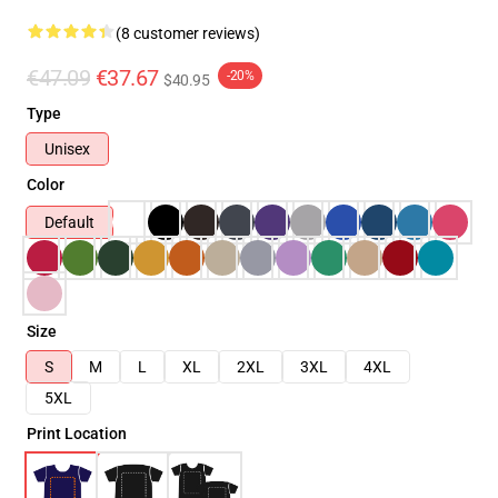
(8 customer reviews)
€47.09
€37.67
-20%
$40.95
Type
Unisex
Color
Default
Size
S
M
L
XL
2XL
3XL
4XL
5XL
Print Location