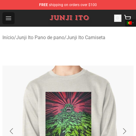
FREE
shipping on orders over $100
Junji Ito Store - Official Junji Ito Merchandise Shop
Open menu
Início
/
Junji Ito Pano de pano
/
Junji Ito Camiseta