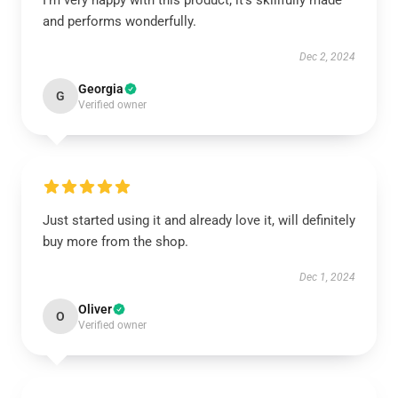
I’m very happy with this product; it’s skillfully made
and performs wonderfully.
Dec 2, 2024
Georgia
G
Verified owner
Just started using it and already love it, will definitely
buy more from the shop.
Dec 1, 2024
Oliver
O
Verified owner