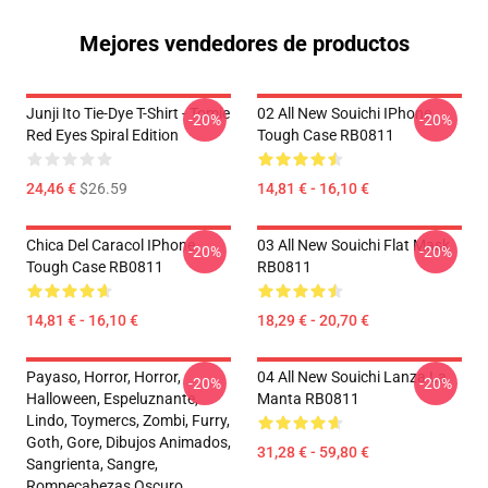
Mejores vendedores de productos
Junji Ito Tie-Dye T-Shirt - Tomie
02 All New Souichi IPhone
-20%
-20%
Red Eyes Spiral Edition
Tough Case RB0811
24,46 €
$26.59
14,81 € - 16,10 €
Chica Del Caracol IPhone
03 All New Souichi Flat Mask
-20%
-20%
Tough Case RB0811
RB0811
14,81 € - 16,10 €
18,29 € - 20,70 €
Payaso, Horror, Horror,
04 All New Souichi Lanza La
-20%
-20%
Halloween, Espeluznante,
Manta RB0811
Lindo, Toymercs, Zombi, Furry,
Goth, Gore, Dibujos Animados,
31,28 € - 59,80 €
Sangrienta, Sangre,
Rompecabezas Oscuro