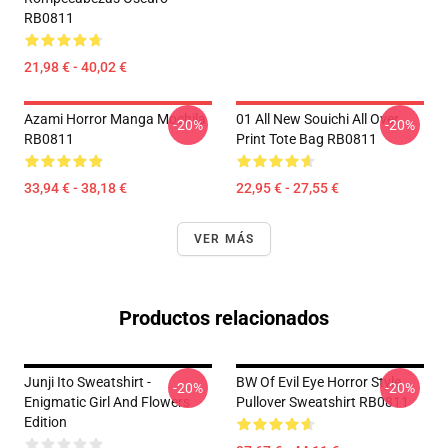
RB0811
21,98 € - 40,02 €
Azami Horror Manga Mochila
01 All New Souichi All Over
-20%
-20%
RB0811
Print Tote Bag RB0811
33,94 € - 38,18 €
22,95 € - 27,55 €
VER MÁS
Productos relacionados
Junji Ito Sweatshirt -
BW Of Evil Eye Horror Style
-20%
-20%
Enigmatic Girl And Flowers
Pullover Sweatshirt RB0811
Edition