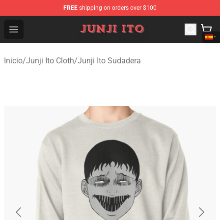
FREE
shipping on orders over $100
Junji Ito Store - Official Junji Ito Merchandise Shop
Open menu
Inicio
/
Junji Ito Cloth
/
Junji Ito Sudadera