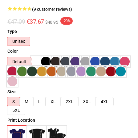
(9 customer reviews)
€47.09
€37.67
-20%
$40.95
Type
Unisex
Color
Default
Size
S
M
L
XL
2XL
3XL
4XL
5XL
Print Location