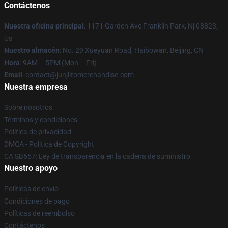
Contáctenos
Nuestra oficina principal
: 1171 Garden Ave Franklin Park, Nj 08823,
Us
Nuestro almacén
: No. 29 Xueyuan Road, Haibowan, Beijing, CN
Hora
: 9AM – 5PM (Mon – Fri)
Email
: contact@junjiitomerchandise.com
Nuestra empresa
Sobre nosotros
Términos y condiciones
Política de privacidad
DMCA - Política de Copyright
CA SB657: Ley de transparencia en la cadena de suministro
Nuestro apoyo
Políticas de envío
Condiciones de pago
Políticas de reembolso
Contáctenos