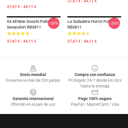
37,67 € - 44,11 €
37,67 € - 44,11 €
04 All New Souichi Pullover
La Sudadera Horror Pullover
-20%
-20%
Sweatshirt RB0811
RB0811
37,67 € - 44,11 €
37,67 € - 44,11 €
Footer
Envío mundial
Compra con confianza
Enviamos a más de 200 países
Protegido 24/7 desde los clics
hasta la entrega
Garantía internacional
Pago 100% seguro
Ofrecido en el país de uso
PayPal / MasterCard / Visa