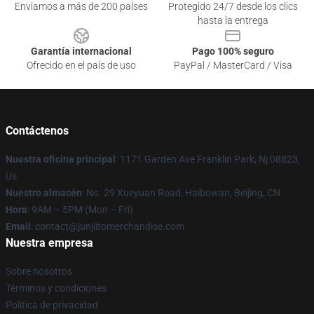
Enviamos a más de 200 países
Protegido 24/7 desde los clics
hasta la entrega
Garantía internacional
Pago 100% seguro
Ofrecido en el país de uso
PayPal / MasterCard / Visa
Contáctenos
Nuestra oficina principal
: 1171 Garden Ave Franklin Park, Nj 08823,
Us
Nuestro almacén
: No. 29 Xueyuan Road, Haibowan, Beijing, CN
Hora
: 9AM – 5PM (Mon – Fri)
Email
: contact@junjiitomerchandise.com
Nuestra empresa
Sobre nosotros
Términos y condiciones
Política de privacidad