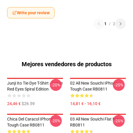
Write your review
1
/
2
Mejores vendedores de productos
Junji Ito Tie-Dye T-Shirt - Tomie
02 All New Souichi IPhone
-20%
-20%
Red Eyes Spiral Edition
Tough Case RB0811
24,46 €
$26.59
14,81 € - 16,10 €
Chica Del Caracol IPhone
03 All New Souichi Flat Mask
-20%
-20%
Tough Case RB0811
RB0811