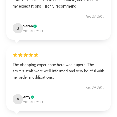
Love this item! It’s practical, reliable, and exceeds
my expectations. Highly recommend.
Nov 28, 2024
Sarah
S
Verified owner
The shopping experience here was superb. The
store's staff were well-informed and very helpful with
my order modifications.
Aug 29, 2024
Amy
A
Verified owner