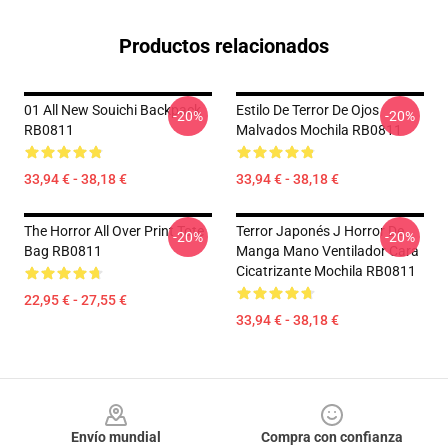
Productos relacionados
01 All New Souichi Backpack
Estilo De Terror De Ojos
-20%
-20%
RB0811
Malvados Mochila RB0811
33,94 € - 38,18 €
33,94 € - 38,18 €
The Horror All Over Print Tote
Terror Japonés J Horror De
-20%
-20%
Bag RB0811
Manga Mano Ventilador Cara
Cicatrizante Mochila RB0811
22,95 € - 27,55 €
33,94 € - 38,18 €
Footer
Envío mundial
Compra con confianza