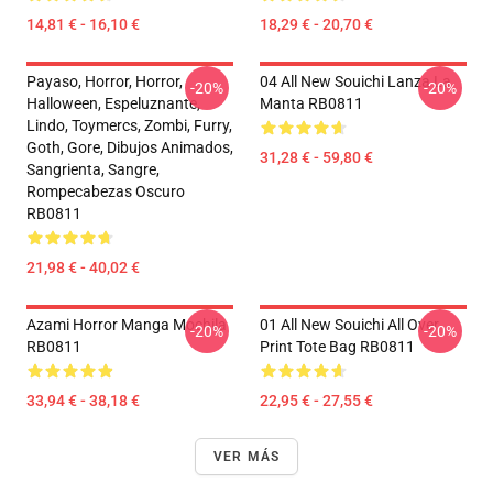
14,81 € - 16,10 €
18,29 € - 20,70 €
Payaso, Horror, Horror,
04 All New Souichi Lanza La
-20%
-20%
Halloween, Espeluznante,
Manta RB0811
Lindo, Toymercs, Zombi, Furry,
Goth, Gore, Dibujos Animados,
31,28 € - 59,80 €
Sangrienta, Sangre,
Rompecabezas Oscuro
RB0811
21,98 € - 40,02 €
Azami Horror Manga Mochila
01 All New Souichi All Over
-20%
-20%
RB0811
Print Tote Bag RB0811
33,94 € - 38,18 €
22,95 € - 27,55 €
VER MÁS