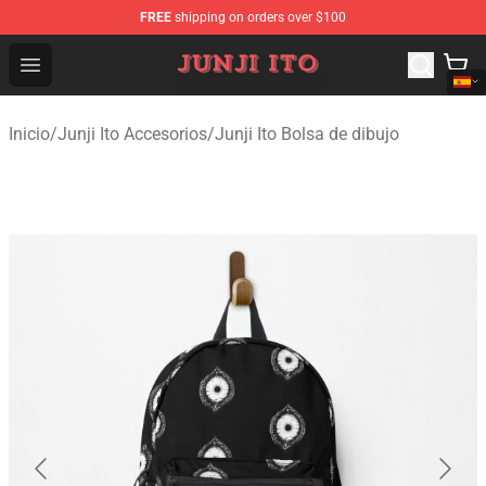
FREE
shipping on orders over $100
Junji Ito Store - Official Junji Ito Merchandise Shop
Open menu
Inicio
/
Junji Ito Accesorios
/
Junji Ito Bolsa de dibujo