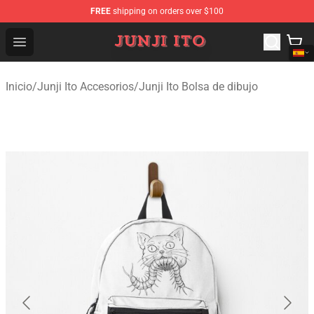
FREE
shipping on orders over $100
Junji Ito Store - Official Junji Ito Merchandise Shop
Open menu
Inicio
/
Junji Ito Accesorios
/
Junji Ito Bolsa de dibujo