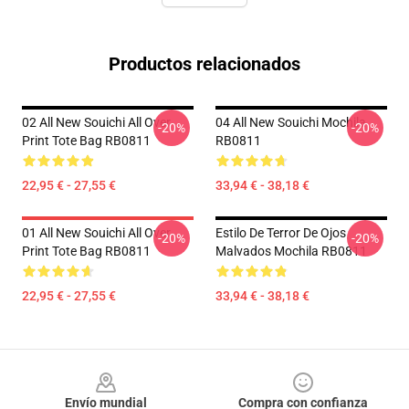
Productos relacionados
02 All New Souichi All Over
04 All New Souichi Mochila
-20%
-20%
Print Tote Bag RB0811
RB0811
22,95 € - 27,55 €
33,94 € - 38,18 €
01 All New Souichi All Over
Estilo De Terror De Ojos
-20%
-20%
Print Tote Bag RB0811
Malvados Mochila RB0811
22,95 € - 27,55 €
33,94 € - 38,18 €
Footer
Envío mundial
Compra con confianza