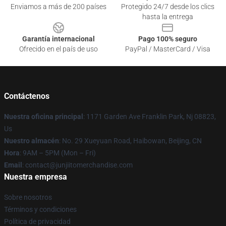
Enviamos a más de 200 países
Protegido 24/7 desde los clics
hasta la entrega
Garantía internacional
Pago 100% seguro
Ofrecido en el país de uso
PayPal / MasterCard / Visa
Contáctenos
Nuestra oficina principal
: 1171 Garden Ave Franklin Park, Nj 08823,
Us
Nuestro almacén
: No. 29 Xueyuan Road, Haibowan, Beijing, CN
Hora
: 9AM – 5PM (Mon – Fri)
Email
: contact@junjiitomerchandise.com
Nuestra empresa
Sobre nosotros
Términos y condiciones
Política de privacidad