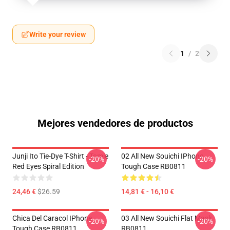
Write your review
1
/
2
Mejores vendedores de productos
Junji Ito Tie-Dye T-Shirt - Tomie
02 All New Souichi IPhone
-20%
-20%
Red Eyes Spiral Edition
Tough Case RB0811
24,46 €
$26.59
14,81 € - 16,10 €
Chica Del Caracol IPhone
03 All New Souichi Flat Mask
-20%
-20%
Tough Case RB0811
RB0811