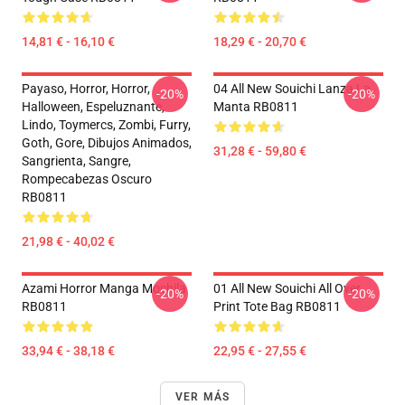
14,81 € - 16,10 €
18,29 € - 20,70 €
Payaso, Horror, Horror,
04 All New Souichi Lanza La
-20%
-20%
Halloween, Espeluznante,
Manta RB0811
Lindo, Toymercs, Zombi, Furry,
Goth, Gore, Dibujos Animados,
31,28 € - 59,80 €
Sangrienta, Sangre,
Rompecabezas Oscuro
RB0811
21,98 € - 40,02 €
Azami Horror Manga Mochila
01 All New Souichi All Over
-20%
-20%
RB0811
Print Tote Bag RB0811
33,94 € - 38,18 €
22,95 € - 27,55 €
VER MÁS