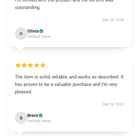
I’m thrilled with the product and the service was
outstanding.
Sep 28, 2024
Olivia
O
Verified owner
The item is solid, reliable, and works as described. It
has proven to be a valuable purchase and I’m very
pleased.
Sep 24, 2024
Brent
B
Verified owner