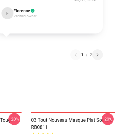
Aug 21, 2024
Florence
F
Verified owner
1
/
2
-20%
-20%
e Tough
03 Tout Nouveau Masque Plat Souichi
RB0811