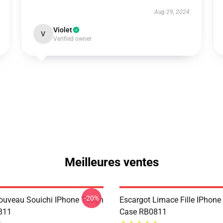
Aug 29, 2024
Violet
V
Verified owner
Meilleures ventes
-20%
ouveau Souichi IPhone Tough
Escargot Limace Fille IPhon
811
Case RB0811