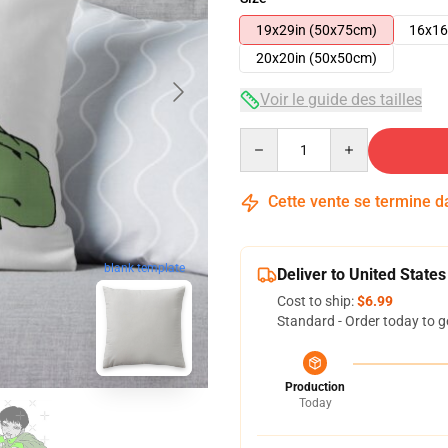
19x29in (50x75cm)
16x16
20x20in (50x50cm)
Voir le guide des tailles
Quantity
Cette vente se termine 
blank template
Deliver to United States
Cost to ship:
$6.99
Standard - Order today to g
Production
Today