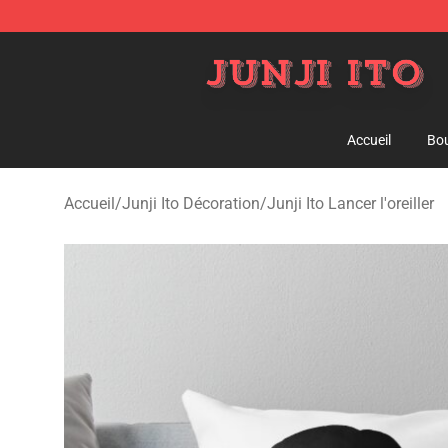
Junji Ito Store - Official Junji Ito Merchandise Shop
Accueil
Bou
Accueil
/
Junji Ito Décoration
/
Junji Ito Lancer l'oreiller