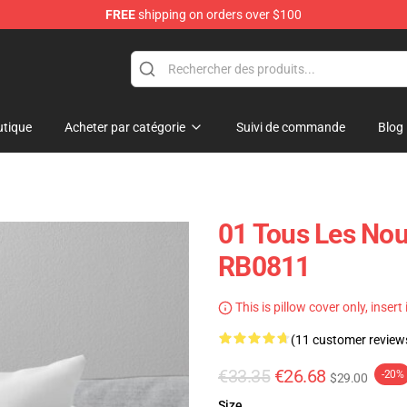
FREE
shipping on orders over $100
tique
Acheter par catégorie
Suivi de commande
Blog
01 Tous Les Nou
RB0811
This is pillow cover only, insert
(11 customer review
€33.35
€26.68
-20%
$29.00
Size