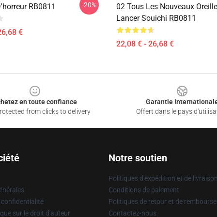
-20%
 D'horreur RB0811
02 Tous Les Nouveaux Oreille
Lancer Souichi RB0811
26,68 €
22,08 € - 26,68 €
hetez en toute confiance
Garantie international
otected from clicks to delivery
Offert dans le pays d'utilisa
ciété
Notre soutien
Politiques d'expédition et de livraiso
énérales
Conditions de paiement
 confidentialité
Politiques de retour et de rembours
que sur le droit d'auteur
Contactez-nous