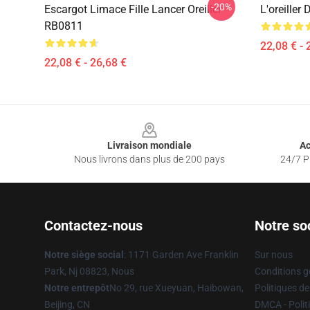
-20%
Escargot Limace Fille Lancer Oreiller
L'oreiller
RB0811
22,08 € - 
22,08 € - 26,68 €
Footer
Livraison mondiale
Ac
Nous livrons dans plus de 200 pays
24/7 Pr
Contactez-nous
Notre so
Notre siège social
: 1171 Garden Ave Franklin
Sur nous
Park, Nj 08823, Nous
Conditions g
Notre entrepôt
No 29, rue Xueyuan, Haibowan,
Politiques de
Beijing, CN
DMCA - Politi