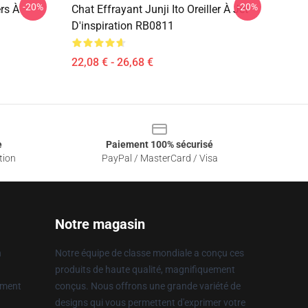
-20%
-20%
rs À
Chat Effrayant Junji Ito Oreiller À Jet
D'inspiration RB0811
22,08 € - 26,68 €
e
Paiement 100% sécurisé
tion
PayPal / MasterCard / Visa
Notre magasin
n
Notre équipe de classe mondiale a conçu ces
produits de haute qualité, magnifiquement
ement
conçus. Nous offrons une grande variété de
designs qui vous permettent d'exprimer votre