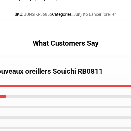
SKU
:
JUNSIKI-36855
Catégories
:
Junji Ito Lancer l'oreiller
,
What Customers Say
ouveaux oreillers Souichi RB0811