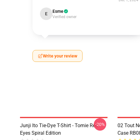
Dec 1, 2024
Esme
E
Verified owner
Write your review
-20%
Junji Ito Tie-Dye T-Shirt - Tomie Red
02 Tout N
Eyes Spiral Edition
Case RB0