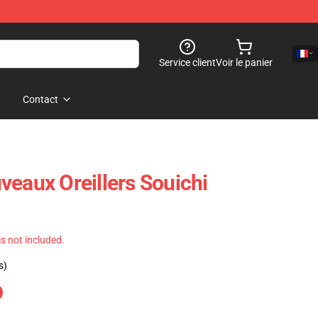
Service client
Voir le panier
Contact
veaux Oreillers Souichi
 is not included.
s)