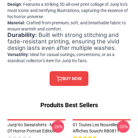
Design:
Features a striking 3D all-over print collage of Junji Ito’s
most iconic and terrifying illustrations, capturing the essence of
his horror universe.
Material:
Crafted from premium, soft, and breathable fabric to
ensure warmth and comfort.
Durability:
Built with strong stitching and
fade-resistant printing, ensuring the vivid
design lasts even after multiple washes.
Versatility:
Ideal for casual outings, conventions, or as a
standout collector’s item for Junji Ito fans.
BUY NOW
Produits Best Sellers
Junji Ito Sweatshirts - Master
01 Toutes Les Nouvelles
-20%
-20%
Of Horror Portrait Edition
Affiches Souichi RB0811