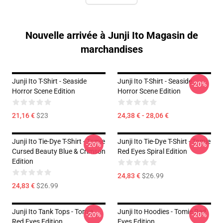
Nouvelle arrivée à Junji Ito Magasin de
marchandises
Junji Ito T-Shirt - Seaside
Junji Ito T-Shirt - Seaside
-20%
Horror Scene Edition
Horror Scene Edition
21,16 €
$23
24,38 € - 28,06 €
Junji Ito Tie-Dye T-Shirt - Tomie
Junji Ito Tie-Dye T-Shirt - Tomie
-20%
-20%
Cursed Beauty Blue & Crimson
Red Eyes Spiral Edition
Edition
24,83 €
$26.99
24,83 €
$26.99
Junji Ito Tank Tops - Tomie
Junji Ito Hoodies - Tomie Red
-20%
-20%
Red Eyes Edition
Eyes Edition