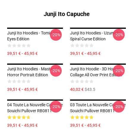
Junji Ito Capuche
Junji Ito Hoodies - Tomie Red
Junji Ito Hoodies - Uzumaki
-20%
-20%
Eyes Edition
Spiral Curse Edition
39,51 € - 45,95 €
39,51 € - 45,95 €
Junji Ito Hoodies - Master Of
Junji Ito Hoodie - 3D Horror
-20%
-20%
Horror Portrait Edition
Collage All Over Print Edition
39,51 € - 45,95 €
40,02 €
$43.5
04 Toute La Nouvelle Capuche
03 Toute La Nouvelle Capuche
-20%
-20%
Souichi Pullover RB0811
Souichi Pullover RB0811
39,51 € - 45,95 €
39,51 € - 45,95 €