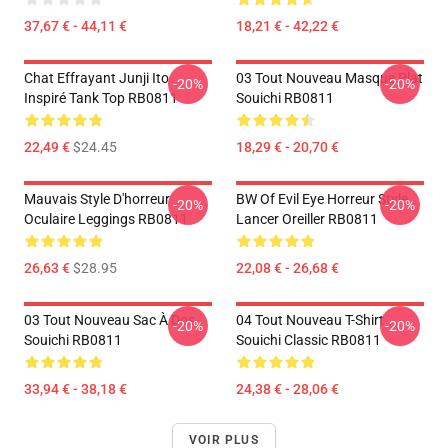
37,67 € - 44,11 €
18,21 € - 42,22 €
Chat Effrayant Junji Ito
03 Tout Nouveau Masque Plat
-20%
-20%
Inspiré Tank Top RB0811
Souichi RB0811
22,49 €
$24.45
18,29 € - 20,70 €
Mauvais Style D'horreur
BW Of Evil Eye Horreur Style
-20%
-20%
Oculaire Leggings RB0811
Lancer Oreiller RB0811
26,63 €
$28.95
22,08 € - 26,68 €
03 Tout Nouveau Sac À Dos
04 Tout Nouveau T-Shirt
-20%
-20%
Souichi RB0811
Souichi Classic RB0811
33,94 € - 38,18 €
24,38 € - 28,06 €
VOIR PLUS