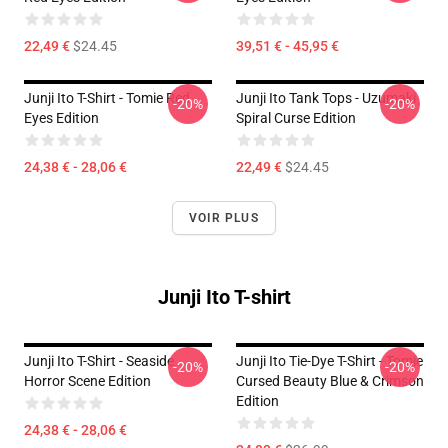
22,49 €
$24.45
39,51 € - 45,95 €
Junji Ito T-Shirt - Tomie Red
Junji Ito Tank Tops - Uzumaki
-20%
-20%
Eyes Edition
Spiral Curse Edition
24,38 € - 28,06 €
22,49 €
$24.45
VOIR PLUS
Junji Ito T-shirt
Junji Ito T-Shirt - Seaside
Junji Ito Tie-Dye T-Shirt - Tomie
-20%
-20%
Horror Scene Edition
Cursed Beauty Blue & Crimson
Edition
24,38 € - 28,06 €