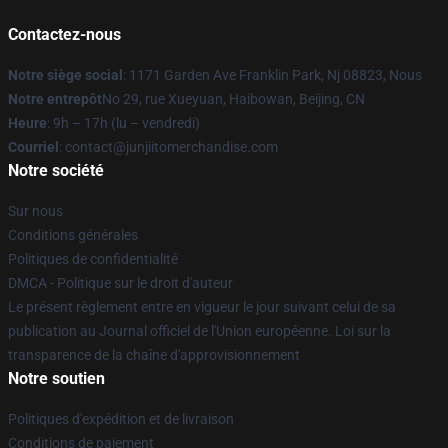
Contactez-nous
Notre siège social
: 1171 Garden Ave Franklin Park, Nj 08823, Nous
Notre entrepôt
No 29, rue Xueyuan, Haibowan, Beijing, CN
Heure
: 9h – 17h (lu – vendredi)
Courriel
: contact@junjiitomerchandise.com
Notre société
Sur nous
Conditions générales
Politiques de confidentialité
DMCA - Politique sur le droit d'auteur
Le présent règlement entre en vigueur le jour suivant celui de sa
publication au Journal officiel de l'Union européenne. Loi sur la
transparence de la chaîne d'approvisionnement
Notre soutien
Politiques d'expédition et de livraison
Conditions de paiement