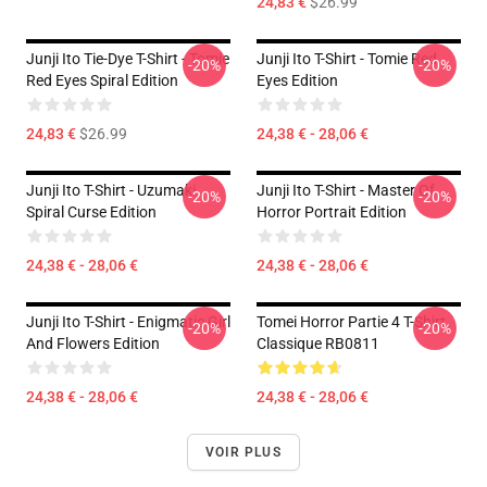
24,83 €
$26.99
Junji Ito Tie-Dye T-Shirt - Tomie
Junji Ito T-Shirt - Tomie Red
-20%
-20%
Red Eyes Spiral Edition
Eyes Edition
24,83 €
$26.99
24,38 € - 28,06 €
Junji Ito T-Shirt - Uzumaki
Junji Ito T-Shirt - Master Of
-20%
-20%
Spiral Curse Edition
Horror Portrait Edition
24,38 € - 28,06 €
24,38 € - 28,06 €
Junji Ito T-Shirt - Enigmatic Girl
Tomei Horror Partie 4 T-Shirt
-20%
-20%
And Flowers Edition
Classique RB0811
24,38 € - 28,06 €
24,38 € - 28,06 €
VOIR PLUS