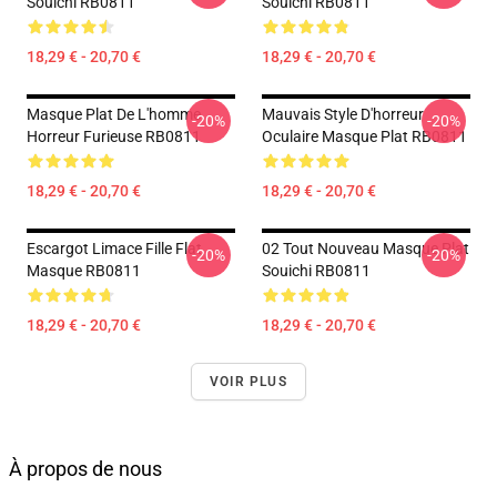
Souichi RB0811
Souichi RB0811
18,29 € - 20,70 €
18,29 € - 20,70 €
Masque Plat De L'homme
Mauvais Style D'horreur
-20%
-20%
Horreur Furieuse RB0811
Oculaire Masque Plat RB0811
18,29 € - 20,70 €
18,29 € - 20,70 €
Escargot Limace Fille Flat
02 Tout Nouveau Masque Plat
-20%
-20%
Masque RB0811
Souichi RB0811
18,29 € - 20,70 €
18,29 € - 20,70 €
VOIR PLUS
À propos de nous