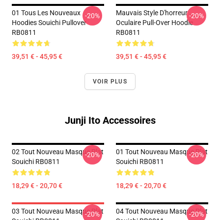
01 Tous Les Nouveaux
Mauvais Style D'horreur
-20%
-20%
Hoodies Souichi Pullover
Oculaire Pull-Over Hoodie
RB0811
RB0811
39,51 € - 45,95 €
39,51 € - 45,95 €
VOIR PLUS
Junji Ito Accessoires
02 Tout Nouveau Masque Plat
01 Tout Nouveau Masque Plat
-20%
-20%
Souichi RB0811
Souichi RB0811
18,29 € - 20,70 €
18,29 € - 20,70 €
03 Tout Nouveau Masque Plat
04 Tout Nouveau Masque Plat
-20%
-20%