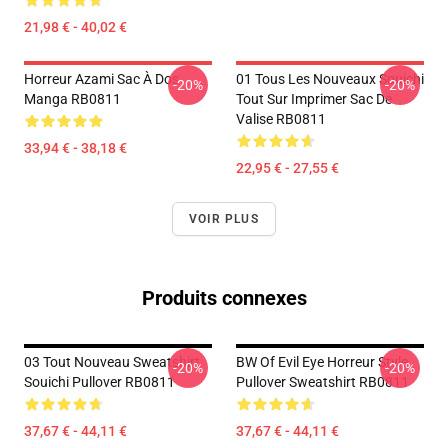
21,98 € - 40,02 €
Horreur Azami Sac À Dos
01 Tous Les Nouveaux Souichi
-20%
-20%
Manga RB0811
Tout Sur Imprimer Sac De
Valise RB0811
33,94 € - 38,18 €
22,95 € - 27,55 €
VOIR PLUS
Produits connexes
03 Tout Nouveau Sweatshirt
BW Of Evil Eye Horreur Style
-20%
-20%
Souichi Pullover RB0811
Pullover Sweatshirt RB0811
37,67 € - 44,11 €
37,67 € - 44,11 €