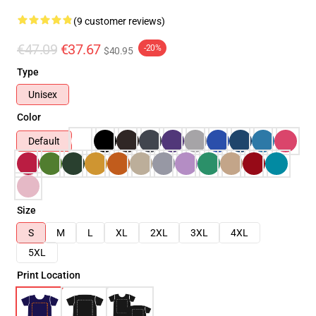
(9 customer reviews)
€47.09
€37.67
-20%
$40.95
Type
Unisex
Color
Default
Size
S
M
L
XL
2XL
3XL
4XL
5XL
Print Location