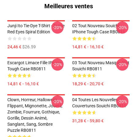
Meilleures ventes
Junji Ito Tie-Dye T-Shirt - Tomie
02 Tout Nouveau Souichi
-20%
-20%
Red Eyes Spiral Edition
IPhone Tough Case RB0811
24,46 €
$26.59
14,81 € - 16,10 €
Escargot Limace Fille IPhone
03 Tout Nouveau Masque Plat
-20%
-20%
Tough Case RB0811
Souichi RB0811
14,81 € - 16,10 €
18,29 € - 20,70 €
Clown, Horreur, Halloween,
04 Toutes Les Nouvelles
-20%
-20%
Flippant, Mignonette, Jouets,
Couvertures Souichi RB0811
Zombie, Fourrure, Gothique,
Gorille, Dessin Animé,
31,28 € - 59,80 €
Sanglant, Sang, Sombre
Puzzle RB0811