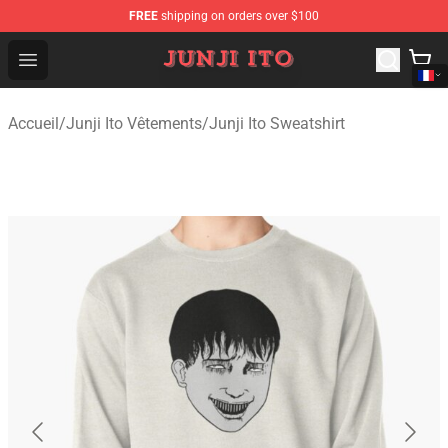
FREE
shipping on orders over $100
Junji Ito Store - Official Junji Ito Merchandise Shop
Open menu
Accueil
/
Junji Ito Vêtements
/
Junji Ito Sweatshirt