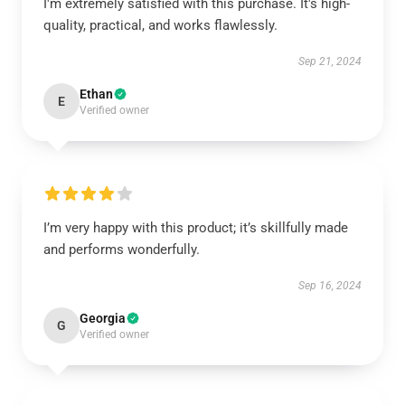
I'm extremely satisfied with this purchase. It's high-
quality, practical, and works flawlessly.
Sep 21, 2024
Ethan
E
Verified owner
I’m very happy with this product; it’s skillfully made
and performs wonderfully.
Sep 16, 2024
Georgia
G
Verified owner