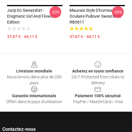
Junji Ito Sweatshirt -
Mauvais Style D'horreur
-20%
-20%
Enigmatic Girl And Flowers
Oculaire Pullover Sweatshirt
Edition
RB0811
37,67 € - 44,11 €
37,67 € - 44,11 €
Footer
Livraison mondiale
Achetez en toute confiance
Nous livrons dans plus de 200
24/7 Protected from clicks to
pays
delivery
Garantie internationale
Paiement 100% sécurisé
Offert dans le pays d'utilisation
PayPal / MasterCard / Visa
Contactez-nous