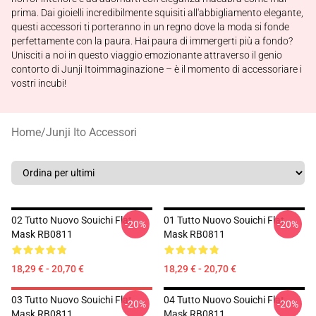
prima. Dai gioielli incredibilmente squisiti all'abbigliamento elegante,
questi accessori ti porteranno in un regno dove la moda si fonde
perfettamente con la paura. Hai paura di immergerti più a fondo?
Unisciti a noi in questo viaggio emozionante attraverso il genio
contorto di Junji Itoimmaginazione – è il momento di accessoriare i
vostri incubi!
Home
/
Junji Ito Accessori
02 Tutto Nuovo Souichi Flat
01 Tutto Nuovo Souichi Flat
-20%
-20%
Mask RB0811
Mask RB0811
18,29 € - 20,70 €
18,29 € - 20,70 €
03 Tutto Nuovo Souichi Flat
04 Tutto Nuovo Souichi Flat
-20%
-20%
Mask RB0811
Mask RB0811