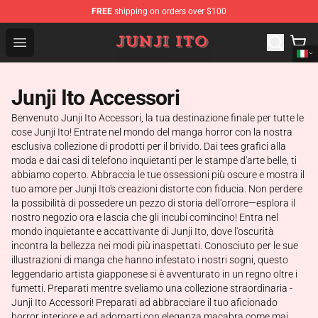
FREE
shipping on orders over $100
Junji Ito Store - Official Junji Ito Merchandise Shop
Open menu
Junji Ito Accessori
Benvenuto Junji Ito Accessori, la tua destinazione finale per tutte le
cose Junji Ito! Entrate nel mondo del manga horror con la nostra
esclusiva collezione di prodotti per il brivido. Dai tees grafici alla
moda e dai casi di telefono inquietanti per le stampe d'arte belle, ti
abbiamo coperto. Abbraccia le tue ossessioni più oscure e mostra il
tuo amore per Junji Ito's creazioni distorte con fiducia. Non perdere
la possibilità di possedere un pezzo di storia dell'orrore—esplora il
nostro negozio ora e lascia che gli incubi comincino! Entra nel
mondo inquietante e accattivante di Junji Ito, dove l'oscurità
incontra la bellezza nei modi più inaspettati. Conosciuto per le sue
illustrazioni di manga che hanno infestato i nostri sogni, questo
leggendario artista giapponese si è avventurato in un regno oltre i
fumetti. Preparati mentre sveliamo una collezione straordinaria -
Junji Ito Accessori! Preparati ad abbracciare il tuo aficionado
horror interiore e ad adornarti con eleganza macabra come mai