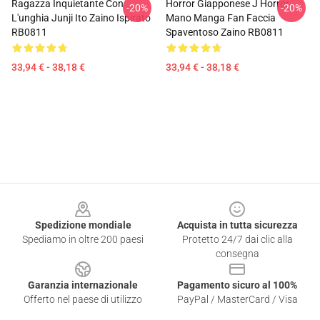
Ragazza Inquietante Con
Horror Giapponese J Horror
-20%
-20%
L'unghia Junji Ito Zaino Ispirato
Mano Manga Fan Faccia
RB0811
Spaventoso Zaino RB0811
33,94 € - 38,18 €
33,94 € - 38,18 €
Footer
Spedizione mondiale
Acquista in tutta sicurezza
Spediamo in oltre 200 paesi
Protetto 24/7 dai clic alla
consegna
Garanzia internazionale
Pagamento sicuro al 100%
Offerto nel paese di utilizzo
PayPal / MasterCard / Visa