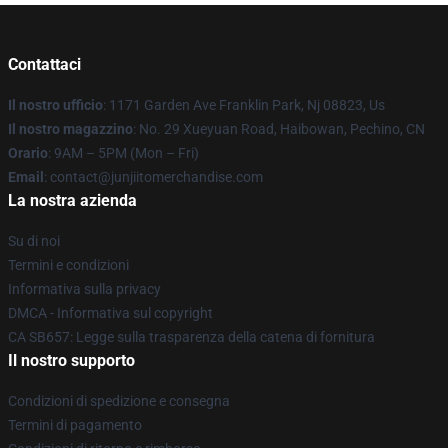
Contattaci
Il nostro ufficio
: 1171 Garden Ave Franklin Park, Nj 08823, Us
Il nostro magazzino
: No. 29 Xueyuan Road, Haibowan, Pechino, CN
Orario
: 9AM – 5PM (Mon – Fri)
Email
: contact@junjiitomerchandise.com
La nostra azienda
Su di noi
Termini e condizioni
Informativa sulla privacy
DMCA - Informativa sul copyright
CA SB657: Legge sulla trasparenza della catena di fornitura
Il nostro supporto
Condizioni di spedizione e consegna
Termini di pagamento