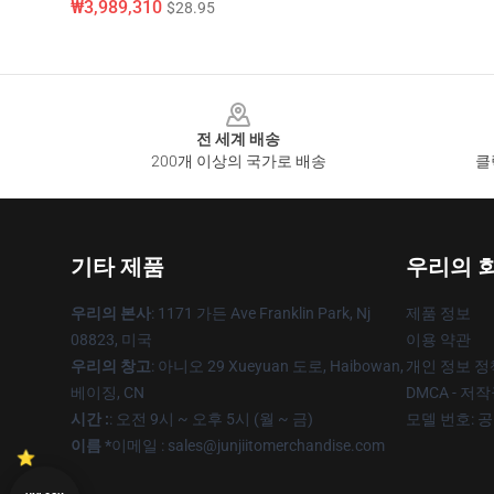
₩3,989,310
$28.95
Footer
전 세계 배송
200개 이상의 국가로 배송
클
기타 제품
우리의 
우리의 본사
: 1171 가든 Ave Franklin Park, Nj
제품 정보
08823, 미국
이용 약관
우리의 창고
: 아니오 29 Xueyuan 도로, Haibowan,
개인 정보 정
베이징, CN
DMCA - 저
시간 :
: 오전 9시 ~ 오후 5시 (월 ~ 금)
모델 번호: 
이름 *
이메일 : sales@junjiitomerchandise.com