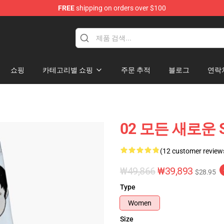
FREE
shipping on orders over $100
쇼핑
카테고리별 쇼핑
주문 추적
블로그
연락
02 모든 새로운 S
(12 customer review
₩49,866
₩39,893
$28.95
Type
Women
Size