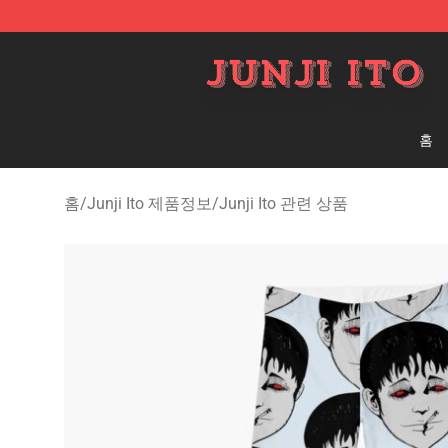
Junji Ito Store - Official Junji Ito Merchandise Shop
홈
홈
/
Junji Ito 제품정보
/
Junji Ito 관련 상품