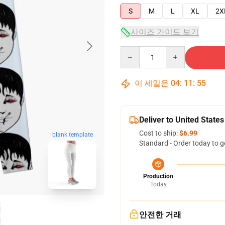
S
M
L
XL
2X
사이즈 가이드 보기
Quantity
이 세일은
04
:
11
:
54
Deliver to United States
Cost to ship:
$6.99
blank template
Standard - Order today to g
Production
Today
안전한 거래