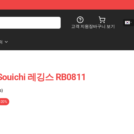
고객 지원
장바구니 보기
처
ouichi 레깅스 RB0811
s)
-20%