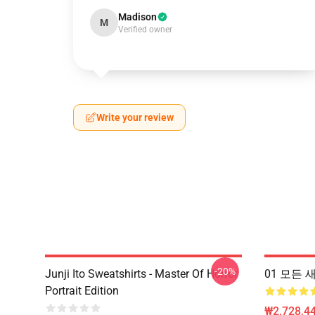
Madison
M
Verified owner
Write your review
-20%
Junji Ito Sweatshirts - Master Of Horror
01 모든 새
Portrait Edition
₩2,728,44