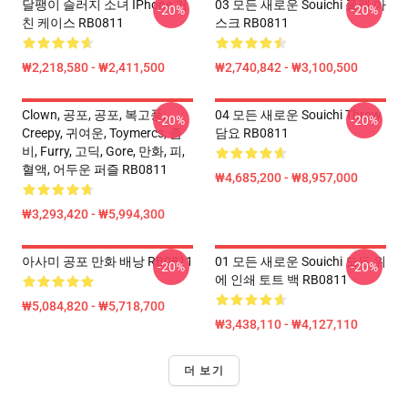
달팽이 슬러지 소녀 IPhone 거
03 모든 새로운 Souichi 플랫 마
-20%
-20%
친 케이스 RB0811
스크 RB0811
₩2,218,580 - ₩2,411,500
₩2,740,842 - ₩3,100,500
Clown, 공포, 공포, 복고풍,
04 모든 새로운 Souichi Throw
-20%
-20%
Creepy, 귀여운, Toymercs, 좀
담요 RB0811
비, Furry, 고딕, Gore, 만화, 피,
혈액, 어두운 퍼즐 RB0811
₩4,685,200 - ₩8,957,000
₩3,293,420 - ₩5,994,300
아사미 공포 만화 배낭 RB0811
01 모든 새로운 Souichi 모든 위
-20%
-20%
에 인쇄 토트 백 RB0811
₩5,084,820 - ₩5,718,700
₩3,438,110 - ₩4,127,110
더 보기