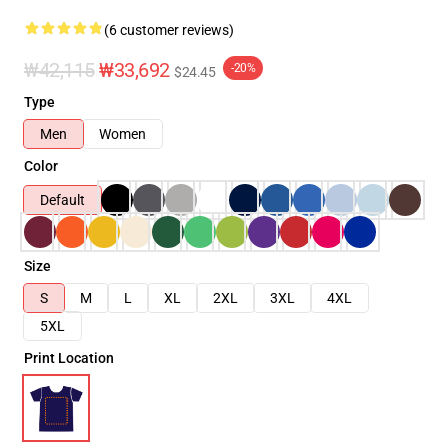
(6 customer reviews)
₩42,115
₩33,692
-20%
$24.45
Type
Men
Women
Color
Default
Size
S
M
L
XL
2XL
3XL
4XL
5XL
Print Location