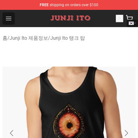
FREE
shipping on orders over $100
Junji Ito Store - Official Junji Ito Merchandise Shop
Open menu
홈
/
Junji Ito 제품정보
/
Junji Ito 탱크 탑