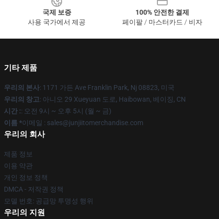
국제 보증
100% 안전한 결제
사용 국가에서 제공
페이팔 / 마스터카드 / 비자
기타 제품
우리의 본사
: 1171 가든 Ave Franklin Park, Nj 08823, 미국
우리의 창고
: 아니오 29 Xueyuan 도로, Haibowan, 베이징, CN
시간 :
: 오전 9시 ~ 오후 5시 (월 ~ 금)
이름 *
이메일 : sales@junjiitomerchandise.com
우리의 회사
제품 정보
이용 약관
개인 정보 정책
DMCA - 저작권 정책
모델 번호: 공급망 투명성 행위
우리의 지원