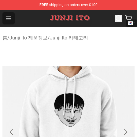
FREE
shipping on orders over $100
Junji Ito Store - Official Junji Ito Merchandise Shop
Open menu
홈
/
Junji Ito 제품정보
/
Junji Ito 카테고리