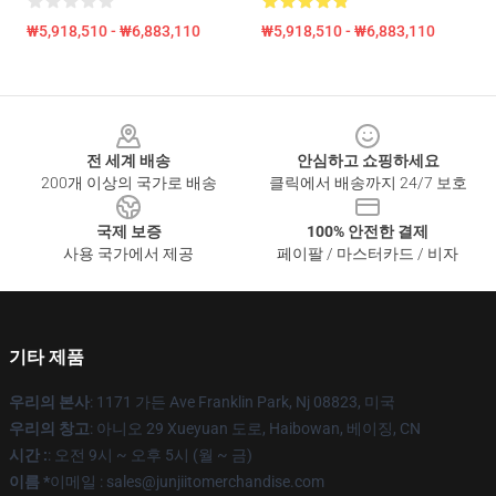
₩5,918,510 - ₩6,883,110
₩5,918,510 - ₩6,883,110
Footer
전 세계 배송
안심하고 쇼핑하세요
200개 이상의 국가로 배송
클릭에서 배송까지 24/7 보호
국제 보증
100% 안전한 결제
사용 국가에서 제공
페이팔 / 마스터카드 / 비자
기타 제품
우리의 본사
: 1171 가든 Ave Franklin Park, Nj 08823, 미국
우리의 창고
: 아니오 29 Xueyuan 도로, Haibowan, 베이징, CN
시간 :
: 오전 9시 ~ 오후 5시 (월 ~ 금)
이름 *
이메일 : sales@junjiitomerchandise.com