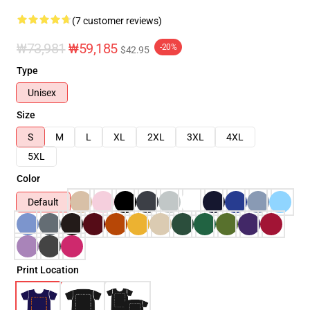
(7 customer reviews)
₩73,981
₩59,185
-20%
$42.95
Type
Unisex
Size
S
M
L
XL
2XL
3XL
4XL
5XL
Color
Default
Print Location