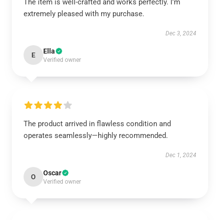
The item is well-crafted and works perfectly. I'm
extremely pleased with my purchase.
Dec 3, 2024
Ella
E
Verified owner
The product arrived in flawless condition and
operates seamlessly—highly recommended.
Dec 1, 2024
Oscar
O
Verified owner