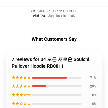
SKU
:
JUNSIKI-17676-DEFAULT
카테고리
:
Junji Ito 카테고리
,
What Customers Say
7 reviews for 04 모든 새로운 Souichi
Pullover Hoodie RB0811
★★★★★
71%
★★★★☆
29%
★★★☆☆
0%
★★☆☆☆
0%