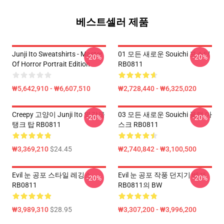
베스트셀러 제품
Junji Ito Sweatshirts - Master
01 모든 새로운 Souichi 포스터
-20%
-20%
Of Horror Portrait Edition
RB0811
₩5,642,910 - ₩6,607,510
₩2,728,440 - ₩6,325,020
Creepy 고양이 Junji Ito 영감을
03 모든 새로운 Souichi 플랫 마
-20%
-20%
탱크 탑 RB0811
스크 RB0811
₩3,369,210
$24.45
₩2,740,842 - ₩3,100,500
Evil 눈 공포 스타일 레깅스
Evil 눈 공포 작풍 던지기 베개
-20%
-20%
RB0811
RB0811의 BW
₩3,989,310
$28.95
₩3,307,200 - ₩3,996,200