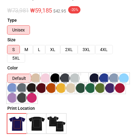
₩73,981
₩59,185
-20%
$42.95
Type
Unisex
Size
S
M
L
XL
2XL
3XL
4XL
5XL
Color
Default
Print Location