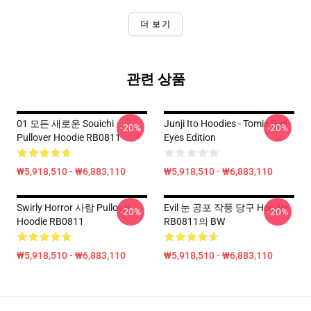
더 보기
관련 상품
01 모든 새로운 Souichi
Junji Ito Hoodies - Tomie Red
-20%
-20%
Pullover Hoodie RB0811
Eyes Edition
₩5,918,510 - ₩6,883,110
₩5,918,510 - ₩6,883,110
Swirly Horror 사람 Pullover
Evil 눈 공포 작풍 당구 Hoodie
-20%
-20%
Hoodie RB0811
RB0811의 BW
₩5,918,510 - ₩6,883,110
₩5,918,510 - ₩6,883,110
Footer