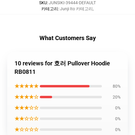
SKU
:
JUNSIKI-39444-DEFAULT
카테고리
:
Junji Ito 카테고리
,
What Customers Say
10 reviews for 호러 Pullover Hoodie
RB0811
★★★★★
80%
★★★★☆
20%
★★★☆☆
0%
★★☆☆☆
0%
★☆☆☆☆
0%