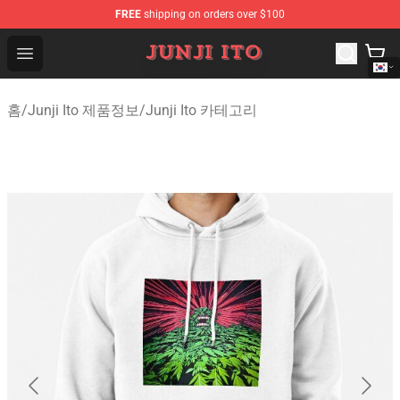
FREE
shipping on orders over $100
Junji Ito Store - Official Junji Ito Merchandise Shop
Open menu
홈
/
Junji Ito 제품정보
/
Junji Ito 카테고리