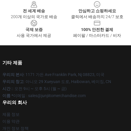
전 세계 배송
안심하고 쇼핑하세요
200개 이상의 국가로 배송
클릭에서 배송까지 24/7 보호
국제 보증
100% 안전한 결제
사용 국가에서 제공
페이팔 / 마스터카드 / 비자
기타 제품
우리의 본사
: 1171 가든 Ave Franklin Park, Nj 08823, 미국
우리의 창고
: 아니오 29 Xueyuan 도로, Haibowan, 베이징, CN
시간 :
: 오전 9시 ~ 오후 5시 (월 ~ 금)
이름 *
이메일 : sales@junjiitomerchandise.com
우리의 회사
제품 정보
이용 약관
개인 정보 정책