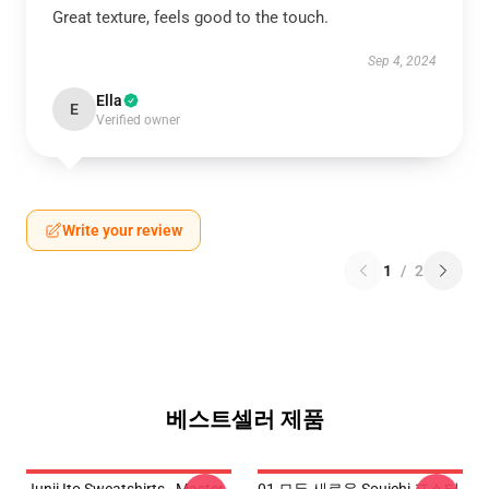
Great texture, feels good to the touch.
Sep 4, 2024
Ella
E
Verified owner
Write your review
1
/
2
베스트셀러 제품