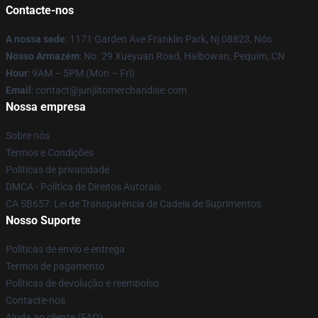
Contacte-nos
A nossa sede
: 1171 Garden Ave Franklin Park, Nj 08823, Nós
Nosso Armazém
: No. 29 Xueyuan Road, Haibowan, Pequim, CN
Hour
: 9AM – 5PM (Mon – Fri)
Email
: contact@junjiitomerchandise.com
Nossa empresa
Sobre nós
Termos e Condições
Políticas de privacidade
DMCA - Política de Direitos Autorais
CA SB657: Lei de Transparência de Cadeia de Suprimentos
Nosso Suporte
Políticas de envio e entrega
Termos de pagamento
Políticas de devolução e reembolso
Contacte-nos
Ajuda ao cliente (FAQ)