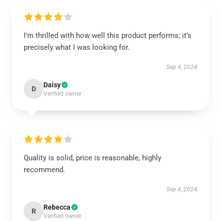
I'm thrilled with how well this product performs; it’s
precisely what I was looking for.
Sep 4, 2024
Daisy
D
Verified owner
Quality is solid, price is reasonable, highly
recommend.
Sep 4, 2024
Rebecca
R
Verified owner