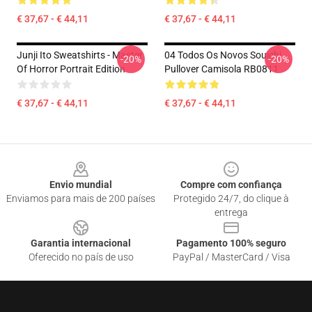
€ 37,67 - € 44,11
€ 37,67 - € 44,11
Junji Ito Sweatshirts - Master
04 Todos Os Novos Souichi
-20%
-20%
Of Horror Portrait Edition
Pullover Camisola RB0811
€ 37,67 - € 44,11
€ 37,67 - € 44,11
Footer
Envio mundial
Compre com confiança
Enviamos para mais de 200 países
Protegido 24/7, do clique à
entrega
Garantia internacional
Pagamento 100% seguro
Oferecido no país de uso
PayPal / MasterCard / Visa