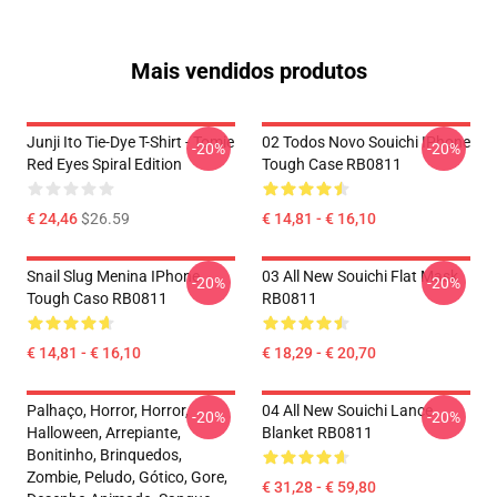
Mais vendidos produtos
Junji Ito Tie-Dye T-Shirt - Tomie
02 Todos Novo Souichi IPhone
-20%
-20%
Red Eyes Spiral Edition
Tough Case RB0811
€ 24,46
$26.59
€ 14,81 - € 16,10
Snail Slug Menina IPhone
03 All New Souichi Flat Mask
-20%
-20%
Tough Caso RB0811
RB0811
€ 14,81 - € 16,10
€ 18,29 - € 20,70
Palhaço, Horror, Horror,
04 All New Souichi Lance
-20%
-20%
Halloween, Arrepiante,
Blanket RB0811
Bonitinho, Brinquedos,
Zombie, Peludo, Gótico, Gore,
€ 31,28 - € 59,80