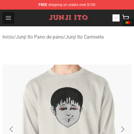
FREE
shipping on orders over $100
Junji Ito Store - Official Junji Ito Merchandise Shop
Open menu
Início
/
Junji Ito Pano de pano
/
Junji Ito Camiseta