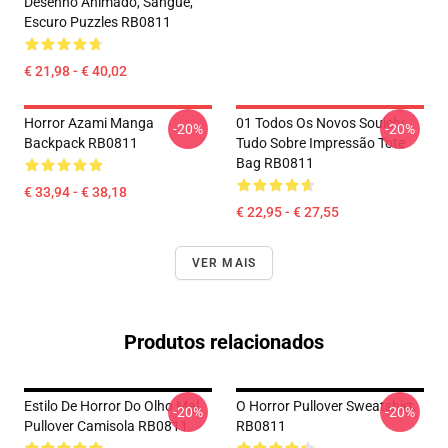
Desenho Animado, Sangue,
Escuro Puzzles RB0811
€ 21,98 - € 40,02
Horror Azami Manga
01 Todos Os Novos Souichi
-20%
-20%
Backpack RB0811
Tudo Sobre Impressão Tote
Bag RB0811
€ 33,94 - € 38,18
€ 22,95 - € 27,55
VER MAIS
Produtos relacionados
Estilo De Horror Do Olho Mal
O Horror Pullover Sweatshirt
-20%
-20%
Pullover Camisola RB0811
RB0811