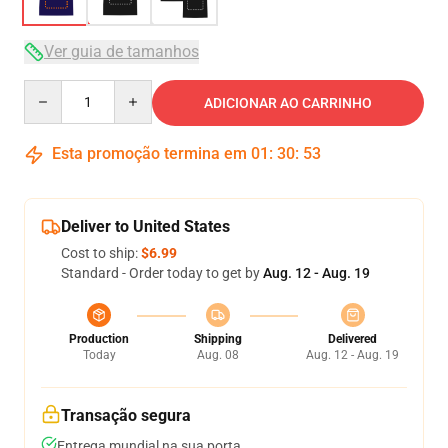
Ver guia de tamanhos
Quantity
ADICIONAR AO CARRINHO
Esta promoção termina em
01
:
30
:
52
Deliver to United States
Cost to ship:
$6.99
Standard - Order today to get by
Aug. 12 - Aug. 19
Production
Shipping
Delivered
Today
Aug. 08
Aug. 12 - Aug. 19
Transação segura
Entrega mundial na sua porta