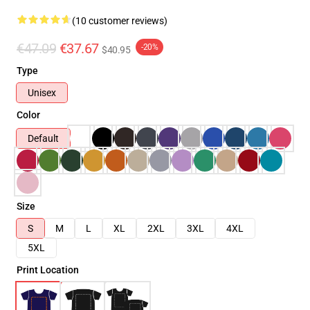
(10 customer reviews)
€47.09
€37.67
-20%
$40.95
Type
Unisex
Color
Default
Size
S
M
L
XL
2XL
3XL
4XL
5XL
Print Location