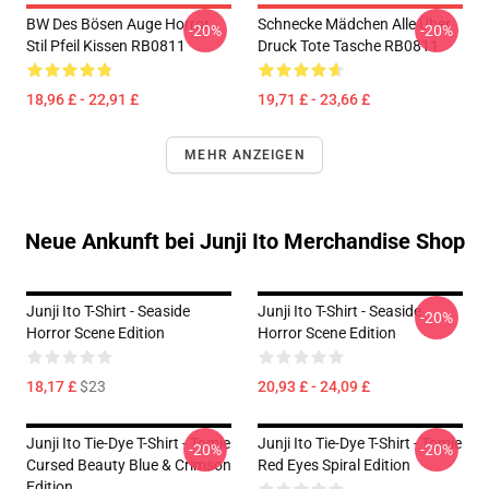
BW Des Bösen Auge Horror
Schnecke Mädchen Alle Über
-20%
-20%
Stil Pfeil Kissen RB0811
Druck Tote Tasche RB0811
18,96 £ - 22,91 £
19,71 £ - 23,66 £
MEHR ANZEIGEN
Neue Ankunft bei Junji Ito Merchandise Shop
Junji Ito T-Shirt - Seaside
Junji Ito T-Shirt - Seaside
-20%
Horror Scene Edition
Horror Scene Edition
18,17 £
$23
20,93 £ - 24,09 £
Junji Ito Tie-Dye T-Shirt - Tomie
Junji Ito Tie-Dye T-Shirt - Tomie
-20%
-20%
Cursed Beauty Blue & Crimson
Red Eyes Spiral Edition
Edition