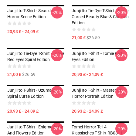
Junji Ito T-Shirt - Seaside
Junji Ito Tie-Dye T-Shirt - Tomie
-20%
-20%
Horror Scene Edition
Cursed Beauty Blue & Crimson
Edition
20,93 £ - 24,09 £
21,00 £
$26.59
Junji Ito Tie-Dye T-Shirt - Tomie
Junji Ito T-Shirt - Tomie Red
-20%
-20%
Red Eyes Spiral Edition
Eyes Edition
21,00 £
$26.59
20,93 £ - 24,09 £
Junji Ito T-Shirt - Uzumaki
Junji Ito T-Shirt - Master Of
-20%
-20%
Spiral Curse Edition
Horror Portrait Edition
20,93 £ - 24,09 £
20,93 £ - 24,09 £
Junji Ito T-Shirt - Enigmatic Girl
Tomei Horror Teil 4
-20%
-20%
And Flowers Edition
Klassisches T-Shirt RB0811