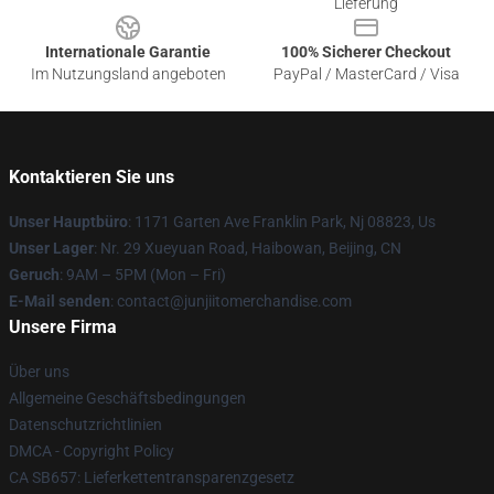
Lieferung
Internationale Garantie
100% Sicherer Checkout
Im Nutzungsland angeboten
PayPal / MasterCard / Visa
Kontaktieren Sie uns
Unser Hauptbüro
: 1171 Garten Ave Franklin Park, Nj 08823, Us
Unser Lager
: Nr. 29 Xueyuan Road, Haibowan, Beijing, CN
Geruch
: 9AM – 5PM (Mon – Fri)
E-Mail senden
: contact@junjiitomerchandise.com
Unsere Firma
Über uns
Allgemeine Geschäftsbedingungen
Datenschutzrichtlinien
DMCA - Copyright Policy
CA SB657: Lieferkettentransparenzgesetz