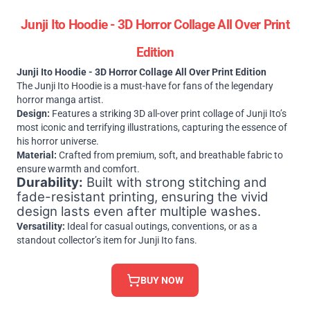
Junji Ito Hoodie - 3D Horror Collage All Over Print
Edition
Junji Ito Hoodie - 3D Horror Collage All Over Print Edition
The Junji Ito Hoodie is a must-have for fans of the legendary
horror manga artist.
Design:
Features a striking 3D all-over print collage of Junji Ito’s
most iconic and terrifying illustrations, capturing the essence of
his horror universe.
Material:
Crafted from premium, soft, and breathable fabric to
ensure warmth and comfort.
Durability:
Built with strong stitching and
fade-resistant printing, ensuring the vivid
design lasts even after multiple washes.
Versatility:
Ideal for casual outings, conventions, or as a
standout collector’s item for Junji Ito fans.
BUY NOW