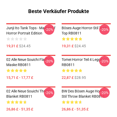
Beste Verkäufer Produkte
Junji Ito Tank Tops - Master Of
Böses Auge Horror-Stil Tank
-20%
-20%
Horror Portrait Edition
Top RB0811
19,31 £
$24.45
19,31 £
$24.45
02 Alle Neue Souichi Flache
Tomei Horror Teil 4 Leggings
-20%
-20%
Maske RB0811
RB0811
15,71 £ - 17,77 £
22,87 £
$28.95
02 Alle Neue Souichi Throw
BW Des Bösen Auge Horror
-20%
-20%
Blanket RB0811
Stil Throw Blanket RB0811
26,86 £ - 51,35 £
26,86 £ - 51,35 £