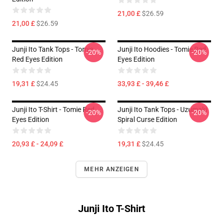
21,00 £
$26.59
21,00 £
$26.59
Junji Ito Tank Tops - Tomie
Junji Ito Hoodies - Tomie Red
-20%
-20%
Red Eyes Edition
Eyes Edition
19,31 £
$24.45
33,93 £ - 39,46 £
Junji Ito T-Shirt - Tomie Red
Junji Ito Tank Tops - Uzumaki
-20%
-20%
Eyes Edition
Spiral Curse Edition
20,93 £ - 24,09 £
19,31 £
$24.45
MEHR ANZEIGEN
Junji Ito T-Shirt