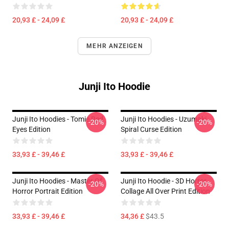
20,93 £ - 24,09 £
20,93 £ - 24,09 £
MEHR ANZEIGEN
Junji Ito Hoodie
Junji Ito Hoodies - Tomie Red
Junji Ito Hoodies - Uzumaki
-20%
-20%
Eyes Edition
Spiral Curse Edition
33,93 £ - 39,46 £
33,93 £ - 39,46 £
Junji Ito Hoodies - Master Of
Junji Ito Hoodie - 3D Horror
-20%
-20%
Horror Portrait Edition
Collage All Over Print Edition
33,93 £ - 39,46 £
34,36 £
$43.5