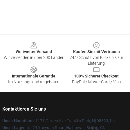
Footer
Weltweiter Versand
Kaufen Sie mit Vertrauen
Wir versenden in über 200 Länder
24/7 Schutz von Klicks bis zur
Lieferung
Internationale Garantie
100% Sicherer Checkout
Im Nutzungsland angeboten
PayPal / MasterCard / Visa
Kontaktieren Sie uns
Unser Hauptbüro
: 1171 Garten Ave Franklin Park, Nj 08823, Us
Unser Lager
: Nr. 29 Xueyuan Road, Haibowan, Beijing, CN