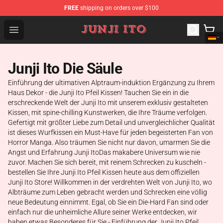
FREE
shipping on orders over $100
Junji Ito Store - Official Junji Ito Merchandise Shop
Open menu
Junji Ito Die Säule
Einführung der ultimativen Alptraum-induktion Ergänzung zu Ihrem
Haus Dekor - die Junji Ito Pfeil Kissen! Tauchen Sie ein in die
erschreckende Welt der Junji Ito mit unserem exklusiv gestalteten
Kissen, mit spine-chilling Kunstwerken, die Ihre Träume verfolgen.
Gefertigt mit größter Liebe zum Detail und unvergleichlicher Qualität
ist dieses Wurfkissen ein Must-Have für jeden begeisterten Fan von
Horror Manga. Also träumen Sie nicht nur davon, umarmen Sie die
Angst und Erfahrung Junji ItoDas makabere Universum wie nie
zuvor. Machen Sie sich bereit, mit reinem Schrecken zu kuscheln -
bestellen Sie Ihre Junji Ito Pfeil Kissen heute aus dem offiziellen
Junji Ito Store! Willkommen in der verdrehten Welt von Junji Ito, wo
Albträume zum Leben gebracht werden und Schrecken eine völlig
neue Bedeutung einnimmt. Egal, ob Sie ein Die-Hard Fan sind oder
einfach nur die unheimliche Allure seiner Werke entdecken, wir
haben etwas Besonderes für Sie - Einführung der Junji Ito Pfeil