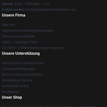
Geruch
: 9AM – 5PM (Mon – Fri)
E-Mail senden
: contact@junjiitomerchandise.com
Unsere Firma
Über uns
Allgemeine Geschäftsbedingungen
Datenschutzrichtlinien
DMCA - Copyright Policy
CA SB657: Lieferkettentransparenzgesetz
Unsere Unterstützung
Versand und Lieferrichtlinien
Zahlungsbedingungen
Return & Refund Richtlinien
Kontaktieren Sie uns
Kundenhilfe (FAQ)
Werdegang
Unser Shop