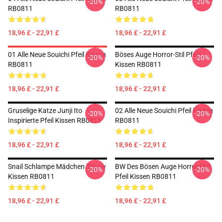
-20%
-20%
RB0811
RB0811
18,96 £ - 22,91 £
18,96 £ - 22,91 £
01 Alle Neue Souichi Pfeil Kissen
Böses Auge Horror-Stil Pfeil
-20%
-20%
RB0811
Kissen RB0811
18,96 £ - 22,91 £
18,96 £ - 22,91 £
Gruselige Katze Junji Ito
02 Alle Neue Souichi Pfeil Kissen
-20%
-20%
Inspirierte Pfeil Kissen RB0811
RB0811
18,96 £ - 22,91 £
18,96 £ - 22,91 £
Snail Schlampe Mädchen Throw
BW Des Bösen Auge Horror Stil
-20%
-20%
Kissen RB0811
Pfeil Kissen RB0811
18,96 £ - 22,91 £
18,96 £ - 22,91 £