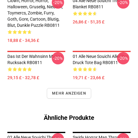
Clown, Horror, Horror,
04 Alle Neue Souichi Throw
-20%
-20%
Halloween, Gruselig, Niedlich,
Blanket RB0811
Toymercs, Zombie, Furry,
Goth, Gore, Cartoon, Blutig,
26,86 £ - 51,35 £
Blut, Dunkle Puzzle RB0811
18,88 £ - 34,36 £
Das Ist Der Wahnsinn Manga
01 Alle Neue Souichi Alle Über
-20%
-20%
Rucksack RB0811
Druck Tote Bag RB0811
29,15 £ - 32,78 £
19,71 £ - 23,66 £
MEHR ANZEIGEN
Ähnliche Produkte
02 Alle Neue Souichi Throw
Swirly Horror Man Throw