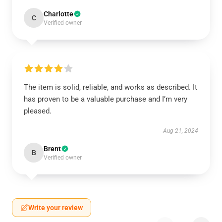
Charlotte
C
Verified owner
The item is solid, reliable, and works as described. It
has proven to be a valuable purchase and I’m very
pleased.
Aug 21, 2024
Brent
B
Verified owner
Write your review