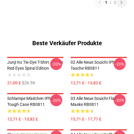
1
/
2
Beste Verkäufer Produkte
Junji Ito Tie-Dye T-Shirt - Tomie
02 Alle Neue Souichi IPhone
-20%
-20%
Red Eyes Spiral Edition
Tasche RB0811
21,00 £
$26.59
12,71 £ - 13,82 £
Schlampe Mädchen IPhone
03 Alle Neue Souichi Flache
-20%
-20%
Tough Case RB0811
Maske RB0811
12,71 £ - 13,82 £
15,71 £ - 17,77 £