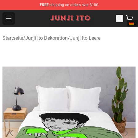
FREE
shipping on orders over $100
Junji Ito Store - Official Junji Ito Merchandise Shop
Open menu
Startseite
/
Junji Ito Dekoration
/
Junji Ito Leere