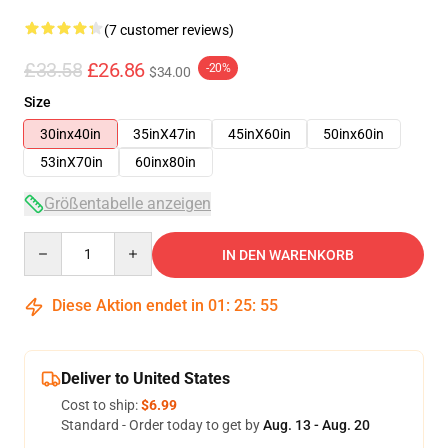
(7 customer reviews)
£33.58
£26.86
-20%
$34.00
Size
30inx40in
35inX47in
45inX60in
50inx60in
53inX70in
60inx80in
Größentabelle anzeigen
Quantity
IN DEN WARENKORB
Diese Aktion endet in
01
:
25
:
54
Deliver to United States
Cost to ship:
$6.99
Standard - Order today to get by
Aug. 13 - Aug. 20