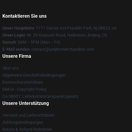
Kontaktieren Sie uns
Unser Hauptbüro
: 1171 Garten Ave Franklin Park, Nj 08823, Us
Unser Lager
: Nr. 29 Xueyuan Road, Haibowan, Beijing, CN
Geruch
: 9AM – 5PM (Mon – Fri)
E-Mail senden
: contact@junjiitomerchandise.com
Unsere Firma
Über uns
Allgemeine Geschäftsbedingungen
Datenschutzrichtlinien
DMCA - Copyright Policy
CA SB657: Lieferkettentransparenzgesetz
Unsere Unterstützung
Versand und Lieferrichtlinien
Zahlungsbedingungen
Return & Refund Richtlinien