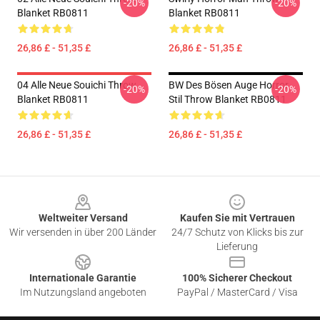
-20%
-20%
Blanket RB0811
Blanket RB0811
26,86 £ - 51,35 £
26,86 £ - 51,35 £
04 Alle Neue Souichi Throw
BW Des Bösen Auge Horror
-20%
-20%
Blanket RB0811
Stil Throw Blanket RB0811
26,86 £ - 51,35 £
26,86 £ - 51,35 £
Footer
Weltweiter Versand
Kaufen Sie mit Vertrauen
Wir versenden in über 200 Länder
24/7 Schutz von Klicks bis zur
Lieferung
Internationale Garantie
100% Sicherer Checkout
Im Nutzungsland angeboten
PayPal / MasterCard / Visa