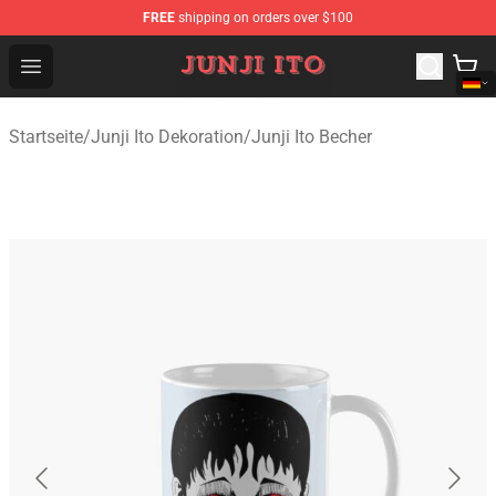
FREE
shipping on orders over $100
Junji Ito Store - Official Junji Ito Merchandise Shop
Open menu
Startseite
/
Junji Ito Dekoration
/
Junji Ito Becher