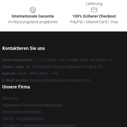
Lieferung
Internationale Garantie
100% Sicherer Checkout
Im Nutzungsland angeboten
PayPal / MasterCard / Visa
Kontaktieren Sie uns
Unser Hauptbüro
: 1171 Garten Ave Franklin Park, Nj 08823, Us
Unser Lager
: Nr. 29 Xueyuan Road, Haibowan, Beijing, CN
Geruch
: 9AM – 5PM (Mon – Fri)
E-Mail senden
: contact@junjiitomerchandise.com
Unsere Firma
Über uns
Allgemeine Geschäftsbedingungen
Datenschutzrichtlinien
DMCA - Copyright Policy
CA SB657: Lieferkettentransparenzgesetz