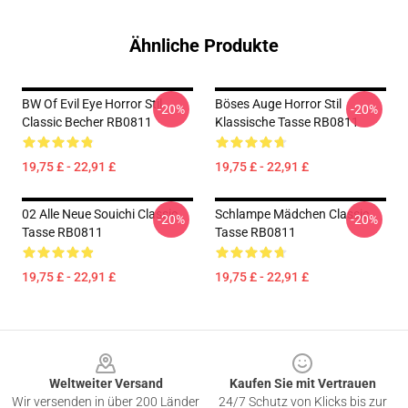
Ähnliche Produkte
BW Of Evil Eye Horror Stil
Böses Auge Horror Stil
-20%
-20%
Classic Becher RB0811
Klassische Tasse RB0811
19,75 £ - 22,91 £
19,75 £ - 22,91 £
02 Alle Neue Souichi Classic
Schlampe Mädchen Classic
-20%
-20%
Tasse RB0811
Tasse RB0811
19,75 £ - 22,91 £
19,75 £ - 22,91 £
Footer
Weltweiter Versand
Kaufen Sie mit Vertrauen
Wir versenden in über 200 Länder
24/7 Schutz von Klicks bis zur