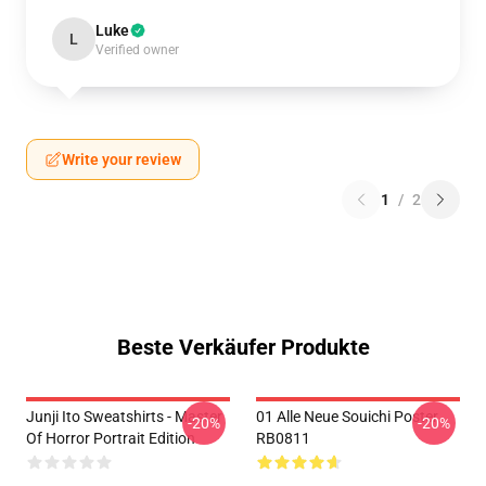
Luke
L
Verified owner
Write your review
1
/
2
Beste Verkäufer Produkte
Junji Ito Sweatshirts - Master
01 Alle Neue Souichi Poster
-20%
-20%
Of Horror Portrait Edition
RB0811