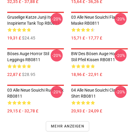
32,35 £ - 37,88 £
15,64 £ - 36,26 £
Gruselige Katze Junji Ito
03 Alle Neue Souichi Flache
-20%
-20%
Inspirierte Tank Top RB0811
Maske RB0811
19,31 £
$24.45
15,71 £ - 17,77 £
Böses Auge Horror Stil
BW Des Bösen Auge Horror
-20%
-20%
Leggings RB0811
Stil Pfeil Kissen RB0811
22,87 £
$28.95
18,96 £ - 22,91 £
03 Alle Neue Souichi Rucksack
04 Alle Neue Souichi Classic T-
-20%
-20%
RB0811
Shirt RB0811
29,15 £ - 32,78 £
20,93 £ - 24,09 £
MEHR ANZEIGEN