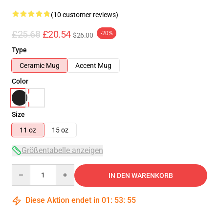
(10 customer reviews)
£25.68
£20.54
-20%
$26.00
Type
Ceramic Mug
Accent Mug
Color
Size
11 oz
15 oz
Größentabelle anzeigen
Quantity
IN DEN WARENKORB
Diese Aktion endet in
01
:
53
:
54