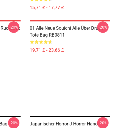
15,71 £ - 17,77 £
-20%
-20%
 Rucksack
01 Alle Neue Souichi Alle Über Druck
Tote Bag RB0811
19,71 £ - 23,66 £
-20%
-20%
 Bag
Japanischer Horror J Horror Hand