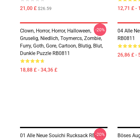
21,00 £
12,71 £ - 
$26.59
-20%
Clown, Horror, Horror, Halloween,
04 Alle N
Gruselig, Niedlich, Toymercs, Zombie,
RB0811
Furry, Goth, Gore, Cartoon, Blutig, Blut,
Dunkle Puzzle RB0811
26,86 £ - 
18,88 £ - 34,36 £
-20%
01 Alle Neue Souichi Rucksack RB0811
Böses Aug