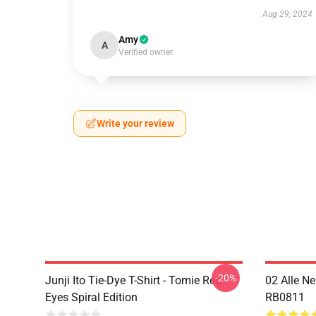
Aug 29, 2024
Amy
A
Verified owner
Write your review
-20%
Junji Ito Tie-Dye T-Shirt - Tomie Red
02 Alle N
Eyes Spiral Edition
RB0811