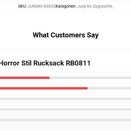
SKU
:
JUNSIKI-83632
Kategorien
:
Junji Ito Zugtasche
,
What Customers Say
 Horror Stil Rucksack RB0811