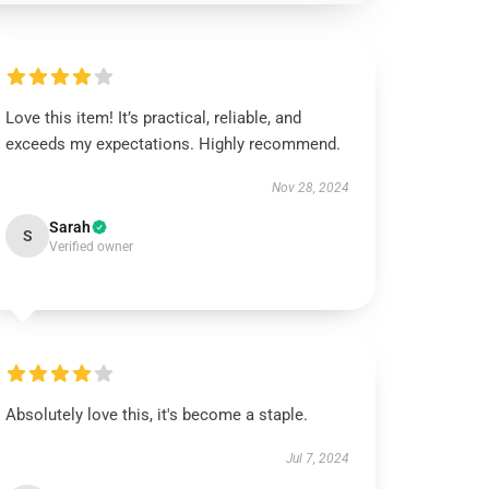
Love this item! It’s practical, reliable, and
exceeds my expectations. Highly recommend.
Nov 28, 2024
Sarah
S
Verified owner
Absolutely love this, it's become a staple.
Jul 7, 2024