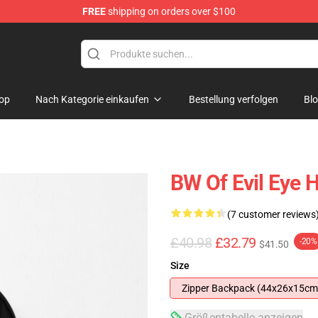
FREE
shipping on orders over $100
op
Nach Kategorie einkaufen
Bestellung verfolgen
Bl
BW Of Evil Eye 
(7 customer reviews
£40.98
£32.79
-20%
$41.50
Size
Zipper Backpack (44x26x15cm
Größentabelle anzeigen