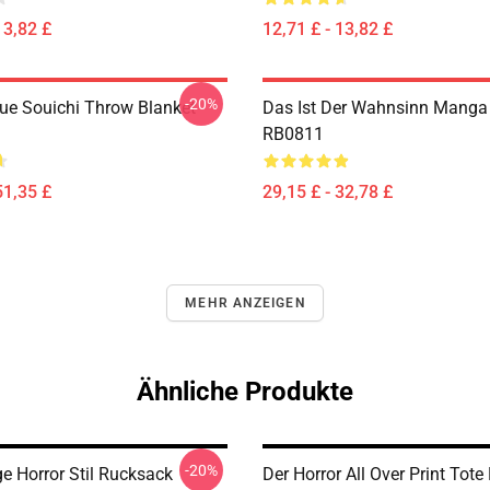
13,82 £
12,71 £ - 13,82 £
-20%
eue Souichi Throw Blanket
Das Ist Der Wahnsinn Manga
RB0811
51,35 £
29,15 £ - 32,78 £
MEHR ANZEIGEN
Ähnliche Produkte
-20%
e Horror Stil Rucksack
Der Horror All Over Print Tote