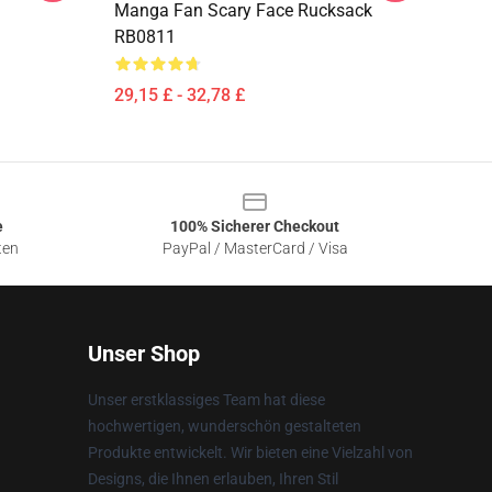
Manga Fan Scary Face Rucksack
RB0811
29,15 £ - 32,78 £
e
100% Sicherer Checkout
ten
PayPal / MasterCard / Visa
Unser Shop
Unser erstklassiges Team hat diese
hochwertigen, wunderschön gestalteten
Produkte entwickelt. Wir bieten eine Vielzahl von
Designs, die Ihnen erlauben, Ihren Stil