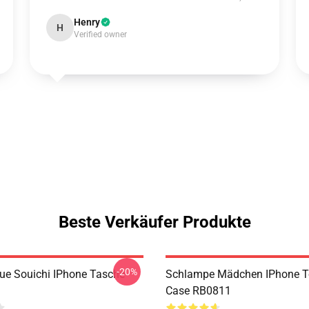
Henry
H
Verified owner
Beste Verkäufer Produkte
-20%
eue Souichi IPhone Tasche
Schlampe Mädchen IPhone 
Case RB0811