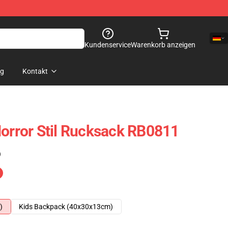
Kundenservice
Warenkorb anzeigen
og
Kontakt
Horror Stil Rucksack RB0811
)
)
Kids Backpack (40x30x13cm)