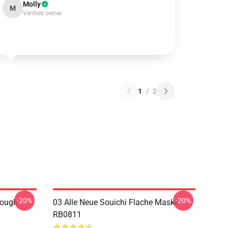
Molly
M
Verified owner
1
/
2
-20%
-20%
Tough
03 Alle Neue Souichi Flache Maske
RB0811