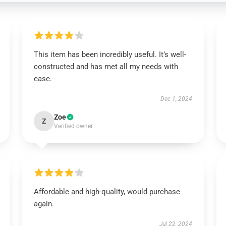
This item has been incredibly useful. It’s well-
constructed and has met all my needs with
ease.
Dec 1, 2024
Zoe
Z
Verified owner
Affordable and high-quality, would purchase
again.
Jul 22, 2024