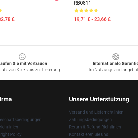
RB0811
32,78 £
19,71 £ - 23,66 £
aufen Sie mit Vertrauen
Internationale Garanti
utz von Klicks bis zur Lieferung
Im Nutzungsland angebo
irma
Unsere Unterstützung
Versand und Lieferrichtlinien
Geschäftsbedingungen
Zahlungsbedingungen
ichtlinien
Return & Refund Richtlinien
ight Policy
Kontaktieren Sie uns