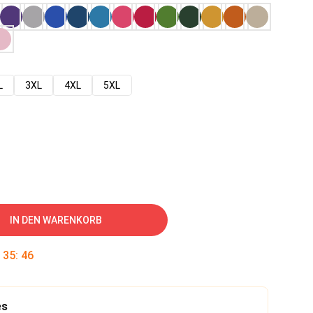
L
3XL
4XL
5XL
IN DEN WARENKORB
:
35
:
45
es