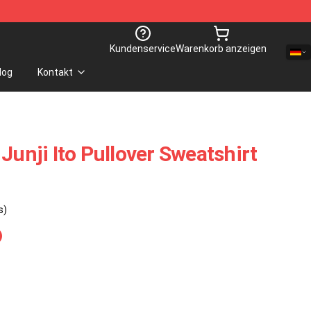
Kundenservice
Warenkorb anzeigen
log
Kontakt
Junji Ito Pullover Sweatshirt
s)