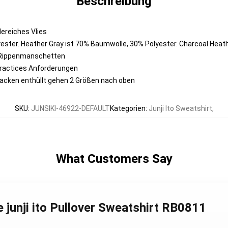
Beschreibung
ereiches Vlies
ester. Heather Gray ist 70% Baumwolle, 30% Polyester. Charcoal Heat
 Rippenmanschetten
Practices Anforderungen
njacken enthüllt gehen 2 Größen nach oben
SKU
:
JUNSIKI-46922-DEFAULT
Kategorien
:
Junji Ito Sweatshirt
,
What Customers Say
e junji ito Pullover Sweatshirt RB0811