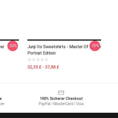
-20%
-20%
ver
Junji Ito Sweatshirts - Master Of Horror
Portrait Edition
32,35 £ - 37,88 £
e
100% Sicherer Checkout
ten
PayPal / MasterCard / Visa