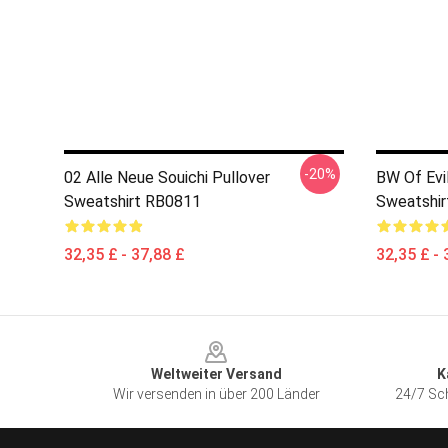
-20%
02 Alle Neue Souichi Pullover
BW Of Evil
Sweatshirt RB0811
Sweatshi
32,35 £ - 37,88 £
32,35 £ - 
Footer
Weltweiter Versand
K
Wir versenden in über 200 Länder
24/7 Sch