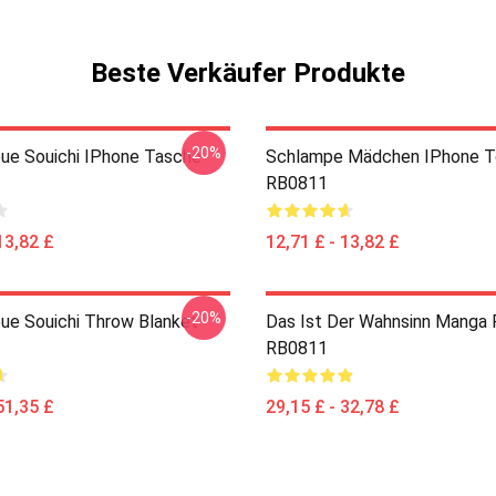
Beste Verkäufer Produkte
-20%
eue Souichi IPhone Tasche
Schlampe Mädchen IPhone T
RB0811
13,82 £
12,71 £ - 13,82 £
-20%
eue Souichi Throw Blanket
Das Ist Der Wahnsinn Manga
RB0811
51,35 £
29,15 £ - 32,78 £