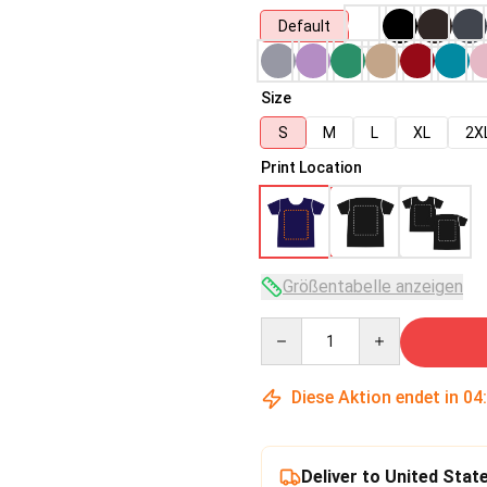
Default
Size
S
M
L
XL
2X
Print Location
Größentabelle anzeigen
Quantity
Diese Aktion endet in
04
Deliver to United Stat