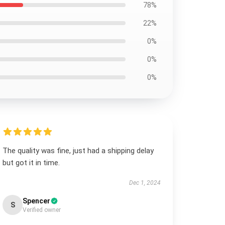
78%
22%
0%
0%
0%
The quality was fine, just had a shipping delay
but got it in time.
Dec 1, 2024
Spencer
S
Verified owner