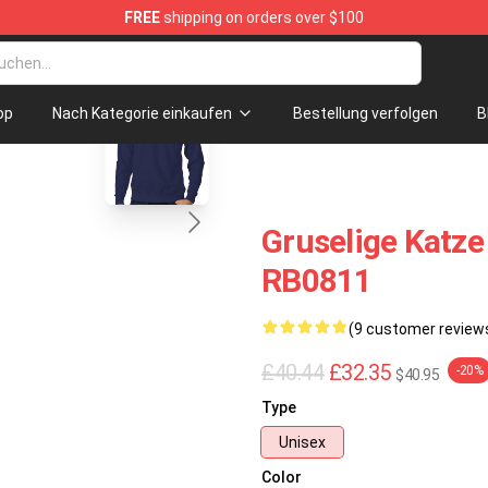
FREE
shipping on orders over $100
blank template
op
Nach Kategorie einkaufen
Bestellung verfolgen
B
Gruselige Katze 
RB0811
(9 customer review
£40.44
£32.35
-20%
$40.95
Type
Unisex
Color