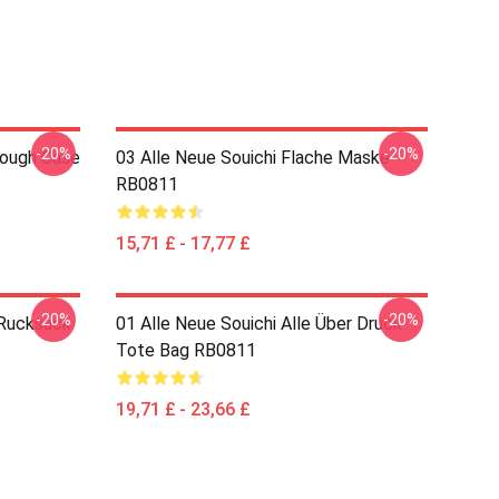
-20%
-20%
ough Case
03 Alle Neue Souichi Flache Maske
RB0811
15,71 £ - 17,77 £
-20%
-20%
 Rucksack
01 Alle Neue Souichi Alle Über Druck
Tote Bag RB0811
19,71 £ - 23,66 £