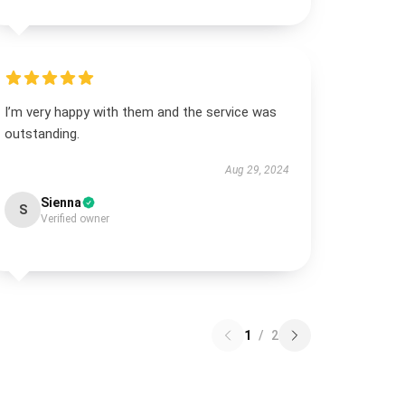
I’m very happy with them and the service was
outstanding.
Aug 29, 2024
Sienna
S
Verified owner
1
/
2