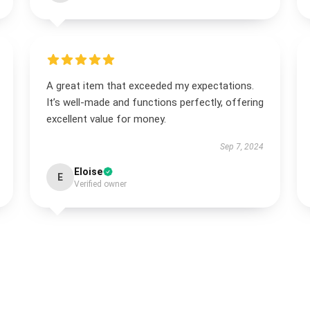
A great item that exceeded my expectations.
It’s well-made and functions perfectly, offering
excellent value for money.
Sep 7, 2024
Eloise
E
Verified owner