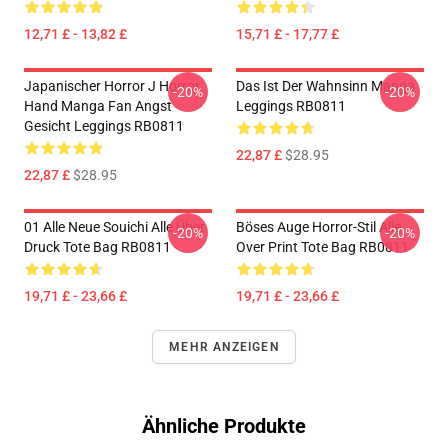
12,71 £ - 13,82 £
15,71 £ - 17,77 £
Japanischer Horror J Horror
Das Ist Der Wahnsinn Manga
-20%
-20%
Hand Manga Fan Angst
Leggings RB0811
Gesicht Leggings RB0811
22,87 £
$28.95
22,87 £
$28.95
01 Alle Neue Souichi Alle Über
Böses Auge Horror-Stil Alle
-20%
-20%
Druck Tote Bag RB0811
Over Print Tote Bag RB0811
19,71 £ - 23,66 £
19,71 £ - 23,66 £
MEHR ANZEIGEN
Ähnliche Produkte