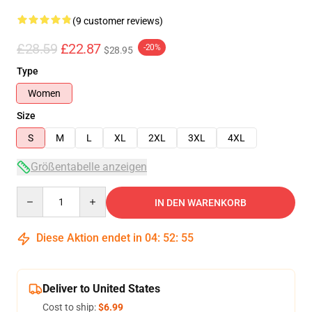
(9 customer reviews)
£28.59
£22.87
-20%
$28.95
Type
Women
Size
S
M
L
XL
2XL
3XL
4XL
Größentabelle anzeigen
Quantity
IN DEN WARENKORB
Diese Aktion endet in
04
:
52
:
54
Deliver to United States
Cost to ship:
$6.99