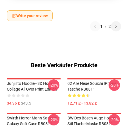
Write your review
1
/
2
Beste Verkäufer Produkte
Junji Ito Hoodie - 3D Horror
02 Alle Neue Souichi IPhone
-20%
-20%
Collage All Over Print Edition
Tasche RB0811
34,36 £
$43.5
12,71 £ - 13,82 £
Swirth Horror Mann Samsung
BW Des Bösen Auge Horror
-20%
-20%
Galaxy Soft Case RB0811
Stil Flache Maske RB0811