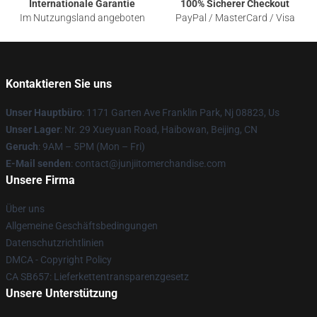
Internationale Garantie
100% Sicherer Checkout
Im Nutzungsland angeboten
PayPal / MasterCard / Visa
Kontaktieren Sie uns
Unser Hauptbüro
: 1171 Garten Ave Franklin Park, Nj 08823, Us
Unser Lager
: Nr. 29 Xueyuan Road, Haibowan, Beijing, CN
Geruch
: 9AM – 5PM (Mon – Fri)
E-Mail senden
: contact@junjiitomerchandise.com
Unsere Firma
Über uns
Allgemeine Geschäftsbedingungen
Datenschutzrichtlinien
DMCA - Copyright Policy
CA SB657: Lieferkettentransparenzgesetz
Unsere Unterstützung