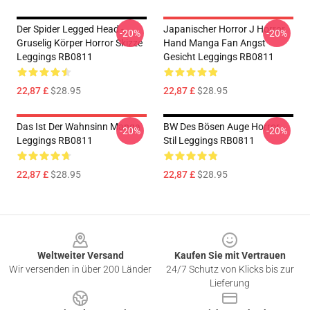
Der Spider Legged Head -
Japanischer Horror J Horror
-20%
-20%
Gruselig Körper Horror Skizze
Hand Manga Fan Angst
Leggings RB0811
Gesicht Leggings RB0811
22,87 £
$28.95
22,87 £
$28.95
Das Ist Der Wahnsinn Manga
BW Des Bösen Auge Horror
-20%
-20%
Leggings RB0811
Stil Leggings RB0811
22,87 £
$28.95
22,87 £
$28.95
Footer
Weltweiter Versand
Kaufen Sie mit Vertrauen
Wir versenden in über 200 Länder
24/7 Schutz von Klicks bis zur
Lieferung