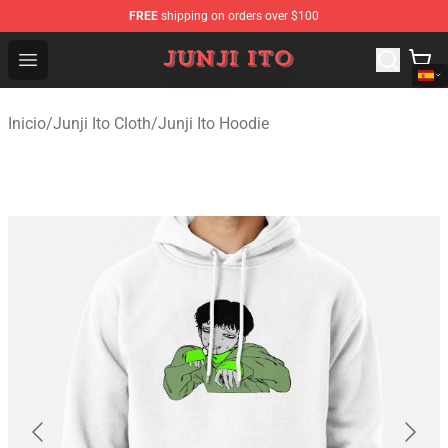
FREE
shipping on orders over $100
Junji Ito Store - Official Junji Ito Merchandise Shop
Open menu
Inicio
/
Junji Ito Cloth
/
Junji Ito Hoodie