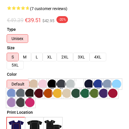
(7 customer reviews)
€49.39
€39.51
-20%
$42.95
Type
Unisex
Size
S
M
L
XL
2XL
3XL
4XL
5XL
Color
Default
Print Location