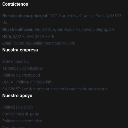
Contáctenos
Nuestra oficina principal
: 1171 Garden Ave Franklin Park, Nj 08823,
Us
Nuestro almacén
: No. 29 Xueyuan Road, Haibowan, Beijing, CN
Hora
: 9AM – 5PM (Mon – Fri)
Email
: contact@junjiitomerchandise.com
Nuestra empresa
Sobre nosotros
Términos y condiciones
Política de privacidad
DMCA - Política de Copyright
CA SB657: Ley de transparencia en la cadena de suministro
Nuestro apoyo
Políticas de envío
Condiciones de pago
Políticas de reembolso
Contáctenos