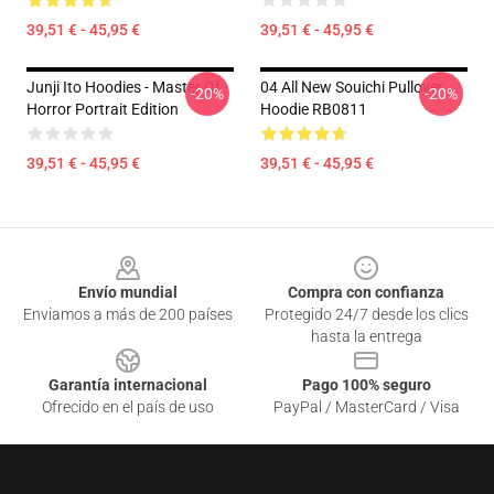
39,51 € - 45,95 €
39,51 € - 45,95 €
Junji Ito Hoodies - Master Of
04 All New Souichi Pullover
-20%
-20%
Horror Portrait Edition
Hoodie RB0811
39,51 € - 45,95 €
39,51 € - 45,95 €
Footer
Envío mundial
Compra con confianza
Enviamos a más de 200 países
Protegido 24/7 desde los clics
hasta la entrega
Garantía internacional
Pago 100% seguro
Ofrecido en el país de uso
PayPal / MasterCard / Visa