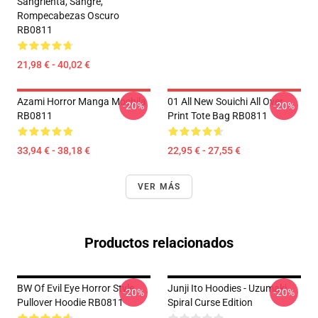
Sangrienta, Sangre,
Rompecabezas Oscuro
RB0811
21,98 € - 40,02 €
Azami Horror Manga Mochila
01 All New Souichi All Over
-20%
-20%
RB0811
Print Tote Bag RB0811
33,94 € - 38,18 €
22,95 € - 27,55 €
VER MÁS
Productos relacionados
BW Of Evil Eye Horror Style
Junji Ito Hoodies - Uzumaki
-20%
-20%
Pullover Hoodie RB0811
Spiral Curse Edition