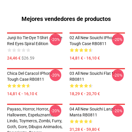
Mejores vendedores de productos
Junji Ito Tie-Dye T-Shirt - Tomie
02 All New Souichi IPhone
-20%
-20%
Red Eyes Spiral Edition
Tough Case RB0811
24,46 €
$26.59
14,81 € - 16,10 €
Chica Del Caracol IPhone
03 All New Souichi Flat Mask
-20%
-20%
Tough Case RB0811
RB0811
14,81 € - 16,10 €
18,29 € - 20,70 €
Payaso, Horror, Horror,
04 All New Souichi Lanza La
-20%
-20%
Halloween, Espeluznante,
Manta RB0811
Lindo, Toymercs, Zombi, Furry,
Goth, Gore, Dibujos Animados,
31,28 € - 59,80 €