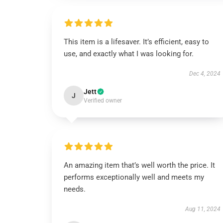
This item is a lifesaver. It’s efficient, easy to
use, and exactly what I was looking for.
Dec 4, 2024
Jett
J
Verified owner
An amazing item that’s well worth the price. It
performs exceptionally well and meets my
needs.
Aug 11, 2024