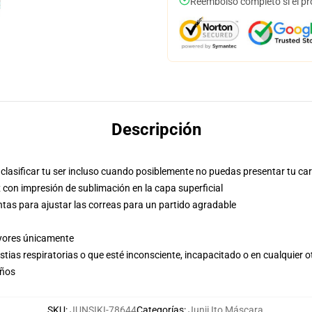
Reembolso completo si el pr
Descripción
clasificar tu ser incluso cuando posiblemente no puedas presentar tu ca
con impresión de sublimación en la capa superficial
ntas para ajustar las correas para un partido agradable
ayores únicamente
stias respiratorias o que esté inconsciente, incapacitado o en cualquier 
años
SKU
:
JUNSIKI-78644
Categorías
:
Junji Ito Máscara
,