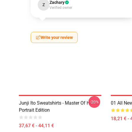
Zachary
Z
Verified owner
Write your review
-20%
Junji Ito Sweatshirts - Master Of Horror
01 All Ne
Portrait Edition
18,21 € - 
37,67 € - 44,11 €