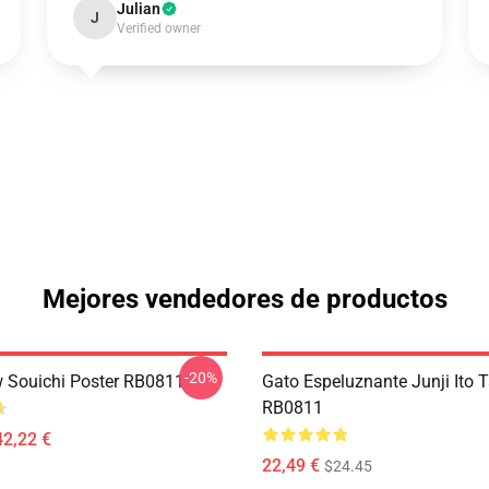
Julian
J
Verified owner
Mejores vendedores de productos
-20%
w Souichi Poster RB0811
Gato Espeluznante Junji Ito 
RB0811
42,22 €
22,49 €
$24.45