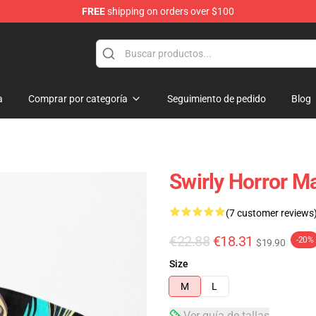
FREE
shipping on orders over $100
a
Comprar por categoría
Seguimiento de pedido
Blog
Swirly Horror M
(7 customer reviews
€22.88
€18.31
-20%
$19.90
Size
M
L
Ver guía de tallas