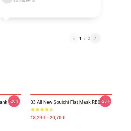
Verified owner
1
/
2
-20%
-20%
Tank Top
03 All New Souichi Flat Mask RB0811
18,29 € - 20,70 €