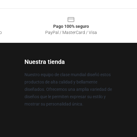
Pago 100% seguro
o
PayPal / MasterCard / Visa
Nuestra tienda
Nuestro equipo de clase mundial diseñó estos
productos de alta calidad y bellamente
diseñados. Ofrecemos una amplia variedad de
diseños que le permiten expresar su estilo y
mostrar su personalidad única.