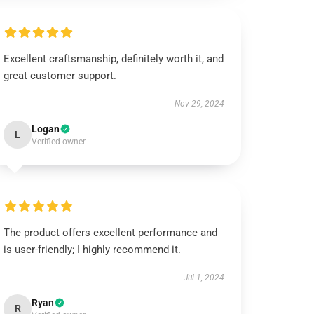
Excellent craftsmanship, definitely worth it, and
great customer support.
Nov 29, 2024
Logan
L
Verified owner
The product offers excellent performance and
is user-friendly; I highly recommend it.
Jul 1, 2024
Ryan
R