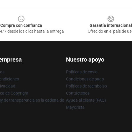
Compra con confianza
Garantía internacional
4/7 desde los clics hasta la entrega
Ofrecido en el país de us
 empresa
Nuestro apoyo
ros
Políticas de envío
ondiciones
Condiciones de pago
rivacidad
Políticas de reembolso
ica de Copyright
Contáctenos
y de transparencia en la cadena de
Ayuda al cliente (FAQ)
Mayorista