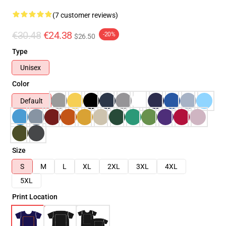
(7 customer reviews)
€30.48
€24.38
-20%
$26.50
Type
Unisex
Color
Default
Size
S
M
L
XL
2XL
3XL
4XL
5XL
Print Location