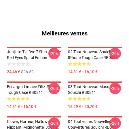
Meilleures ventes
Junji Ito Tie-Dye T-Shirt - Tomie
02 Tout Nouveau Souichi
-20%
-20%
Red Eyes Spiral Edition
IPhone Tough Case RB0811
24,46 €
$26.59
14,81 € - 16,10 €
Escargot Limace Fille IPhone
03 Tout Nouveau Masque Plat
-20%
-20%
Tough Case RB0811
Souichi RB0811
14,81 € - 16,10 €
18,29 € - 20,70 €
Clown, Horreur, Halloween,
04 Toutes Les Nouvelles
-20%
-20%
Flippant, Mignonette, Jouets,
Couvertures Souichi RB0811