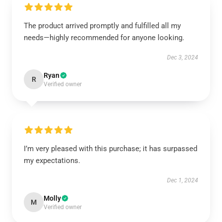
The product arrived promptly and fulfilled all my
needs—highly recommended for anyone looking.
Dec 3, 2024
Ryan
R
Verified owner
I’m very pleased with this purchase; it has surpassed
my expectations.
Dec 1, 2024
Molly
M
Verified owner