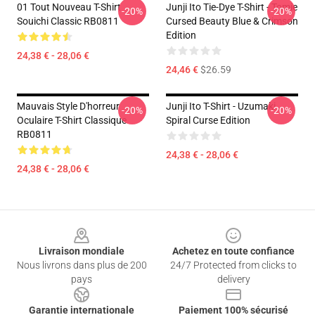
01 Tout Nouveau T-Shirt
Junji Ito Tie-Dye T-Shirt - Tomie
-20%
-20%
Souichi Classic RB0811
Cursed Beauty Blue & Crimson
Edition
24,38 € - 28,06 €
24,46 €
$26.59
Mauvais Style D'horreur
Junji Ito T-Shirt - Uzumaki
-20%
-20%
Oculaire T-Shirt Classique
Spiral Curse Edition
RB0811
24,38 € - 28,06 €
24,38 € - 28,06 €
Footer
Livraison mondiale
Achetez en toute confiance
Nous livrons dans plus de 200
24/7 Protected from clicks to
pays
delivery
Garantie internationale
Paiement 100% sécurisé