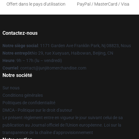
Offert dans le pays d'utilisation
PayPal / MasterCard / Visa
Contactez-nous
Notre siège social
: 1171 Garden Ave Franklin Park, Nj 08823, Nous
Notre entrepôt
No 29, rue Xueyuan, Haibowan, Beijing, CN
Heure
: 9h – 17h (lu – vendredi)
Courriel
: contact@junjiitomerchandise.com
Notre société
Sur nous
Conditions générales
Politiques de confidentialité
DMCA - Politique sur le droit d'auteur
Le présent règlement entre en vigueur le jour suivant celui de sa
publication au Journal officiel de l'Union européenne. Loi sur la
transparence de la chaîne d'approvisionnement