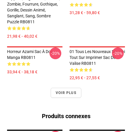
Zombie, Fourrure, Gothique,
Gorille, Dessin Animé,
31,28 € - 59,80 €
Sanglant, Sang, Sombre
Puzzle RB0811
21,98 € - 40,02 €
Horreur Azami Sac À Dos
01 Tous Les Nouveaux Souichi
-20%
-20%
Manga RB0811
Tout Sur Imprimer Sac De
Valise RB0811
33,94 € - 38,18 €
22,95 € - 27,55 €
VOIR PLUS
Produits connexes