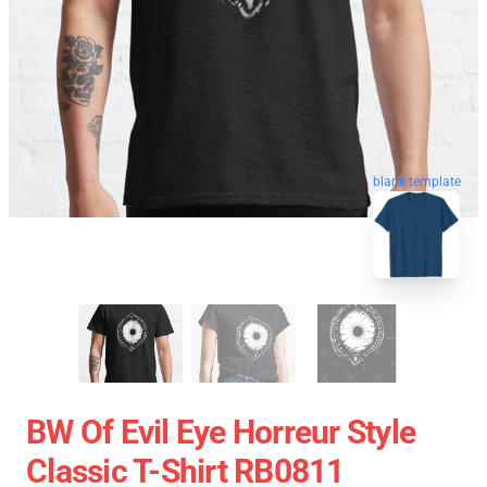
blank template
BW Of Evil Eye Horreur Style
Classic T-Shirt RB0811