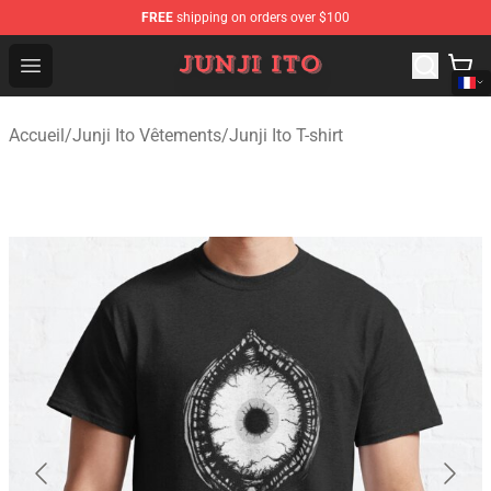
FREE
shipping on orders over $100
Junji Ito Store - Official Junji Ito Merchandise Shop
Open menu
Accueil
/
Junji Ito Vêtements
/
Junji Ito T-shirt