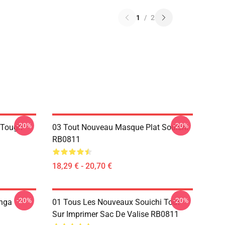
1
/
2
-20%
-20%
e Tough
03 Tout Nouveau Masque Plat Souichi
RB0811
18,29 € - 20,70 €
-20%
-20%
nga
01 Tous Les Nouveaux Souichi Tout
Sur Imprimer Sac De Valise RB0811