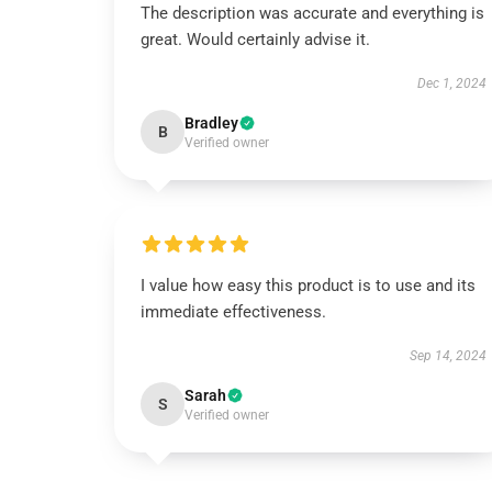
The description was accurate and everything is
great. Would certainly advise it.
Dec 1, 2024
Bradley
B
Verified owner
I value how easy this product is to use and its
immediate effectiveness.
Sep 14, 2024
Sarah
S
Verified owner