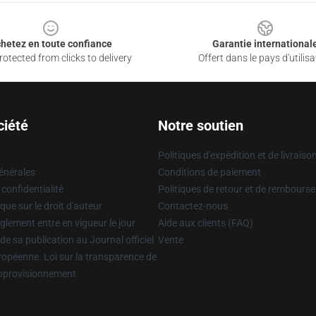
hetez en toute confiance
Garantie international
otected from clicks to delivery
Offert dans le pays d'utilisa
ciété
Notre soutien
Politiques d'expédition et de livraiso
énérales
Conditions de paiement
 confidentialité
Politiques de retour et de rembours
que sur le droit d'auteur
Contactez-nous
glement entre en vigueur le jour
Aide aux clients (FAQ)
 de sa publication au Journal officiel
Vente
uropéenne. Loi sur la transparence de
approvisionnement