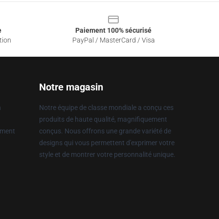
e
Paiement 100% sécurisé
tion
PayPal / MasterCard / Visa
Notre magasin
n
Notre équipe de classe mondiale a conçu ces
produits de haute qualité, magnifiquement
ement
conçus. Nous offrons une grande variété de
designs qui vous permettent d'exprimer votre
style et de montrer votre personnalité unique.