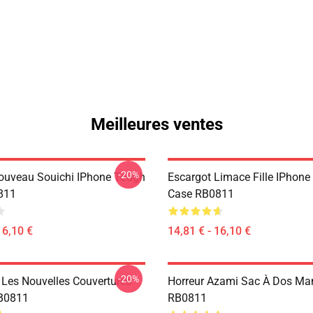
Meilleures ventes
-20%
ouveau Souichi IPhone Tough
Escargot Limace Fille IPhon
811
Case RB0811
16,10 €
14,81 € - 16,10 €
-20%
 Les Nouvelles Couvertures
Horreur Azami Sac À Dos Ma
RB0811
RB0811