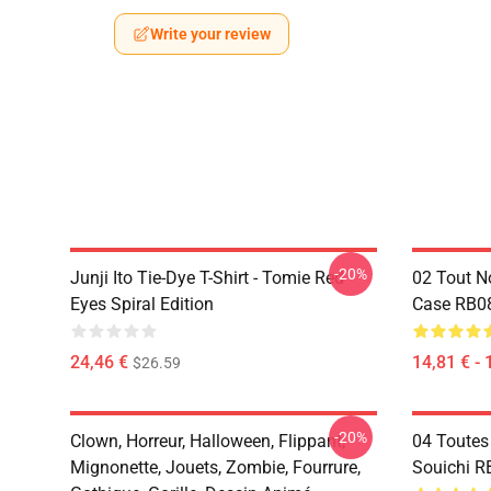
Write your review
-20%
Junji Ito Tie-Dye T-Shirt - Tomie Red
02 Tout N
Eyes Spiral Edition
Case RB0
24,46 €
14,81 € - 
$26.59
-20%
Clown, Horreur, Halloween, Flippant,
04 Toutes
Mignonette, Jouets, Zombie, Fourrure,
Souichi 