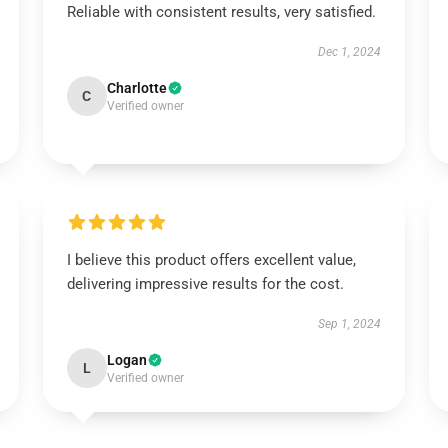
Reliable with consistent results, very satisfied.
Dec 1, 2024
Charlotte
C
Verified owner
I believe this product offers excellent value,
delivering impressive results for the cost.
Sep 1, 2024
Logan
L
Verified owner