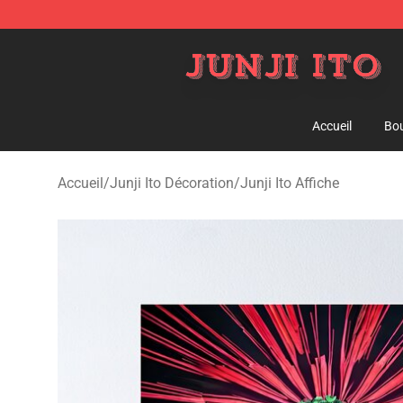
Junji Ito Store - Official Junji Ito Merchandise Shop
Accueil
Bou
Accueil
/
Junji Ito Décoration
/
Junji Ito Affiche