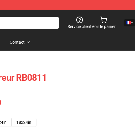
Service client
Voir le panier
Contact
rreur RB0811
)
24in
18x24in