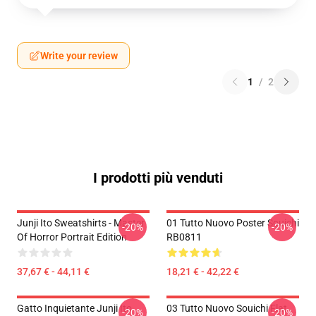
Write your review
1
/
2
I prodotti più venduti
Junji Ito Sweatshirts - Master
01 Tutto Nuovo Poster Souichi
-20%
-20%
Of Horror Portrait Edition
RB0811
37,67 € - 44,11 €
18,21 € - 42,22 €
Gatto Inquietante Junji Ito
03 Tutto Nuovo Souichi Flat
-20%
-20%