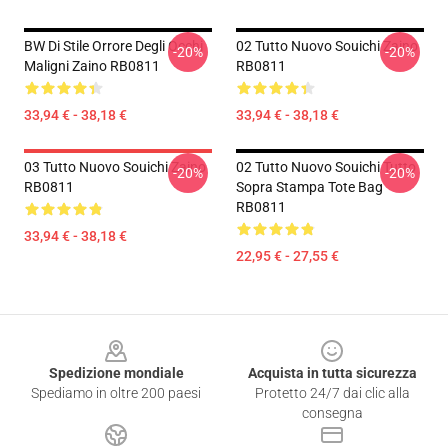
BW Di Stile Orrore Degli Occhi
02 Tutto Nuovo Souichi Zaino
-20%
-20%
Maligni Zaino RB0811
RB0811
33,94 € - 38,18 €
33,94 € - 38,18 €
03 Tutto Nuovo Souichi Zaino
02 Tutto Nuovo Souichi Tutto
-20%
-20%
RB0811
Sopra Stampa Tote Bag
RB0811
33,94 € - 38,18 €
22,95 € - 27,55 €
Footer
Spedizione mondiale
Acquista in tutta sicurezza
Spediamo in oltre 200 paesi
Protetto 24/7 dai clic alla
consegna