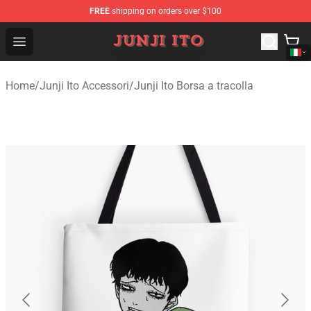
FREE
shipping on orders over $100
Junji Ito Store - Official Junji Ito Merchandise Shop
Open menu
Home
/
Junji Ito Accessori
/
Junji Ito Borsa a tracolla