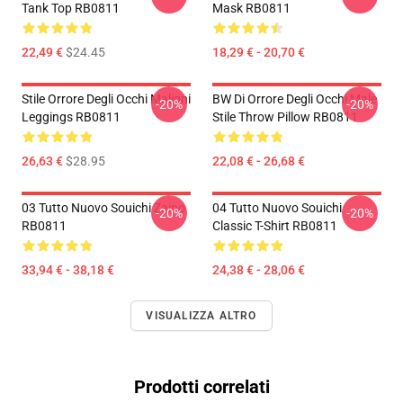
Tank Top RB0811
Mask RB0811
22,49 €
$24.45
18,29 € - 20,70 €
Stile Orrore Degli Occhi Maligni
BW Di Orrore Degli Occhi Male
-20%
-20%
Leggings RB0811
Stile Throw Pillow RB0811
26,63 €
$28.95
22,08 € - 26,68 €
03 Tutto Nuovo Souichi Zaino
04 Tutto Nuovo Souichi
-20%
-20%
RB0811
Classic T-Shirt RB0811
33,94 € - 38,18 €
24,38 € - 28,06 €
VISUALIZZA ALTRO
Prodotti correlati