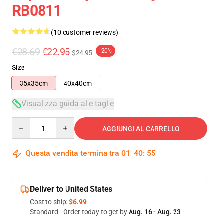
RB0811
(10 customer reviews)
€28.69
€22.95
-20%
$24.95
Size
35x35cm
40x40cm
Visualizza guida alle taglie
Quantity
AGGIUNGI AL CARRELLO
Questa vendita termina tra
01
:
40
:
54
Deliver to United States
Cost to ship:
$6.99
Standard - Order today to get by
Aug. 16 - Aug. 23