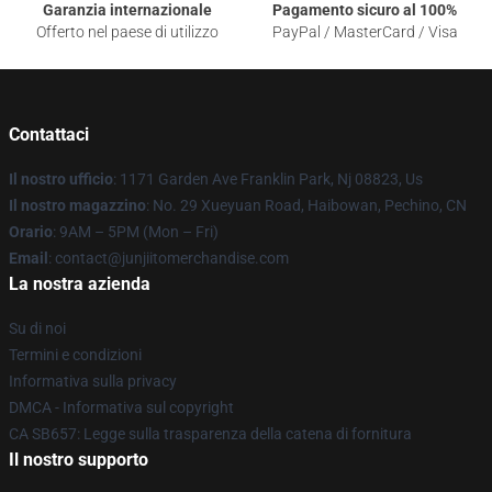
Garanzia internazionale
Pagamento sicuro al 100%
Offerto nel paese di utilizzo
PayPal / MasterCard / Visa
Contattaci
Il nostro ufficio
: 1171 Garden Ave Franklin Park, Nj 08823, Us
Il nostro magazzino
: No. 29 Xueyuan Road, Haibowan, Pechino, CN
Orario
: 9AM – 5PM (Mon – Fri)
Email
: contact@junjiitomerchandise.com
La nostra azienda
Su di noi
Termini e condizioni
Informativa sulla privacy
DMCA - Informativa sul copyright
CA SB657: Legge sulla trasparenza della catena di fornitura
Il nostro supporto