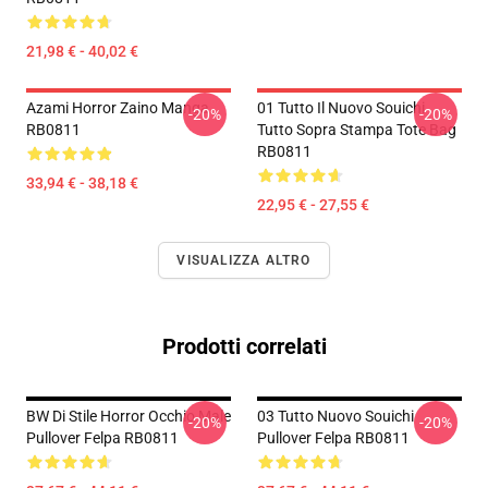
21,98 € - 40,02 €
Azami Horror Zaino Manga
01 Tutto Il Nuovo Souichi
-20%
-20%
RB0811
Tutto Sopra Stampa Tote Bag
RB0811
33,94 € - 38,18 €
22,95 € - 27,55 €
VISUALIZZA ALTRO
Prodotti correlati
BW Di Stile Horror Occhio Male
03 Tutto Nuovo Souichi
-20%
-20%
Pullover Felpa RB0811
Pullover Felpa RB0811