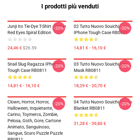
I prodotti più venduti
Junji Ito Tie-Dye T-Shirt - Tomie
02 Tutto Nuovo Souichi
-20%
-20%
Red Eyes Spiral Edition
IPhone Tough Case RB0811
24,46 €
$26.59
14,81 € - 16,10 €
Snail Slug Ragazza IPhone
03 Tutto Nuovo Souichi Flat
-20%
-20%
Tough Case RB0811
Mask RB0811
14,81 € - 16,10 €
18,29 € - 20,70 €
Clown, Horror, Horror,
04 Tutto Nuovo Souichi Throw
-20%
-20%
Halloween, Inquietante,
Blanket RB0811
Carino, Toymercs, Zombie,
Pelosa, Goth, Gore, Cartone
31,28 € - 59,80 €
Animato, Sanguinoso,
Sangue, Scuro Puzzle Puzzle
RB0811