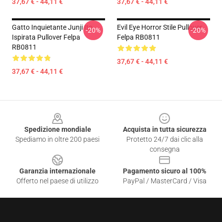
37,67 € - 44,11 €
37,67 € - 44,11 €
Gatto Inquietante Junji Ito
Evil Eye Horror Stile Pullover
-20%
-20%
Ispirata Pullover Felpa
Felpa RB0811
RB0811
37,67 € - 44,11 €
37,67 € - 44,11 €
Footer
Spedizione mondiale
Acquista in tutta sicurezza
Spediamo in oltre 200 paesi
Protetto 24/7 dai clic alla
consegna
Garanzia internazionale
Pagamento sicuro al 100%
Offerto nel paese di utilizzo
PayPal / MasterCard / Visa