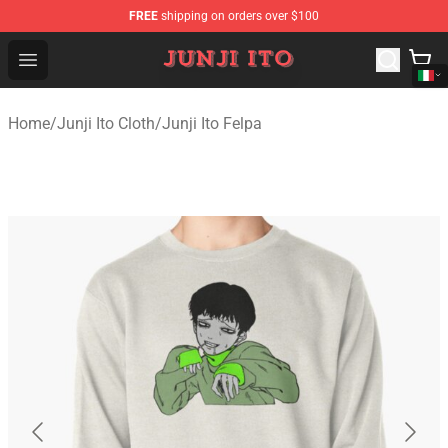
FREE
shipping on orders over $100
Junji Ito Store - Official Junji Ito Merchandise Shop
Open menu
Home
/
Junji Ito Cloth
/
Junji Ito Felpa