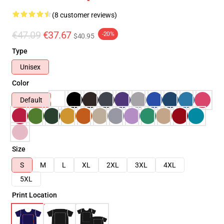
(8 customer reviews)
€47.09
€37.67
-20%
$40.95
Type
Unisex
Color
Default
Size
S
M
L
XL
2XL
3XL
4XL
5XL
Print Location