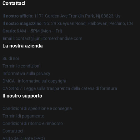
Contattaci
Il nostro ufficio
: 1171 Garden Ave Franklin Park, Nj 08823, Us
Il nostro magazzino
: No. 29 Xueyuan Road, Haibowan, Pechino, CN
Orario
: 9AM – 5PM (Mon – Fri)
Email
: contact@junjiitomerchandise.com
La nostra azienda
Su di noi
Termini e condizioni
Informativa sulla privacy
DMCA - Informativa sul copyright
CA SB657: Legge sulla trasparenza della catena di fornitura
Il nostro supporto
Condizioni di spedizione e consegna
Termini di pagamento
Condizioni di ritorno e rimborso
Contattaci
Aiuto del cliente (FAQ)