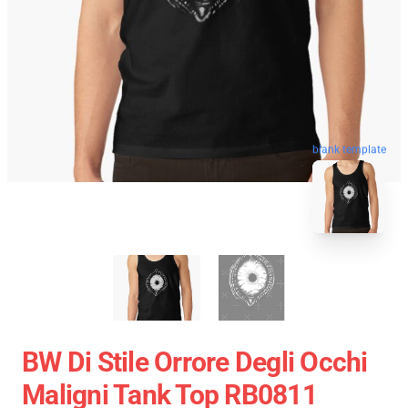
blank template
BW Di Stile Orrore Degli Occhi
Maligni Tank Top RB0811