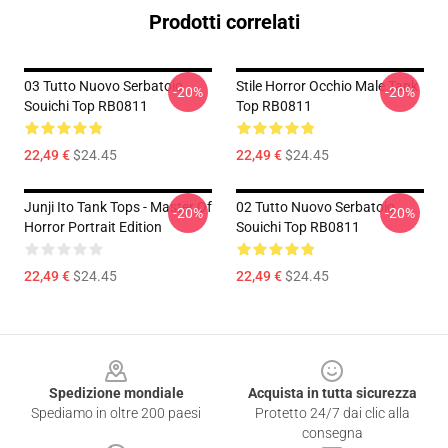
Prodotti correlati
03 Tutto Nuovo Serbatoio
Stile Horror Occhio Male Tank
-20%
-20%
Souichi Top RB0811
Top RB0811
22,49 €
$24.45
22,49 €
$24.45
Junji Ito Tank Tops - Master Of
02 Tutto Nuovo Serbatoio
-20%
-20%
Horror Portrait Edition
Souichi Top RB0811
22,49 €
$24.45
22,49 €
$24.45
Footer
Spedizione mondiale
Acquista in tutta sicurezza
Spediamo in oltre 200 paesi
Protetto 24/7 dai clic alla
consegna