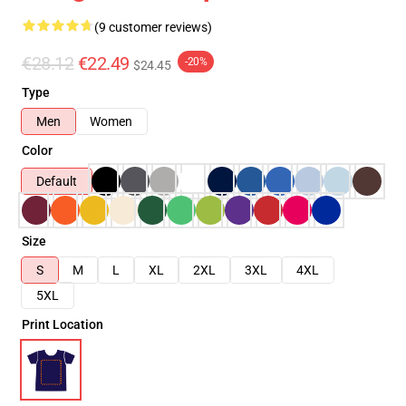
(9 customer reviews)
€28.12
€22.49
-20%
$24.45
Type
Men
Women
Color
Default
Size
S
M
L
XL
2XL
3XL
4XL
5XL
Print Location