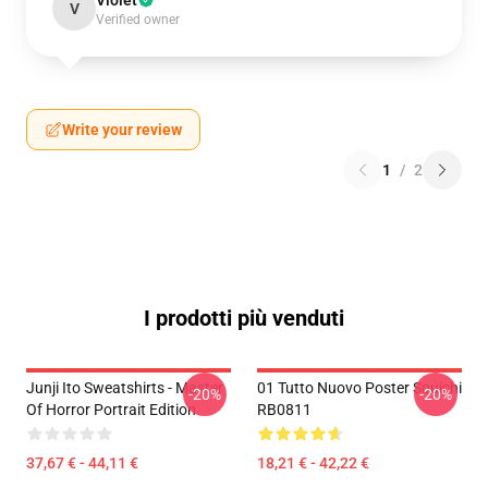
Violet
V
Verified owner
Write your review
1
/
2
I prodotti più venduti
Junji Ito Sweatshirts - Master
01 Tutto Nuovo Poster Souichi
-20%
-20%
Of Horror Portrait Edition
RB0811
37,67 € - 44,11 €
18,21 € - 42,22 €