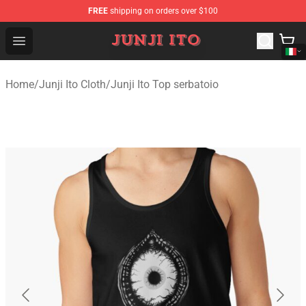
FREE
shipping on orders over $100
Junji Ito Store - Official Junji Ito Merchandise Shop
Open menu
Home
/
Junji Ito Cloth
/
Junji Ito Top serbatoio