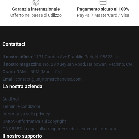
Garanzia internazionale
Pagamento sicuro al 100%
Offerto nel paese di utilizzo
PayPal / MasterCard / Visa
Contattaci
Il nostro ufficio
: 1171 Garden Ave Franklin Park, Nj 08823, Us
Il nostro magazzino
: No. 29 Xueyuan Road, Haibowan, Pechino, CN
Orario
: 9AM – 5PM (Mon – Fri)
Email
: contact@junjiitomerchandise.com
La nostra azienda
Su di noi
Termini e condizioni
Informativa sulla privacy
DMCA - Informativa sul copyright
CA SB657: Legge sulla trasparenza della catena di fornitura
Il nostro supporto