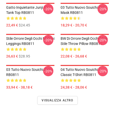
Gatto Inquietante Junji Ito
03 Tutto Nuovo Souichi Flat
-20%
-20%
Tank Top RB0811
Mask RB0811
22,49 €
$24.45
18,29 € - 20,70 €
Stile Orrore Degli Occhi Maligni
BW Di Orrore Degli Occhi Male
-20%
-20%
Leggings RB0811
Stile Throw Pillow RB0811
26,63 €
$28.95
22,08 € - 26,68 €
03 Tutto Nuovo Souichi Zaino
04 Tutto Nuovo Souichi
-20%
-20%
RB0811
Classic T-Shirt RB0811
33,94 € - 38,18 €
24,38 € - 28,06 €
VISUALIZZA ALTRO