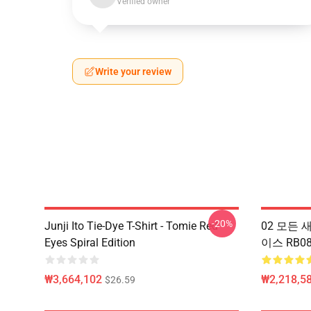
Verified owner
Write your review
-20%
Junji Ito Tie-Dye T-Shirt - Tomie Red
02 모든 
Eyes Spiral Edition
이스 RB08
₩3,664,102
₩2,218,58
$26.59