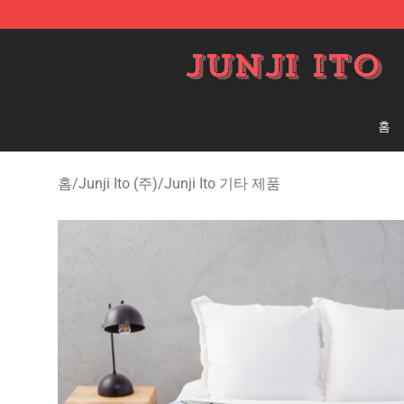
Junji Ito Store - Official Junji Ito Merchandise Shop
홈
홈
/
Junji Ito (주)
/
Junji Ito 기타 제품