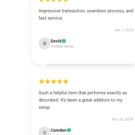
Impressive transaction, seamless process, and
fast service.
Dec 7, 2024
David
D
Verified owner
Such a helpful item that performs exactly as
described. It’s been a great addition to my
setup.
Nov 26, 2024
Camden
C