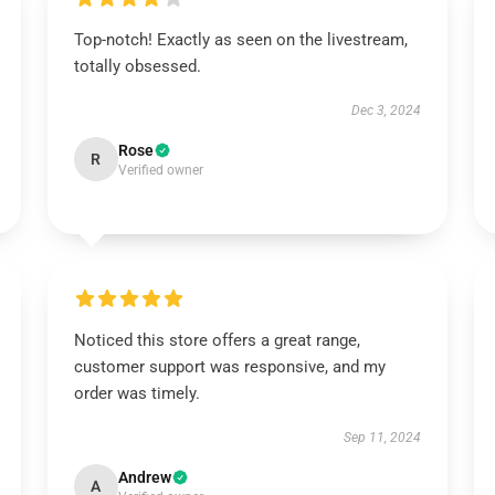
Top-notch! Exactly as seen on the livestream,
totally obsessed.
Dec 3, 2024
Rose
R
Verified owner
Noticed this store offers a great range,
customer support was responsive, and my
order was timely.
Sep 11, 2024
Andrew
A