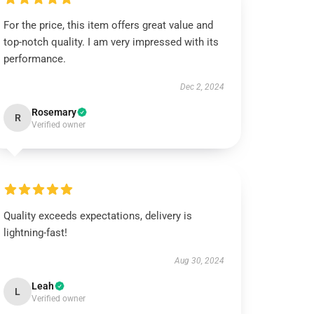
For the price, this item offers great value and
top-notch quality. I am very impressed with its
performance.
Dec 2, 2024
Rosemary
R
Verified owner
Quality exceeds expectations, delivery is
lightning-fast!
Aug 30, 2024
Leah
L
Verified owner