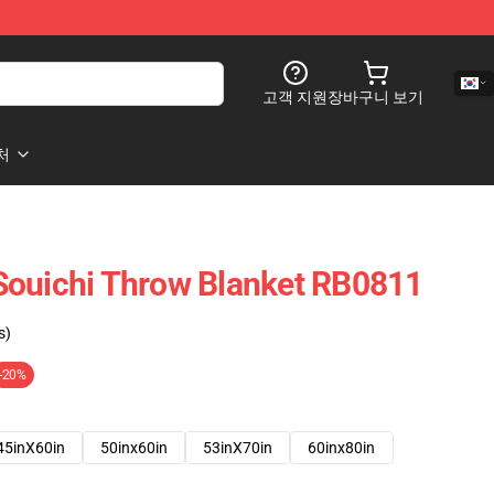
고객 지원
장바구니 보기
처
ichi Throw Blanket RB0811
s)
-20%
45inX60in
50inx60in
53inX70in
60inx80in