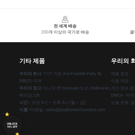
Footer
전 세계 배송
200개 이상의 국가로 배송
클
기타 제품
우리의 
우리의 본사
: 1171 가든 Ave Franklin Park, Nj
제품 정보
08823, 미국
이용 약관
우리의 창고
: 아니오 29 Xueyuan 도로, Haibowan,
개인 정보 정
베이징, CN
DMCA - 저
시간 :
: 오전 9시 ~ 오후 5시 (월 ~ 금)
모델 번호: 
이름 *
이메일 : sales@junjiitomerchandise.com
UNLOCK
10% OFF