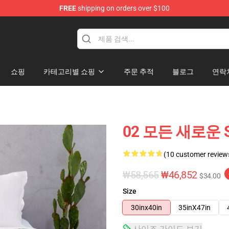
FREE
shipping on orders over $100
쇼핑
카테고리별 쇼핑
주문 추적
블로그
연락
02 모든 새로운 Sou
(10 customer review
₩58,565
₩46,852
$34.00
Size
30inx40in
35inX47in
사이즈 가이드 보기