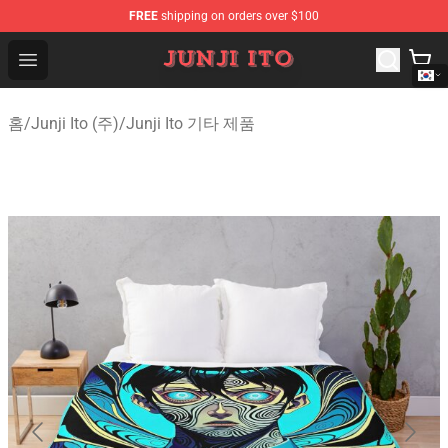
FREE
shipping on orders over $100
Junji Ito Store - Official Junji Ito Merchandise Shop
Open menu
홈
/
Junji Ito (주)
/
Junji Ito 기타 제품