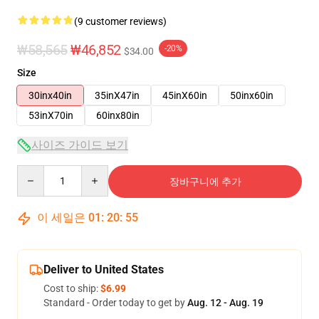
(9 customer reviews)
₩58,565
₩46,852
-20%
$34.00
Size
30inx40in
35inX47in
45inX60in
50inx60in
53inX70in
60inx80in
사이즈 가이드 보기
Quantity
장바구니에 추가
이 세일은
01
:
20
:
54
Deliver to United States
Cost to ship:
$6.99
Standard - Order today to get by
Aug. 12 - Aug. 19