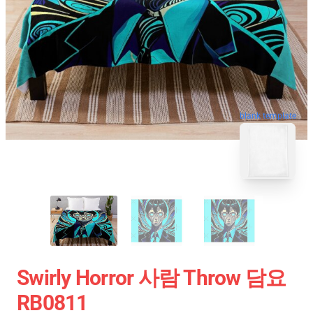
blank template
Swirly Horror 사람 Throw 담요
RB0811