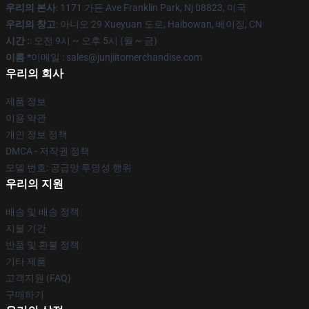
우리의 본사
: 1171 가든 Ave Franklin Park, Nj 08823, 미국
우리의 창고
: 아니오 29 Xueyuan 도로, Haibowan, 베이징, CN
시간 :
: 오전 9시 ~ 오후 5시 (월 ~ 금)
이름 *
이메일 : sales@junjiitomerchandise.com
우리의 회사
제품 정보
이용 약관
개인 정보 정책
DMCA - 저작권 정책
모델 번호: 공급망 투명성 행위
우리의 지원
배송 및 배송 정책
지불 기간
반품 및 환불 정책
기타 제품
고객지원 (FAQ)
구매하기