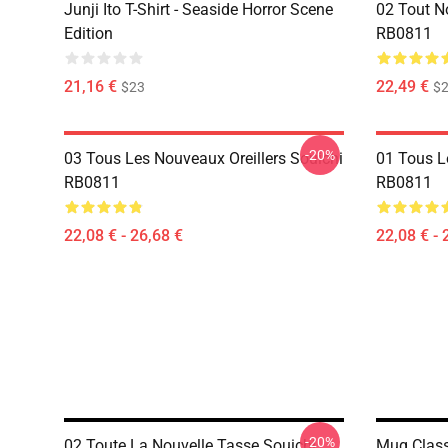
Junji Ito T-Shirt - Seaside Horror Scene
02 Tout N
Edition
RB0811
21,16 €
22,49 €
$23
$2
-20%
03 Tous Les Nouveaux Oreillers Souichi
01 Tous L
RB0811
RB0811
22,08 € - 26,68 €
22,08 € - 
-20%
02 Toute La Nouvelle Tasse Souichi
Mug Class