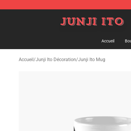
Junji Ito Store - Official Junji Ito Merchandise Shop
Accueil
Bou
Accueil
/
Junji Ito Décoration
/
Junji Ito Mug