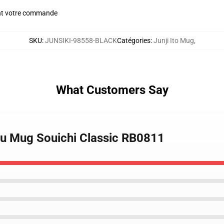
nt votre commande
SKU
:
JUNSIKI-98558-BLACK
Catégories
:
Junji Ito Mug
,
What Customers Say
au Mug Souichi Classic RB0811