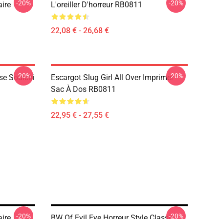
-20%
-20%
aire
L'oreiller D'horreur RB0811
1
22,08 € - 26,68 €
-20%
-20%
se Souichi
Escargot Slug Girl All Over Imprimer
Sac À Dos RB0811
22,95 € - 27,55 €
-20%
-20%
aire
BW Of Evil Eye Horreur Style Classic