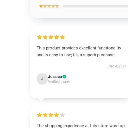
★☆☆☆☆
This product provides excellent functionality
and is easy to use; it’s a superb purchase.
Dec 4, 2024
Jessica
J
Verified owner
The shopping experience at this store was top-