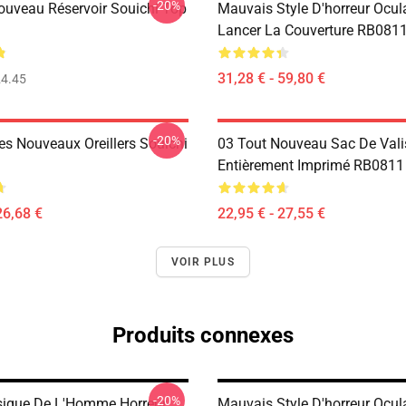
-20%
ouveau Réservoir Souichi Top
Mauvais Style D'horreur Ocul
Lancer La Couverture RB081
31,28 € - 59,80 €
4.45
-20%
es Nouveaux Oreillers Souichi
03 Tout Nouveau Sac De Vali
Entièrement Imprimé RB0811
26,68 €
22,95 € - 27,55 €
VOIR PLUS
Produits connexes
-20%
ique De L'Homme Horreur
Mauvais Style D'horreur Ocul