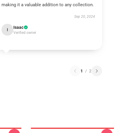
making it a valuable addition to any collection.
Sep 20, 2024
Isaac
I
Verified owner
1
/
2