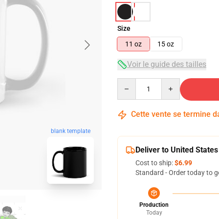
Size
11 oz
15 oz
Voir le guide des tailles
Quantity
Cette vente se termine 
blank template
Deliver to United States
Cost to ship:
$6.99
Standard - Order today to g
Production
Today