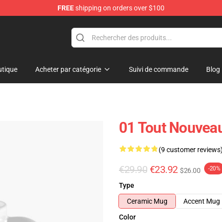
FREE
shipping on orders over $100
tique
Acheter par catégorie
Suivi de commande
Blog
01 Tout Nouvea
(9 customer reviews
€29.90
€23.92
-20%
$26.00
Type
Ceramic Mug
Accent Mug
Color