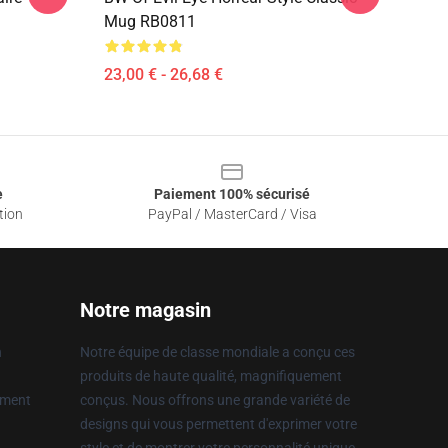
Mug RB0811
23,00 € - 26,68 €
e
Paiement 100% sécurisé
tion
PayPal / MasterCard / Visa
Notre magasin
n
Notre équipe de classe mondiale a conçu ces
produits de haute qualité, magnifiquement
ement
conçus. Nous offrons une grande variété de
designs qui vous permettent d'exprimer votre