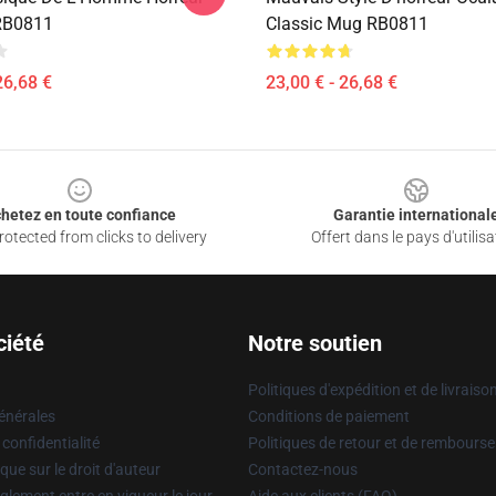
RB0811
Classic Mug RB0811
26,68 €
23,00 € - 26,68 €
hetez en toute confiance
Garantie international
otected from clicks to delivery
Offert dans le pays d'utilisa
ciété
Notre soutien
Politiques d'expédition et de livraiso
énérales
Conditions de paiement
 confidentialité
Politiques de retour et de rembours
que sur le droit d'auteur
Contactez-nous