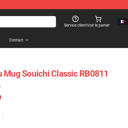
Service client
Voir le panier
Contact
u Mug Souichi Classic RB0811
)