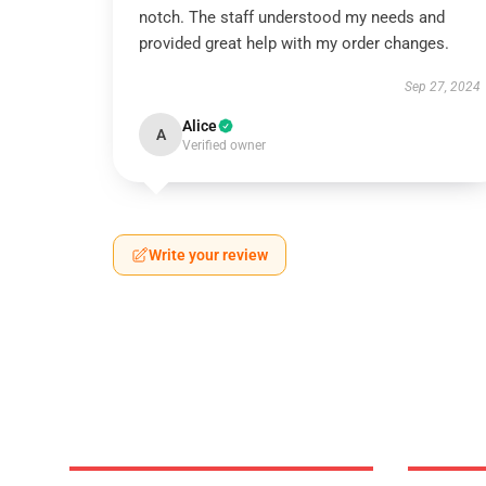
notch. The staff understood my needs and
provided great help with my order changes.
Sep 27, 2024
Alice
A
Verified owner
Write your review