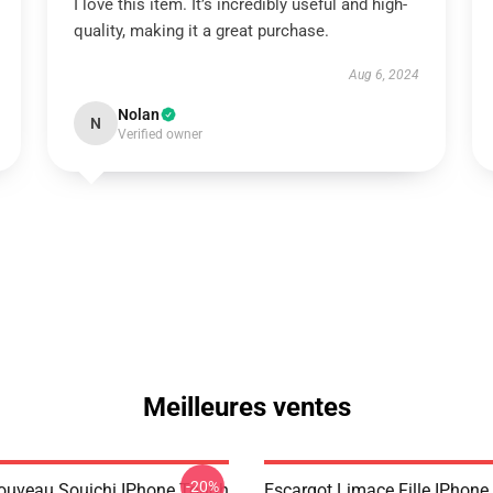
I love this item. It’s incredibly useful and high-
quality, making it a great purchase.
Aug 6, 2024
Nolan
N
Verified owner
Meilleures ventes
-20%
ouveau Souichi IPhone Tough
Escargot Limace Fille IPhon