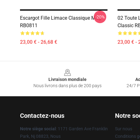
-20%
Escargot Fille Limace Classique Mug
02 Toute 
RB0811
Classic R
23,00 € - 26,68 €
23,00 € - 
Footer
Livraison mondiale
Ac
Nous livrons dans plus de 200 pays
24/7 Pr
Contactez-nous
Notre so
Notre siège social
: 1171 Garden Ave Franklin
Sur nous
Park, Nj 08823, Nous
Conditions g