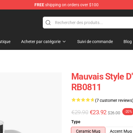
FREE
shipping on orders over $100
tique
Acheter par catégorie
Suivi de commande
Blog
Mauvais Style D
RB0811
(7 customer reviews
€29.90
€23.92
-20%
$26.00
Type
Ceramic Mug
Accent Mug