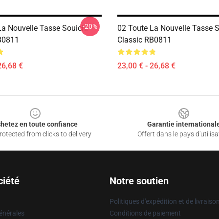
-20%
La Nouvelle Tasse Souichi
02 Toute La Nouvelle Tasse S
B0811
Classic RB0811
26,68 €
23,00 € - 26,68 €
hetez en toute confiance
Garantie international
otected from clicks to delivery
Offert dans le pays d'utilisa
ciété
Notre soutien
Politiques d'expédition et de livraiso
énérales
Conditions de paiement