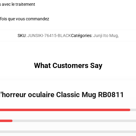
s avec le traitement
e fois que vous commandez
SKU
:
JUNSIKI-76415-BLACK
Catégories
:
Junji Ito Mug
,
What Customers Say
d'horreur oculaire Classic Mug RB0811