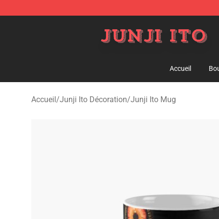
Junji Ito Store - Official Junji Ito Merchandise Shop
Accueil
Bou
Accueil
/
Junji Ito Décoration
/
Junji Ito Mug