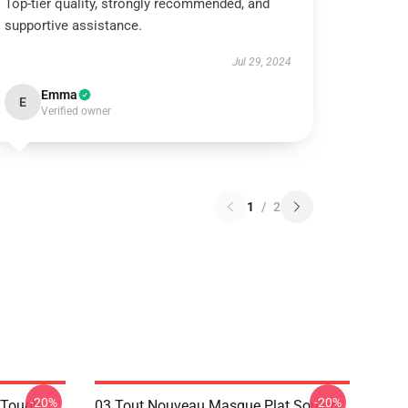
Top-tier quality, strongly recommended, and
supportive assistance.
Jul 29, 2024
Emma
E
Verified owner
1
/
2
-20%
-20%
e Tough
03 Tout Nouveau Masque Plat Souichi