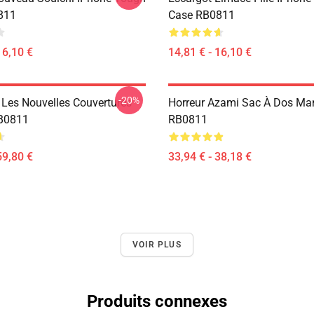
811
Case RB0811
16,10 €
14,81 € - 16,10 €
-20%
 Les Nouvelles Couvertures
Horreur Azami Sac À Dos Ma
RB0811
RB0811
59,80 €
33,94 € - 38,18 €
VOIR PLUS
Produits connexes