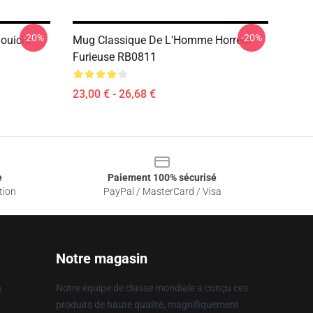
-20%
-20%
ouichi
Mug Classique De L'Homme Horreur
Furieuse RB0811
23,00 € - 26,68 €
e
Paiement 100% sécurisé
tion
PayPal / MasterCard / Visa
Notre magasin
n
Notre équipe de classe mondiale a conçu ces
produits de haute qualité, magnifiquement