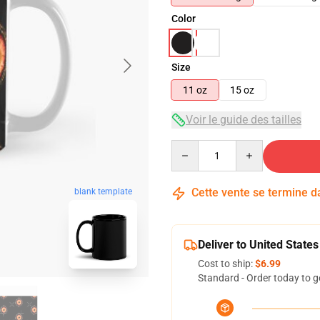
Color
Size
11 oz
15 oz
Voir le guide des tailles
Quantity
Cette vente se termine 
blank template
Deliver to United States
Cost to ship:
$6.99
Standard - Order today to g