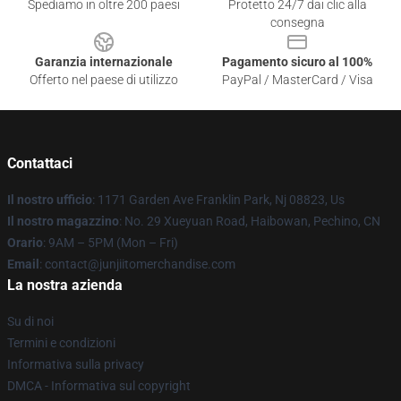
Spediamo in oltre 200 paesi
Protetto 24/7 dai clic alla
consegna
Garanzia internazionale
Pagamento sicuro al 100%
Offerto nel paese di utilizzo
PayPal / MasterCard / Visa
Contattaci
Il nostro ufficio
: 1171 Garden Ave Franklin Park, Nj 08823, Us
Il nostro magazzino
: No. 29 Xueyuan Road, Haibowan, Pechino, CN
Orario
: 9AM – 5PM (Mon – Fri)
Email
: contact@junjiitomerchandise.com
La nostra azienda
Su di noi
Termini e condizioni
Informativa sulla privacy
DMCA - Informativa sul copyright