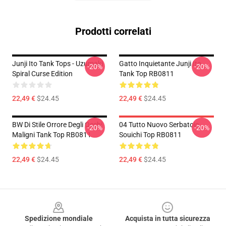
Prodotti correlati
Junji Ito Tank Tops - Uzumaki
Gatto Inquietante Junji Ito
-20%
-20%
Spiral Curse Edition
Tank Top RB0811
22,49 €
$24.45
22,49 €
$24.45
BW Di Stile Orrore Degli Occhi
04 Tutto Nuovo Serbatoio
-20%
-20%
Maligni Tank Top RB0811
Souichi Top RB0811
22,49 €
$24.45
22,49 €
$24.45
Footer
Spedizione mondiale
Acquista in tutta sicurezza