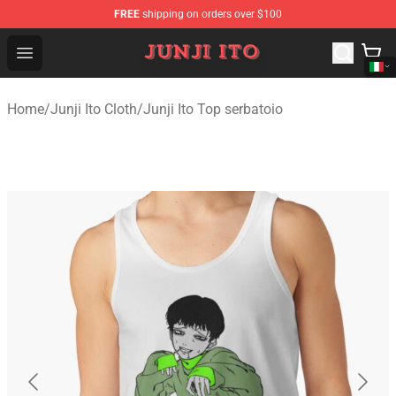
FREE
shipping on orders over $100
Junji Ito Store - Official Junji Ito Merchandise Shop
Open menu
Home
/
Junji Ito Cloth
/
Junji Ito Top serbatoio