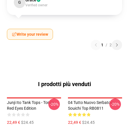
Grace
G
Verified owner
Write your review
1
/
2
I prodotti più venduti
Junji Ito Tank Tops - Tomie
04 Tutto Nuovo Serbatoio
-20%
-20%
Red Eyes Edition
Souichi Top RB0811
22,49 €
$24.45
22,49 €
$24.45