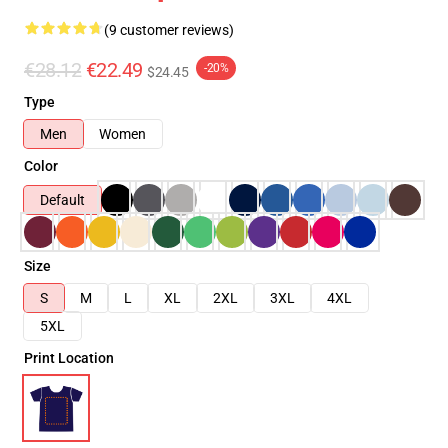
(9 customer reviews)
€28.12
€22.49
-20%
$24.45
Type
Men
Women
Color
Default
Size
S
M
L
XL
2XL
3XL
4XL
5XL
Print Location