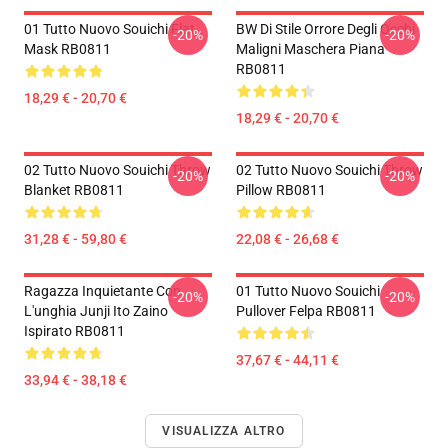
01 Tutto Nuovo Souichi Flat
BW Di Stile Orrore Degli Occhi
-20%
-20%
Mask RB0811
Maligni Maschera Piana
RB0811
18,29 € - 20,70 €
18,29 € - 20,70 €
02 Tutto Nuovo Souichi Throw
02 Tutto Nuovo Souichi Throw
-20%
-20%
Blanket RB0811
Pillow RB0811
31,28 € - 59,80 €
22,08 € - 26,68 €
Ragazza Inquietante Con
01 Tutto Nuovo Souichi
-20%
-20%
L'unghia Junji Ito Zaino
Pullover Felpa RB0811
Ispirato RB0811
37,67 € - 44,11 €
33,94 € - 38,18 €
VISUALIZZA ALTRO