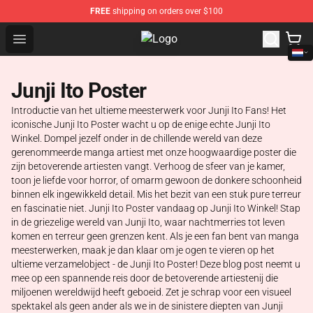
FREE
shipping on orders over $100
Open menu
Junji Ito Store - Official Junji Ito
Junji Ito Poster
Introductie van het ultieme meesterwerk voor Junji Ito Fans! Het
iconische Junji Ito Poster wacht u op de enige echte Junji Ito
Winkel. Dompel jezelf onder in de chillende wereld van deze
gerenommeerde manga artiest met onze hoogwaardige poster die
zijn betoverende artiesten vangt. Verhoog de sfeer van je kamer,
toon je liefde voor horror, of omarm gewoon de donkere schoonheid
binnen elk ingewikkeld detail. Mis het bezit van een stuk pure terreur
en fascinatie niet. Junji Ito Poster vandaag op Junji Ito Winkel! Stap
in de griezelige wereld van Junji Ito, waar nachtmerries tot leven
komen en terreur geen grenzen kent. Als je een fan bent van manga
meesterwerken, maak je dan klaar om je ogen te vieren op het
ultieme verzamelobject - de Junji Ito Poster! Deze blog post neemt u
mee op een spannende reis door de betoverende artiestenij die
miljoenen wereldwijd heeft geboeid. Zet je schrap voor een visueel
spektakel als geen ander als we in de sinistere diepten van Junji