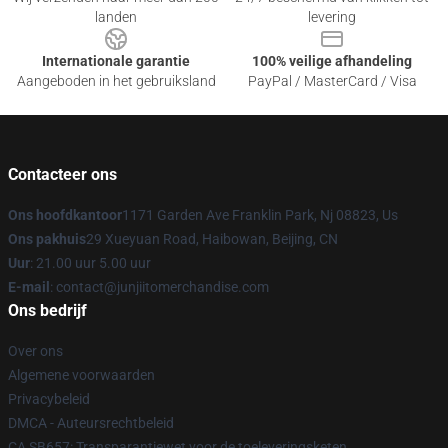
landen
levering
Internationale garantie
100% veilige afhandeling
Aangeboden in het gebruiksland
PayPal / MasterCard / Visa
Contacteer ons
Ons hoofdkantoor
1171 Garden Ave Franklin Park, Nj 08823, Us
Ons pakhuis
29 Xueyuan Road, Haibowan, Beijing, CN
Uur
: 21.00 uur 5.00 uur
E-mail
: contact@junjiitomerchandise.com
Ons bedrijf
Over ons
Algemene voorwaarden
Privacybeleid
DMCA - Auteursrechtbeleid
CA SB657: Transparantiewet voor de toeleveringsketen