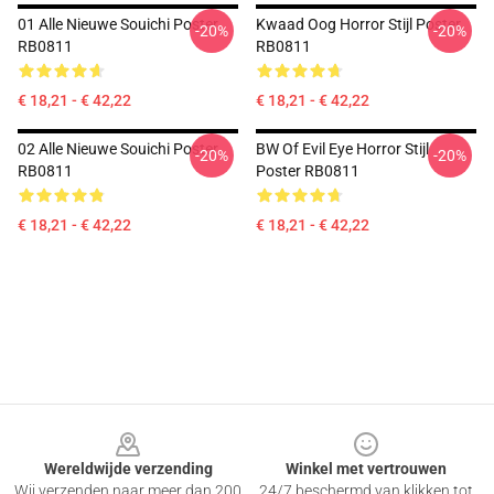
01 Alle Nieuwe Souichi Poster
Kwaad Oog Horror Stijl Poster
-20%
-20%
RB0811
RB0811
€ 18,21 - € 42,22
€ 18,21 - € 42,22
02 Alle Nieuwe Souichi Poster
BW Of Evil Eye Horror Stijl
-20%
-20%
RB0811
Poster RB0811
€ 18,21 - € 42,22
€ 18,21 - € 42,22
Footer
Wereldwijde verzending
Winkel met vertrouwen
Wij verzenden naar meer dan 200
24/7 beschermd van klikken tot