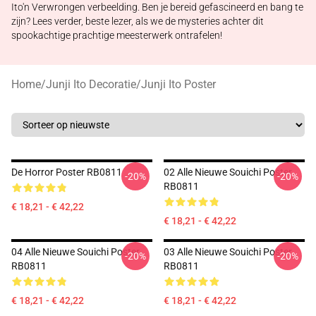
Ito'n Verwrongen verbeelding. Ben je bereid gefascineerd en bang te
zijn? Lees verder, beste lezer, als we de mysteries achter dit
spookachtige prachtige meesterwerk ontrafelen!
Home
/
Junji Ito Decoratie
/
Junji Ito Poster
De Horror Poster RB0811
02 Alle Nieuwe Souichi Poster
-20%
-20%
RB0811
€ 18,21 - € 42,22
€ 18,21 - € 42,22
04 Alle Nieuwe Souichi Poster
03 Alle Nieuwe Souichi Poster
-20%
-20%
RB0811
RB0811
€ 18,21 - € 42,22
€ 18,21 - € 42,22