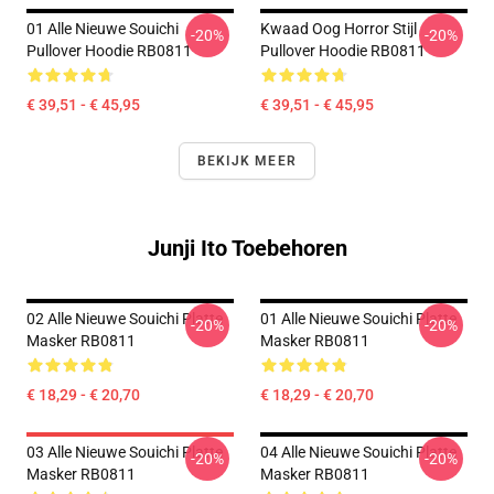
01 Alle Nieuwe Souichi
Kwaad Oog Horror Stijl
-20%
-20%
Pullover Hoodie RB0811
Pullover Hoodie RB0811
€ 39,51 - € 45,95
€ 39,51 - € 45,95
BEKIJK MEER
Junji Ito Toebehoren
02 Alle Nieuwe Souichi Platte
01 Alle Nieuwe Souichi Platte
-20%
-20%
Masker RB0811
Masker RB0811
€ 18,29 - € 20,70
€ 18,29 - € 20,70
03 Alle Nieuwe Souichi Platte
04 Alle Nieuwe Souichi Platte
-20%
-20%
Masker RB0811
Masker RB0811