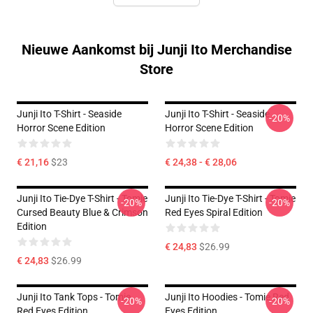
Nieuwe Aankomst bij Junji Ito Merchandise
Store
Junji Ito T-Shirt - Seaside
Junji Ito T-Shirt - Seaside
-20%
Horror Scene Edition
Horror Scene Edition
€ 21,16
$23
€ 24,38 - € 28,06
Junji Ito Tie-Dye T-Shirt - Tomie
Junji Ito Tie-Dye T-Shirt - Tomie
-20%
-20%
Cursed Beauty Blue & Crimson
Red Eyes Spiral Edition
Edition
€ 24,83
$26.99
€ 24,83
$26.99
Junji Ito Tank Tops - Tomie
Junji Ito Hoodies - Tomie Red
-20%
-20%
Red Eyes Edition
Eyes Edition