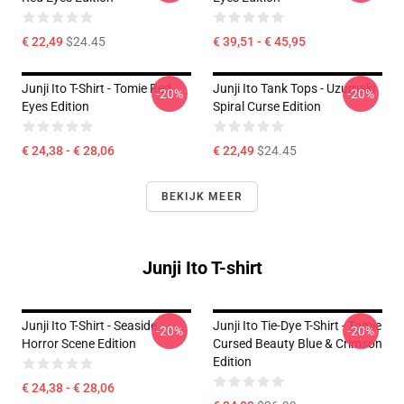
€ 22,49
$24.45
€ 39,51 - € 45,95
Junji Ito T-Shirt - Tomie Red
Junji Ito Tank Tops - Uzumaki
-20%
-20%
Eyes Edition
Spiral Curse Edition
€ 24,38 - € 28,06
€ 22,49
$24.45
BEKIJK MEER
Junji Ito T-shirt
Junji Ito T-Shirt - Seaside
Junji Ito Tie-Dye T-Shirt - Tomie
-20%
-20%
Horror Scene Edition
Cursed Beauty Blue & Crimson
Edition
€ 24,38 - € 28,06