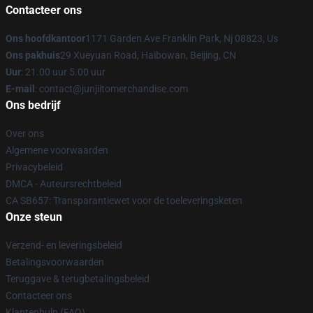
Contacteer ons
Ons hoofdkantoor
1171 Garden Ave Franklin Park, Nj 08823, Us
Ons pakhuis
29 Xueyuan Road, Haibowan, Beijing, CN
Uur
: 21.00 uur 5.00 uur
E-mail
: contact@junjiitomerchandise.com
Ons bedrijf
Over ons
Algemene voorwaarden
Privacybeleid
DMCA - Auteursrechtbeleid
CA SB657: Transparantiewet voor de toeleveringsketen
Onze steun
Verzend- en leveringsbeleid
Betalingsvoorwaarden
Teruggave & terugbetalingsbeleid
Contacteer ons
Klantenhulp (FAQ)