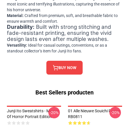
most iconic and terrifying illustrations, capturing the essence of
his horror universe.
Material:
Crafted from premium, soft, and breathable fabric to
ensure warmth and comfort.
Durability:
Built with strong stitching and
fade-resistant printing, ensuring the vivid
design lasts even after multiple washes.
Versatility:
Ideal for casual outings, conventions, or as a
standout collector’s item for Junji Ito fans.
BUY NOW
Best Sellers producten
Junji Ito Sweatshirts - Master
01 Alle Nieuwe Souichi Poster
-20%
-20%
Of Horror Portrait Edition
RB0811