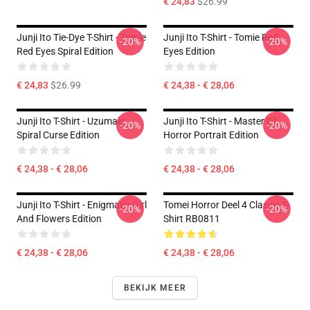
€ 24,83
$26.99
Junji Ito Tie-Dye T-Shirt - Tomie
Junji Ito T-Shirt - Tomie Red
-20%
-20%
Red Eyes Spiral Edition
Eyes Edition
€ 24,83
$26.99
€ 24,38 - € 28,06
Junji Ito T-Shirt - Uzumaki
Junji Ito T-Shirt - Master Of
-20%
-20%
Spiral Curse Edition
Horror Portrait Edition
€ 24,38 - € 28,06
€ 24,38 - € 28,06
Junji Ito T-Shirt - Enigmatic Girl
Tomei Horror Deel 4 Classic T-
-20%
-20%
And Flowers Edition
Shirt RB0811
€ 24,38 - € 28,06
€ 24,38 - € 28,06
BEKIJK MEER