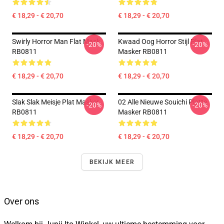
€ 18,29 - € 20,70
€ 18,29 - € 20,70
Swirly Horror Man Flat Mask
Kwaad Oog Horror Stijl Plat
-20%
-20%
RB0811
Masker RB0811
€ 18,29 - € 20,70
€ 18,29 - € 20,70
Slak Slak Meisje Plat Masker
02 Alle Nieuwe Souichi Platte
-20%
-20%
RB0811
Masker RB0811
€ 18,29 - € 20,70
€ 18,29 - € 20,70
BEKIJK MEER
Over ons