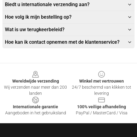
Biedt u internationale verzending aan?
Hoe volg ik mijn bestelling op?
Wat is uw terugkeerbeleid?
Hoe kan ik contact opnemen met de klantenservice?
Footer
Wereldwijde verzending
Winkel met vertrouwen
Wij verzenden naar meer dan 200
24/7 beschermd van klikken tot
landen
levering
Internationale garantie
100% veilige afhandeling
Aangeboden in het gebruiksland
PayPal / MasterCard / Visa