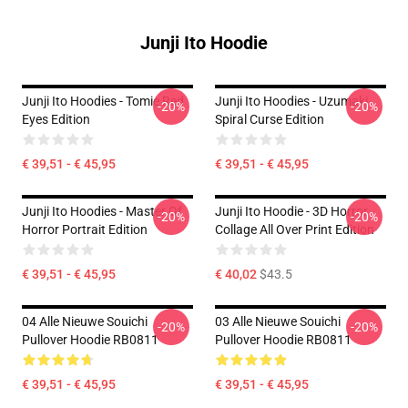
Junji Ito Hoodie
Junji Ito Hoodies - Tomie Red
Junji Ito Hoodies - Uzumaki
-20%
-20%
Eyes Edition
Spiral Curse Edition
€ 39,51 - € 45,95
€ 39,51 - € 45,95
Junji Ito Hoodies - Master Of
Junji Ito Hoodie - 3D Horror
-20%
-20%
Horror Portrait Edition
Collage All Over Print Edition
€ 39,51 - € 45,95
€ 40,02
$43.5
04 Alle Nieuwe Souichi
03 Alle Nieuwe Souichi
-20%
-20%
Pullover Hoodie RB0811
Pullover Hoodie RB0811
€ 39,51 - € 45,95
€ 39,51 - € 45,95