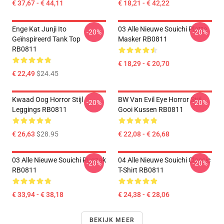
€ 37,67 - € 44,11
€ 18,21 - € 42,22
Enge Kat Junji Ito
03 Alle Nieuwe Souichi Platte
-20%
-20%
Geïnspireerd Tank Top
Masker RB0811
RB0811
€ 18,29 - € 20,70
€ 22,49
$24.45
Kwaad Oog Horror Stijl
BW Van Evil Eye Horror Stijl
-20%
-20%
Leggings RB0811
Gooi Kussen RB0811
€ 26,63
$28.95
€ 22,08 - € 26,68
03 Alle Nieuwe Souichi Rugzak
04 Alle Nieuwe Souichi Classic
-20%
-20%
RB0811
T-Shirt RB0811
€ 33,94 - € 38,18
€ 24,38 - € 28,06
BEKIJK MEER