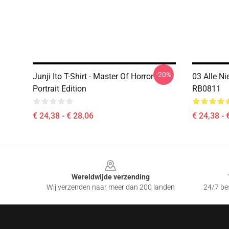
-20%
Junji Ito T-Shirt - Master Of Horror
03 Alle Ni
Portrait Edition
RB0811
€ 24,38 - € 28,06
€ 24,38 - 
Footer
Wereldwijde verzending
Wij verzenden naar meer dan 200 landen
24/7 bes