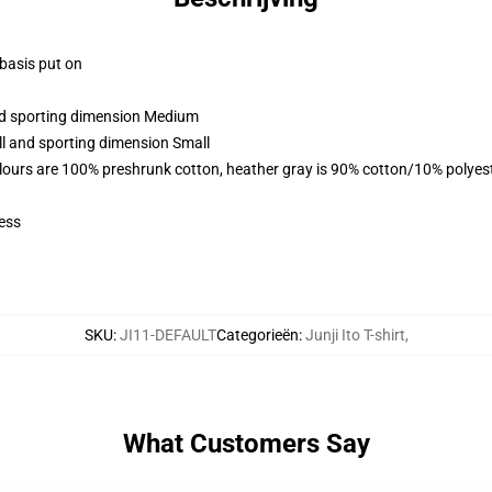
 basis put on
and sporting dimension Medium
ll and sporting dimension Small
lours are 100% preshrunk cotton, heather gray is 90% cotton/10% polyes
ess
SKU
:
JI11-DEFAULT
Categorieën
:
Junji Ito T-shirt
,
What Customers Say