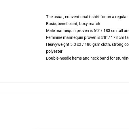
The usual, conventional t-shirt for on a regular
Basic, beneficiant, boxy match
Male mannequin proven is 6'0" / 183 cm tall 
Feminine mannequin proven is 5'8" / 173 cm ta
Heavyweight 5.3 oz / 180 gsm cloth, strong co
polyester
Double-needle hems and neck band for sturdin