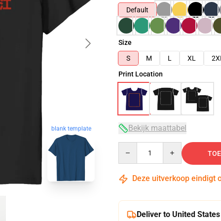
Default
Size
S
M
L
XL
2X
Print Location
Bekijk maattabel
blank template
Quantity
TOE
Deze uitverkoop eindigt 
Deliver to United States