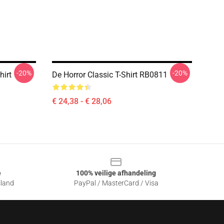
-20%
-20%
hirt
De Horror Classic T-Shirt RB0811
€ 24,38 - € 28,06
e
100% veilige afhandeling
sland
PayPal / MasterCard / Visa