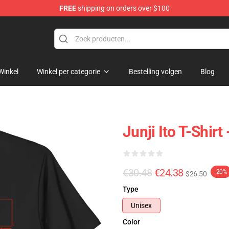
FREE
shipping on orders over $100
Winkel
Winkel per categorie
Bestelling volgen
Blog
Junji Ito T-Shir
€30.48
€24.38
-20%
$26.50
Type
Unisex
Color