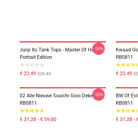
-20%
Junji Ito Tank Tops - Master Of Horror
Kwaad Oog
Portrait Edition
RB0811
€ 22,49
€ 22,49
$24.45
$2
-20%
02 Alle Nieuwe Souichi Gooi Deken
BW Of Evil
RB0811
RB0811
€ 31,28 - € 59,80
€ 31,28 - 