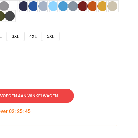
L
3XL
4XL
5XL
VOEGEN AAN WINKELWAGEN
over
02
:
25
:
44