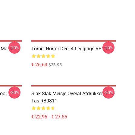
-20%
-20%
e Masker
Tomei Horror Deel 4 Leggings RB0811
€ 26,63
$28.95
-20%
-20%
Gooi
Slak Slak Meisje Overal Afdrukken Tote
Tas RB0811
€ 22,95 - € 27,55