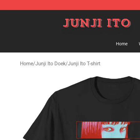
Junji Ito Store - Official Junji Ito Merchandise Shop
Home
Home
/
Junji Ito Doek
/
Junji Ito T-shirt